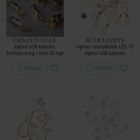
URBAN JUNGLE
BULB LIGHTS
égősor USB kábellel,
égősor villanykörték LED, 10
befőttes üveg / levél 20 égő
égővel USB kábellel
4 990 Ft
14 900 Ft