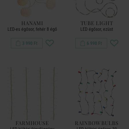
HANAMI
TUBE LIGHT
LED-es égősor, fehér 8 égő
LED égősor, ezüst
3 990 Ft
6 990 Ft
FARMHOUSE
RAINBOW BULBS