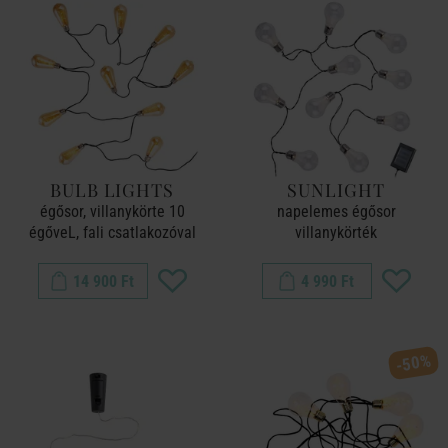
BULB LIGHTS
SUNLIGHT
égősor, villanykörte 10
napelemes égősor
égőveL, fali csatlakozóval
villanykörték
14 900 Ft
4 990 Ft
-50%