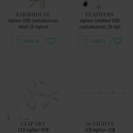
FARMHOUSE
FEATHERS
égősor USB csatlakozóval,
égősor tollakkal USB
kötél 20 égővel
csatlakozóval, 20 égő
4 990 Ft
3 990 Ft
CLIP ART
10 LIGHTS
LED égősor USB
LED égősor USB