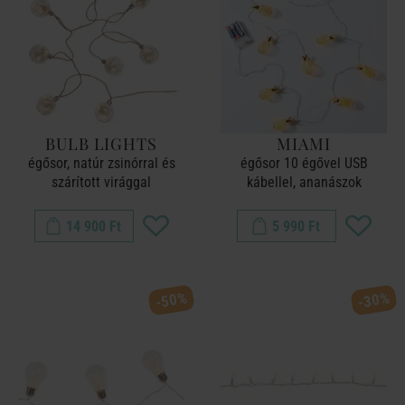
BULB LIGHTS
MIAMI
égősor, natúr zsinórral és
égősor 10 égővel USB
szárított virággal
kábellel, ananászok
14 900 Ft
5 990 Ft
-50%
-30%