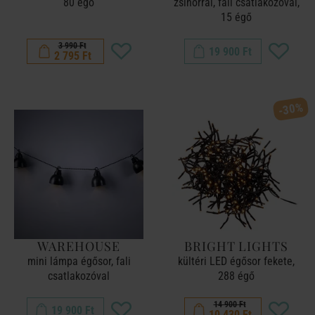
80 égő
zsinórral, fali csatlakozóval,
15 égő
3 990 Ft
19 900 Ft
2 795 Ft
-30%
WAREHOUSE
BRIGHT LIGHTS
mini lámpa égősor, fali
kültéri LED égősor fekete,
csatlakozóval
288 égő
14 900 Ft
19 900 Ft
10 430 Ft