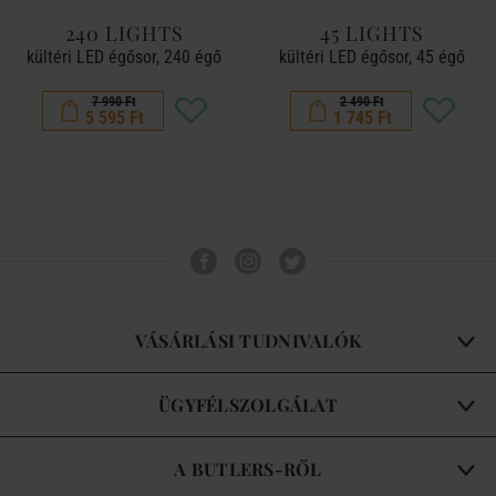
240 LIGHTS
45 LIGHTS
kültéri LED égősor, 240 égő
kültéri LED égősor, 45 égő
7 990 Ft
2 490 Ft
5 595 Ft
1 745 Ft
VÁSÁRLÁSI TUDNIVALÓK
ÜGYFÉLSZOLGÁLAT
A BUTLERS-RŐL