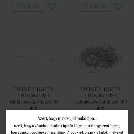
6 990 Ft
2 490 Ft
TWINE LIGHTS
TWINE LIGHTS
LED égősor USB
LED égősor USB
csatlakozóval, átlátszó 50
csatlakozóval, átlátszó 100
égő
égő
Azért, hogy minden jól működjön…
2 990 Ft
3 990 Ft
Azért, hogy a vásárlásod nálunk igazán kényelmes és egyszerű legyen,
honlapunkon cookie-kat használunk. A cookie-k olyan kis fájlok, melyeket