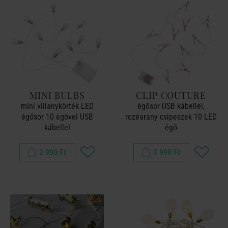
MINI BULBS
CLIP COUTURE
mini villanykörték LED
égősor USB kábellel,
égősor 10 égővel USB
rozéarany csipeszek 10 LED
kábellel
égő
2 990 Ft
3 990 Ft