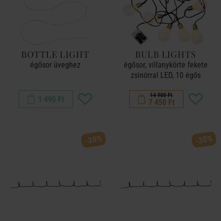
BOTTLE LIGHT
BULB LIGHTS
égősor üveghez
égősor, villanykörte fekete
zsinórral LED, 10 égős
14 900 Ft
1 490 Ft
7 450 Ft
-30%
-30%