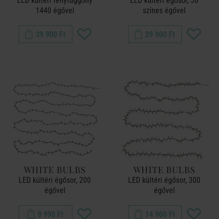
LED kültéri fényfüggöny
LED kültéri égősor, 30
1440 égővel
színes égővel
39 900 Ft
29 900 Ft
WHITE BULBS
WHITE BULBS
LED kültéri égősor, 200
LED kültéri égősor, 300
égővel
égővel
9 990 Ft
14 900 Ft