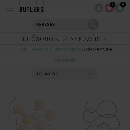
0
0
ÉGŐSOROK, FÉNYFÜZÉREK
Főoldal
Lakásdekoráció
Dekorációs világítás
Égősorok, fényfüzérek
40 TERMÉK