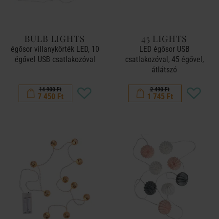
BULB LIGHTS
45 LIGHTS
égősor villanykörték LED, 10
LED égősor USB
égővel USB csatlakozóval
csatlakozóval, 45 égővel,
átlátszó
14 900 Ft
2 490 Ft
7 450 Ft
1 745 Ft