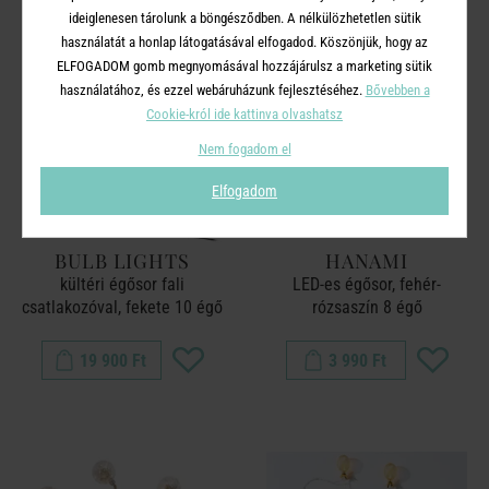
ideiglenesen tárolunk a böngésződben. A nélkülözhetetlen sütik
használatát a honlap látogatásával elfogadod. Köszönjük, hogy az
ELFOGADOM gomb megnyomásával hozzájárulsz a marketing sütik
használatához, és ezzel webáruházunk fejlesztéséhez.
Bővebben a
Cookie-król ide kattinva olvashatsz
Nem fogadom el
Elfogadom
BULB LIGHTS
HANAMI
kültéri égősor fali
LED-es égősor, fehér-
csatlakozóval, fekete 10 égő
rózsaszín 8 égő
19 900 Ft
3 990 Ft