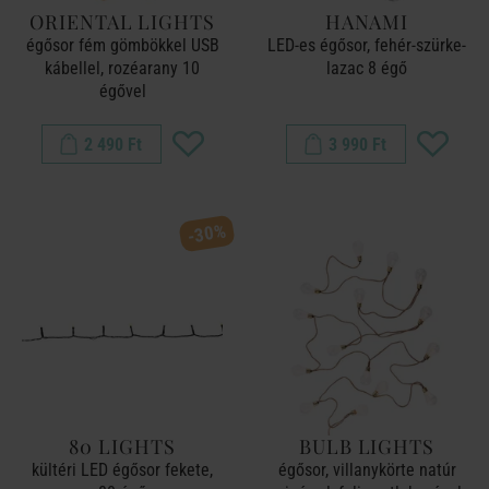
ORIENTAL LIGHTS
HANAMI
égősor fém gömbökkel USB
LED-es égősor, fehér-szürke-
kábellel, rozéarany 10
lazac 8 égő
égővel
2 490 Ft
3 990 Ft
-30%
80 LIGHTS
BULB LIGHTS
kültéri LED égősor fekete,
égősor, villanykörte natúr