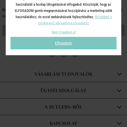
használatát a honlap látogatásával elfogadod. Köszönjük, hogy az
Regisztrálj most, hogy kényelmesen kezeld rendeléseidet és elkészíthesd
ELFOGADOM gomb megnyomásával hozzájárulsz a marketing sütik
saját bevásárlólistádat
használatához, és ezzel webáruházunk fejlesztéséhez.
Bővebben a
Cookie-król ide kattinva olvashatsz
FIÓK LÉTREHOZÁSA
Nem fogadom el
Elfogadom
VÁSÁRLÁSI TUDNIVALÓK
ÜGYFÉLSZOLGÁLAT
A BUTLERS-RŐL
KAPCSOLAT