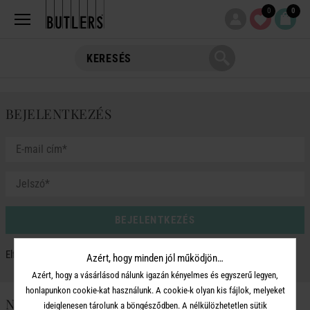
0
0
BEJELENTKEZÉS
BEJELENTKEZÉS
Elfelejtetted jelszavad?
Azért, hogy minden jól működjön…
Azért, hogy a vásárlásod nálunk igazán kényelmes és egyszerű legyen,
honlapunkon cookie-kat használunk. A cookie-k olyan kis fájlok, melyeket
NINCS FIÓKOD?
ideiglenesen tárolunk a böngésződben. A nélkülözhetetlen sütik