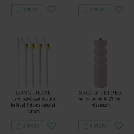
4 990 Ft
4 990 Ft
LONG DRINK
SALT & PEPPER
üveg szívószál tisztító
só- és borsörlő 23 cm ,
kefével 5 db-os készlet,
rózsaszín
citrom
2 990 Ft
6 990 Ft