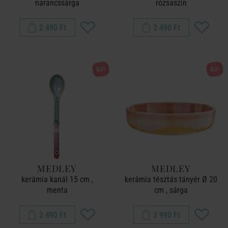
narancssárga
rózsaszín
2 490 Ft
2 490 Ft
ÚJ!
ÚJ!
MEDLEY
MEDLEY
kerámia kanál 15 cm ,
kerámia tésztás tányér Ø 20
menta
cm , sárga
2 490 Ft
3 990 Ft