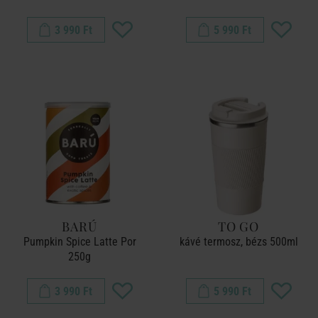
3 990 Ft
5 990 Ft
BARÚ
TO GO
Pumpkin Spice Latte Por
kávé termosz, bézs 500ml
250g
3 990 Ft
5 990 Ft