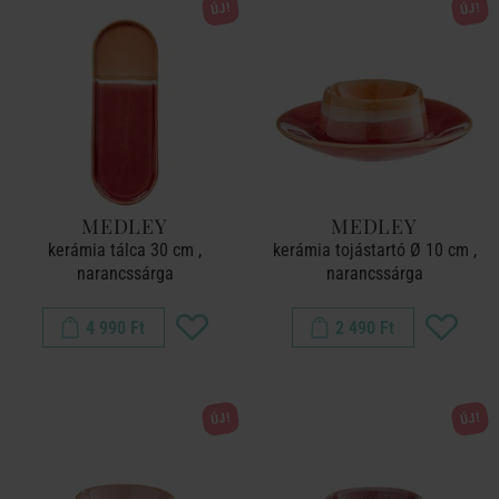
ÚJ!
ÚJ!
MEDLEY
MEDLEY
kerámia tálca 30 cm ,
kerámia tojástartó Ø 10 cm ,
narancssárga
narancssárga
4 990 Ft
2 490 Ft
ÚJ!
ÚJ!