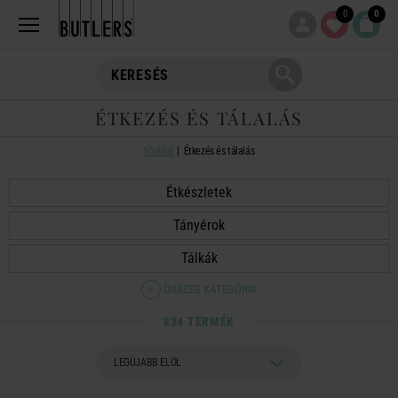
0
0
ÉTKEZÉS ÉS TÁLALÁS
Főoldal
Étkezés és tálalás
Étkészletek
Tányérok
Tálkák
ÖSSZES KATEGÓRIA
834 TERMÉK