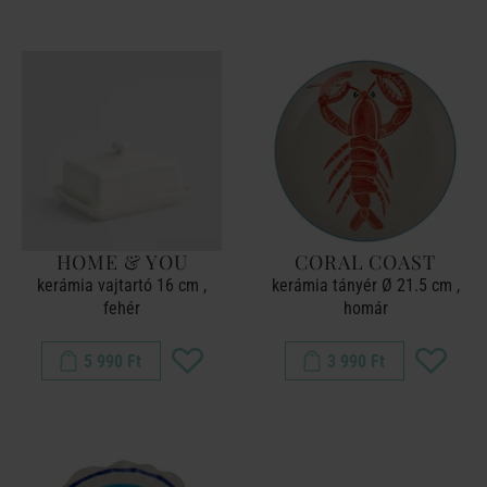
HOME & YOU
CORAL COAST
kerámia vajtartó 16 cm ,
kerámia tányér Ø 21.5 cm ,
fehér
homár
5 990 Ft
3 990 Ft