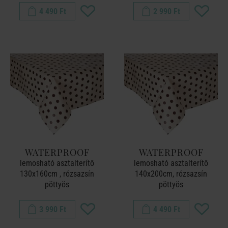
4 490 Ft
2 990 Ft
WATERPROOF
WATERPROOF
lemosható asztalterítő
lemosható asztalterítő
130x160cm , rózsazsín
140x200cm, rózsazsín
pöttyös
pöttyös
3 990 Ft
4 490 Ft