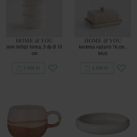
HOME & YOU
HOME & YOU
mini felfújt forma, 3 db Ø 10
kerámia vajtartó 16 cm ,
cm
bézs
3 990 Ft
5 990 Ft