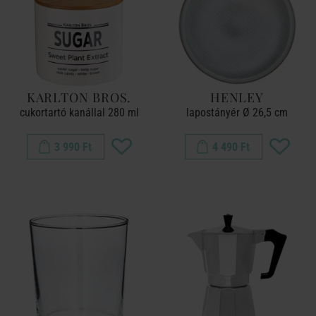
KARLTON BROS.
HENLEY
cukortartó kanállal 280 ml
lapostányér Ø 26,5 cm
3 990 Ft
4 490 Ft