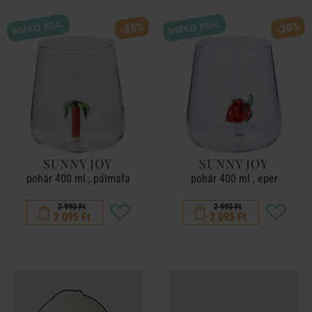
WEEKLY DEAL
WEEKLY DEAL
-30%
-30%
SUNNY JOY
SUNNY JOY
pohár 400 ml , pálmafa
pohár 400 ml , eper
2 990 Ft
2 990 Ft
2 095 Ft
2 095 Ft