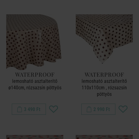
WATERPROOF
WATERPROOF
lemosható asztalterítő
lemosható asztalterítő
ø140cm, rózsazsín pöttyös
110x110cm , rózsazsín
pöttyös
3 490 Ft
2 990 Ft