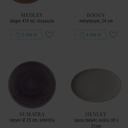
MEDLEY
BOOGY
bögre 470 ml, rózsaszín
mélytányér, 24 cm
2 990 Ft
4 990 Ft
SUMATRA
HENLEY
tányér Ø 25 cm, sötétlila
lapos tányér, ovális 30 x
21cm