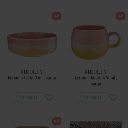
ÚJ!
ÚJ!
MEDLEY
MEDLEY
kerámia tál 600 ml , sárga
kerámia bögre 470 ml ,
sárga
2 990 Ft
2 990 Ft
ÚJ!