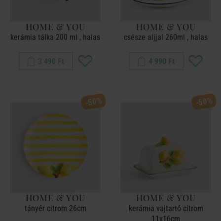
HOME & YOU
HOME & YOU
kerámia tálka 200 ml , halas
csésze aljjal 260ml , halas
3 490 Ft
4 990 Ft
-50%
-50%
HOME & YOU
HOME & YOU
tányér citrom 26cm
kerámia vajtartó citrom
11x16cm