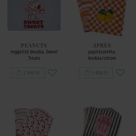
PEANUTS
APRÈS
reggeliző deszka, Sweet
papírszalvéta,
Treats
kockás/citrom
2 990 Ft
1 490 Ft