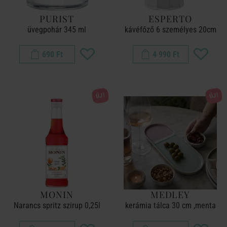
PURIST
ESPERTO
üvegpohár 345 ml
kávéfőző 6 személyes 20cm
690 Ft
4 990 Ft
ÚJ!
ÚJ!
MONIN
MEDLEY
Narancs spritz szirup 0,25l
kerámia tálca 30 cm ,menta