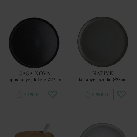
CASA NOVA
NATIVE
lapos tányér, fekete Ø27cm
kistányér, szürke Ø23cm
4 490 Ft
3 990 Ft