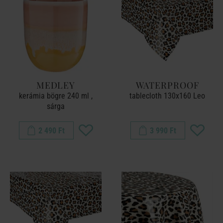
MEDLEY
WATERPROOF
kerámia bögre 240 ml ,
tablecloth 130x160 Leo
sárga
2 490 Ft
3 990 Ft