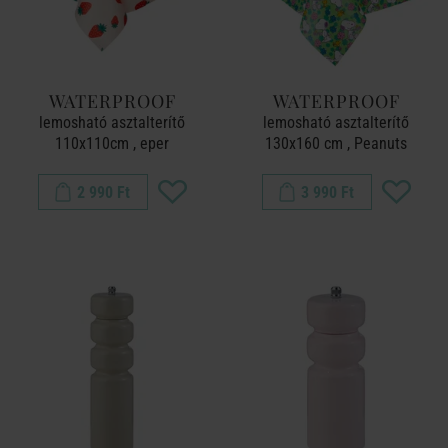
WATERPROOF
WATERPROOF
lemosható asztalterítő
lemosható asztalterítő
110x110cm , eper
130x160 cm , Peanuts
2 990 Ft
3 990 Ft