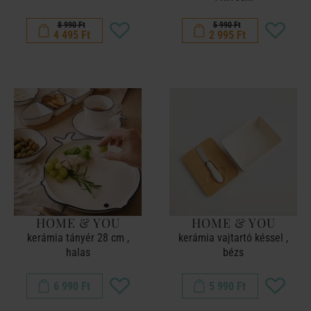
8 990 Ft
5 990 Ft
4 495 Ft
2 995 Ft
HOME & YOU
HOME & YOU
kerámia tányér 28 cm ,
kerámia vajtartó késsel ,
halas
bézs
6 990 Ft
5 990 Ft