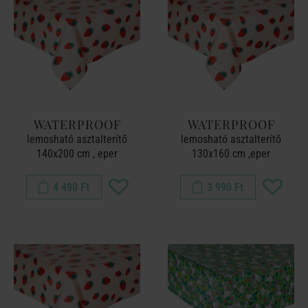
WATERPROOF
WATERPROOF
lemosható asztalterítő
lemosható asztalterítő
140x200 cm , eper
130x160 cm ,eper
4 490 Ft
3 990 Ft