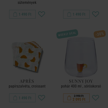
sütemények
1 490 Ft
1 490 Ft
WEEKLY DEAL
-30%
APRÈS
SUNNY JOY
papírszalvéta, croissant
pohár 400 ml , söröskorsó
2 990 Ft
1 490 Ft
2 095 Ft