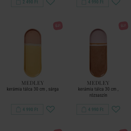
2 490 Ft
4 990 Ft
ÚJ!
ÚJ!
MEDLEY
MEDLEY
kerámia tálca 30 cm , sárga
kerámia tálca 30 cm ,
rózsaszín
4 990 Ft
4 990 Ft