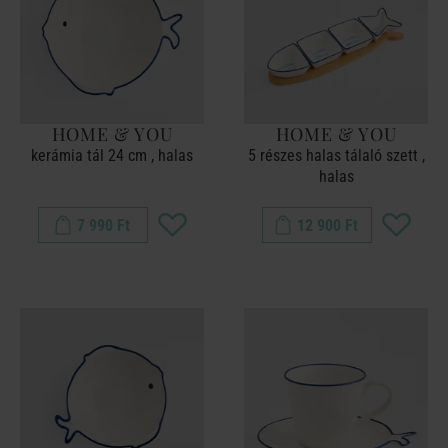
HOME & YOU
HOME & YOU
kerámia tál 24 cm , halas
5 részes halas tálaló szett ,
halas
7 990 Ft
12 900 Ft