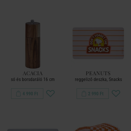
ACACIA
PEANUTS
só és borsdaráló 16 cm
reggeliző deszka, Snacks
4 990 Ft
2 990 Ft