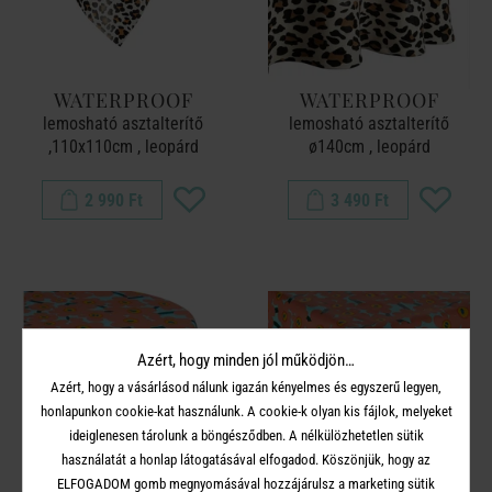
WATERPROOF
WATERPROOF
lemosható asztalterítő
lemosható asztalterítő
,110x110cm , leopárd
ø140cm , leopárd
2 990 Ft
3 490 Ft
Azért, hogy minden jól működjön…
Azért, hogy a vásárlásod nálunk igazán kényelmes és egyszerű legyen,
honlapunkon cookie-kat használunk. A cookie-k olyan kis fájlok, melyeket
ideiglenesen tárolunk a böngésződben. A nélkülözhetetlen sütik
használatát a honlap látogatásával elfogadod. Köszönjük, hogy az
ELFOGADOM gomb megnyomásával hozzájárulsz a marketing sütik