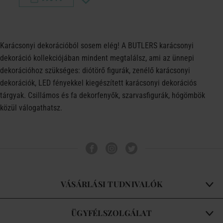
Karácsonyi dekorációból sosem elég! A BUTLERS karácsonyi
dekoráció kollekciójában mindent megtalálsz, ami az ünnepi
dekorációhoz szükséges: diótörő figurák, zenélő karácsonyi
dekorációk, LED fényekkel kiegészített karácsonyi dekorációs
tárgyak. Csillámos és fa dekorfenyők, szarvasfigurák, hógömbök
közül válogathatsz.
VÁSÁRLÁSI TUDNIVALÓK
ÜGYFÉLSZOLGÁLAT