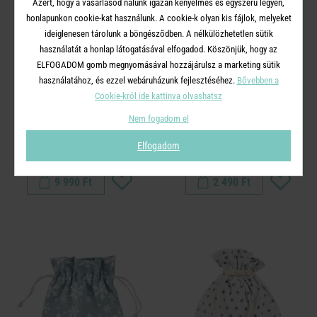
Azért, hogy a vásárlásod nálunk igazán kényelmes és egyszerű legyen,
honlapunkon cookie-kat használunk. A cookie-k olyan kis fájlok, melyeket
ideiglenesen tárolunk a böngésződben. A nélkülözhetetlen sütik
használatát a honlap látogatásával elfogadod. Köszönjük, hogy az
ELFOGADOM gomb megnyomásával hozzájárulsz a marketing sütik
használatához, és ezzel webáruházunk fejlesztéséhez.
Bővebben a
Cookie-król ide kattinva olvashatsz
X-MAS
TOPPER
Nem fogadom el
üveggömb koszorú, színes
üvegzáró dugó, arany
Elfogadom
Ø25cm
szarvas 10cm
9 990 Ft
2 490 Ft