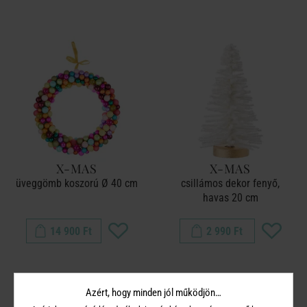
X-MAS
X-MAS
üveggömb koszorú Ø 40 cm
csillámos dekor fenyő,
havas 20 cm
14 900 Ft
2 990 Ft
Azért, hogy minden jól működjön…