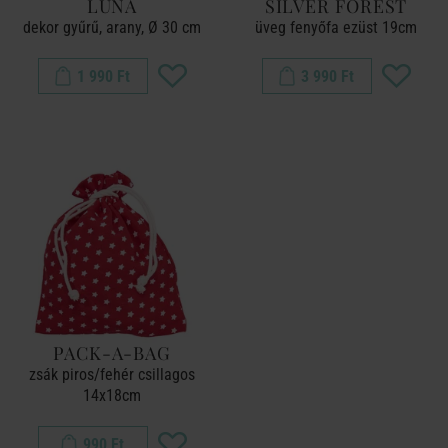
LUNA
SILVER FOREST
dekor gyűrű, arany, Ø 30 cm
üveg fenyőfa ezüst 19cm
1 990 Ft
3 990 Ft
PACK-A-BAG
zsák piros/fehér csillagos
14x18cm
990 Ft