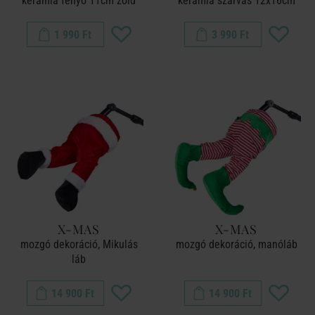
kerámia fenyő 11cm zöld
kerámia szarvas 12x16cm
1 990 Ft
3 990 Ft
X-MAS
X-MAS
mozgó dekoráció, Mikulás
mozgó dekoráció, manóláb
láb
14 900 Ft
14 900 Ft