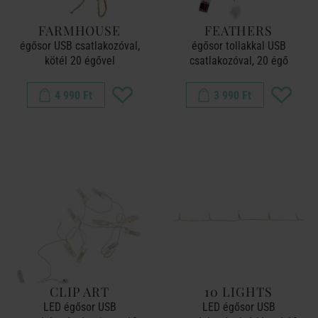
FARMHOUSE
FEATHERS
égősor USB csatlakozóval,
égősor tollakkal USB
kötél 20 égővel
csatlakozóval, 20 égő
4 990 Ft
3 990 Ft
CLIP ART
10 LIGHTS
LED égősor USB
LED égősor USB