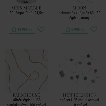
MISS MARBLE
MOON
LED lámpa, fehér 21,5cm
dekorációs világítás 80 LED
égővel, arany
14 900 Ft
6 990 Ft
FARMHOUSE
HIPPIE LIGHTS
kültéri égősor USB
égősor USB csatlakozóval
csatlakozóval, 100 égővel
10 égővel