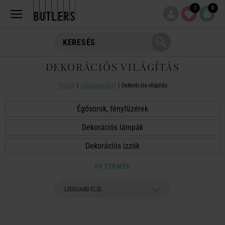
0
0
DEKORÁCIÓS VILÁGÍTÁS
Főoldal
Lakásdekoráció
Dekorációs világítás
Égősorok, fényfüzérek
Dekorációs lámpák
Dekorációs izzók
69 TERMÉK