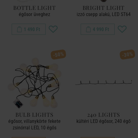
BOTTLE LIGHT
BRIGHT LIGHT
égősor üveghez
izzó csepp alakú, LED ST64
1 490 Ft
4 990 Ft
-50%
-30%
BULB LIGHTS
240 LIGHTS
égősor, villanykörte fekete
kültéri LED égősor, 240 égő
zsinórral LED, 10 égős