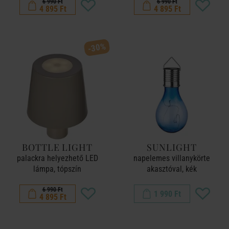
6 990 Ft
6 990 Ft
4 895 Ft
4 895 Ft
-30%
BOTTLE LIGHT
SUNLIGHT
palackra helyezhető LED
napelemes villanykörte
lámpa, tópszín
akasztóval, kék
6 990 Ft
1 990 Ft
4 895 Ft