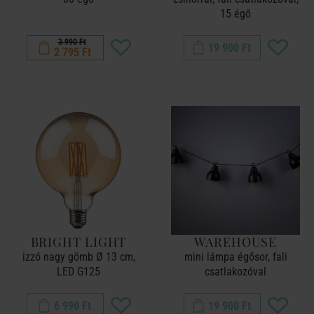
15 égő
3 990 Ft
19 900 Ft
2 795 Ft
BRIGHT LIGHT
WAREHOUSE
izzó nagy gömb Ø 13 cm,
mini lámpa égősor, fali
LED G125
csatlakozóval
6 990 Ft
19 900 Ft