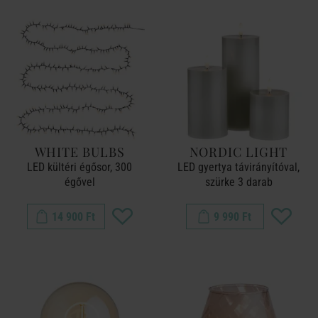
WHITE BULBS
NORDIC LIGHT
LED kültéri égősor, 300
LED gyertya távirányítóval,
égővel
szürke 3 darab
14 900 Ft
9 990 Ft