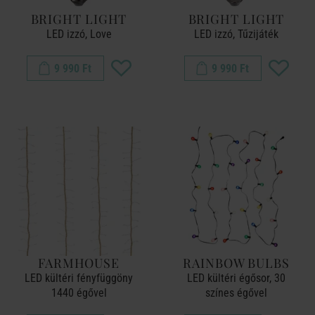
BRIGHT LIGHT
BRIGHT LIGHT
LED izzó, Love
LED izzó, Tűzijáték
9 990 Ft
9 990 Ft
FARMHOUSE
RAINBOW BULBS
LED kültéri fényfüggöny
LED kültéri égősor, 30
1440 égővel
színes égővel