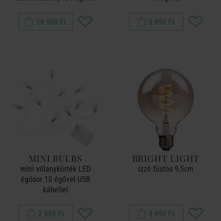
14 900 Ft
3 990 Ft
MINI BULBS
BRIGHT LIGHT
mini villanykörték LED
izzó füstös 9,5cm
égősor 10 égővel USB
kábellel
2 990 Ft
4 990 Ft