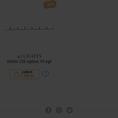
-30%
45 LIGHTS
kültéri LED égősor, 45 égő
2 490 Ft
1 745 Ft