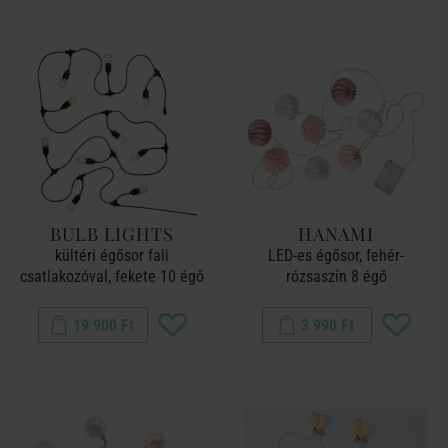
BULB LIGHTS
HANAMI
kültéri égősor fali
LED-es égősor, fehér-
csatlakozóval, fekete 10 égő
rózsaszín 8 égő
19 900 Ft
3 990 Ft