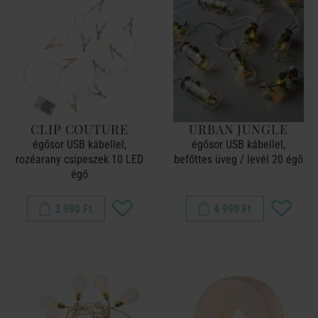
CLIP COUTURE
URBAN JUNGLE
égősor USB kábellel,
égősor USB kábellel,
rozéarany csipeszek 10 LED
befőttes üveg / levél 20 égő
égő
3 990 Ft
4 990 Ft