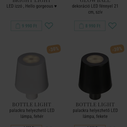
BRIGHT LIGHT
GLOW BALL
LED izzó , Hello gorgeous ♥
dekoráció LED fénnyel 21
cm, szív
9 990 Ft
8 990 Ft
-30%
-30%
BOTTLE LIGHT
BOTTLE LIGHT
palackra helyezhető LED
palackra helyezhető LED
lámpa, fehér
lámpa, fekete