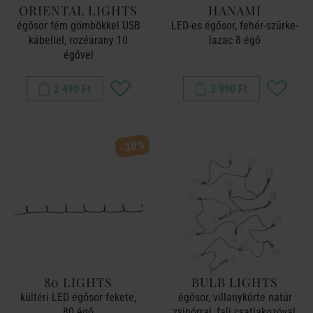
ORIENTAL LIGHTS
HANAMI
égősor fém gömbökkel USB
LED-es égősor, fehér-szürke-
kábellel, rozéarany 10
lazac 8 égő
égővel
2 490 Ft
3 990 Ft
-30%
80 LIGHTS
BULB LIGHTS
kültéri LED égősor fekete,
égősor, villanykörte natúr
80 égő
zsinórral, fali csatlakozóval,