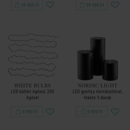
39 900 Ft
29 900 Ft
WHITE BULBS
NORDIC LIGHT
LED kültéri égősor, 200
LED gyertya távirányítóval,
égővel
fekete 3 darab
9 990 Ft
9 990 Ft