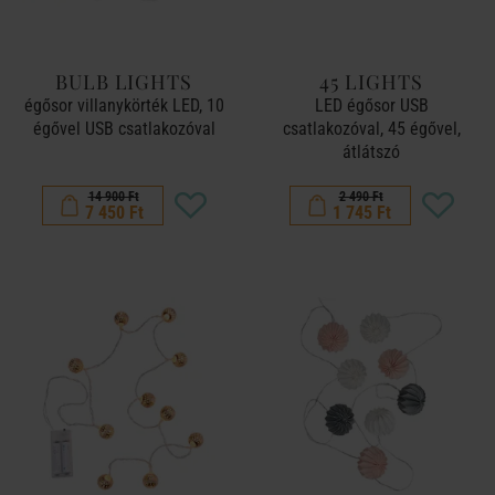
BULB LIGHTS
45 LIGHTS
égősor villanykörték LED, 10
LED égősor USB
égővel USB csatlakozóval
csatlakozóval, 45 égővel,
átlátszó
14 900 Ft
2 490 Ft
7 450 Ft
1 745 Ft