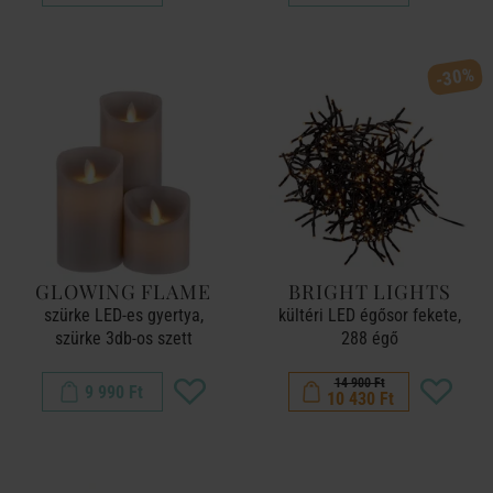
-30%
GLOWING FLAME
BRIGHT LIGHTS
szürke LED-es gyertya,
kültéri LED égősor fekete,
szürke 3db-os szett
288 égő
14 900 Ft
9 990 Ft
10 430 Ft