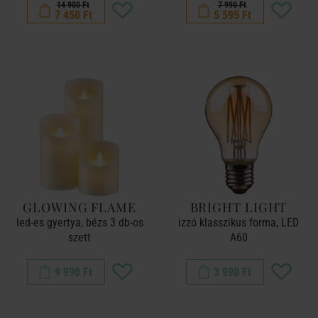
14 900 Ft
7 990 Ft
7 450 Ft
5 595 Ft
GLOWING FLAME
BRIGHT LIGHT
led-es gyertya, bézs 3 db-os
izzó klasszikus forma, LED
szett
A60
9 990 Ft
3 990 Ft