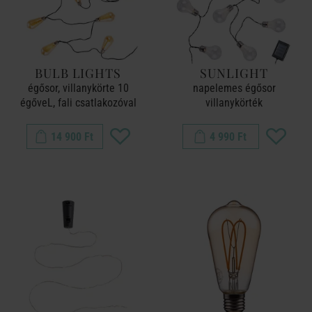
BULB LIGHTS
SUNLIGHT
égősor, villanykörte 10
napelemes égősor
égőveL, fali csatlakozóval
villanykörték
14 900 Ft
4 990 Ft