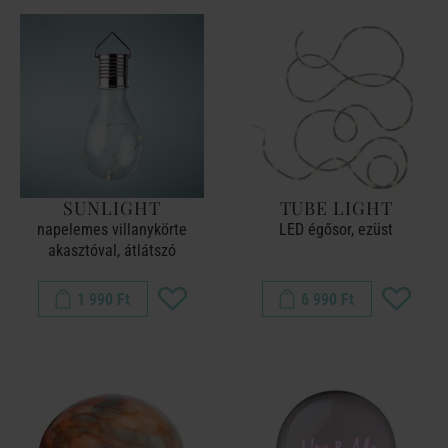
SUNLIGHT
TUBE LIGHT
napelemes villanykörte
LED égősor, ezüst
akasztóval, átlátszó
1 990 Ft
6 990 Ft