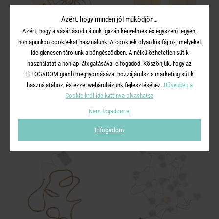
Azért, hogy minden jól működjön…
Azért, hogy a vásárlásod nálunk igazán kényelmes és egyszerű legyen,
honlapunkon cookie-kat használunk. A cookie-k olyan kis fájlok, melyeket
ideiglenesen tárolunk a böngésződben. A nélkülözhetetlen sütik
BULB LIGHTS
RAINBOW
használatát a honlap látogatásával elfogadod. Köszönjük, hogy az
égősor villanykörték LED, 10
porcelán LED lámpa
ELFOGADOM gomb megnyomásával hozzájárulsz a marketing sütik
égővel USB kábellel
használatához, és ezzel webáruházunk fejlesztéséhez.
Bővebben a
Cookie-król ide kattinva olvashatsz
14 900 Ft
5 990 Ft
Nem fogadom el
Elfogadom