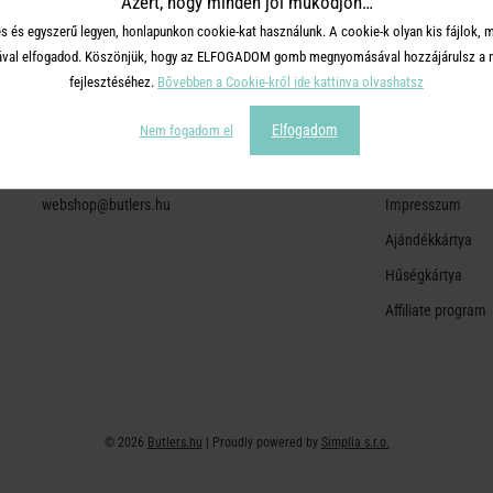
Azért, hogy minden jól működjön…
s és egyszerű legyen, honlapunkon cookie-kat használunk. A cookie-k olyan kis fájlok, 
tásával elfogadod. Köszönjük, hogy az ELFOGADOM gomb megnyomásával hozzájárulsz a m
fejlesztéséhez.
Bővebben a Cookie-król ide kattinva olvashatsz
ÜGYFÉLSZOLGÁLAT
A BUTLERS
Elfogadom
Nem fogadom el
+36 30 726 9588 ( H-P: 10-16 )
Adatvédelem
webshop@butlers.hu
Impresszum
Ajándékkártya
Hűségkártya
Affiliate program
© 2026
Butlers.hu
| Proudly powered by
Simplia s.r.o.