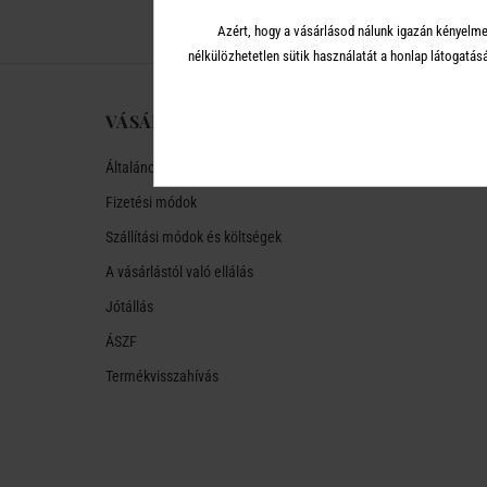
Azért, hogy a vásárlásod nálunk igazán kényelme
nélkülözhetetlen sütik használatát a honlap látoga
VÁSÁRLÁSI TUDNIVALÓK
Általános tudnivalók
Fizetési módok
Szállítási módok és költségek
A vásárlástól való ellálás
Jótállás
ÁSZF
Termékvisszahívás