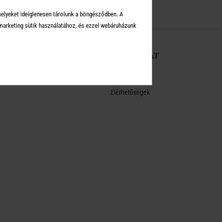
melyeket ideiglenesen tárolunk a böngésződben. A
arketing sütik használatához, és ezzel webáruházunk
-RŐL
KAPCSOLAT
Üzleteink
Elérhetőségek