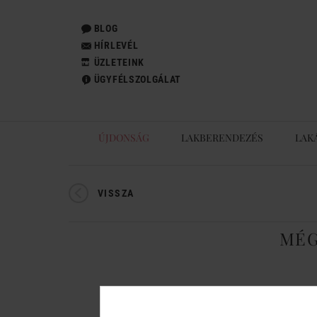
BLOG
HÍRLEVÉL
ÜZLETEINK
ÜGYFÉLSZOLGÁLAT
ÚJDONSÁG
LAKBERENDEZÉS
LAK
VISSZA
MÉG