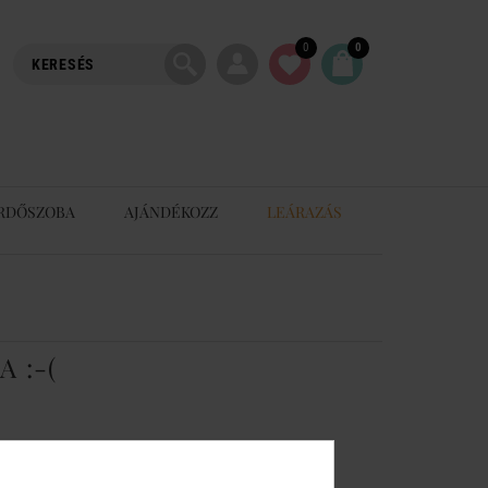
0
0
RDŐSZOBA
AJÁNDÉKOZZ
LEÁRAZÁS
 :-(