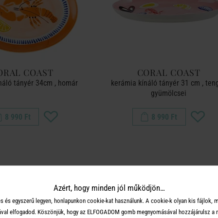
ORAL COAST
CORAL COAST
náló tányér 34cm , homár
kerámia kínáló tányér 31 cm , ten
gyümölcsei
8 990 Ft
8 990 Ft
Azért, hogy minden jól működjön…
s és egyszerű legyen, honlapunkon cookie-kat használunk. A cookie-k olyan kis fájlok, 
tásával elfogadod. Köszönjük, hogy az ELFOGADOM gomb megnyomásával hozzájárulsz a m