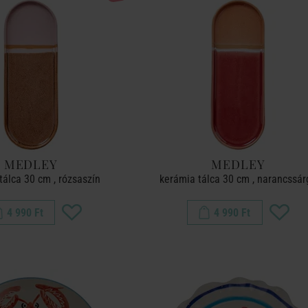
MEDLEY
MEDLEY
tálca 30 cm , rózsaszín
kerámia tálca 30 cm , narancssár
4 990 Ft
4 990 Ft