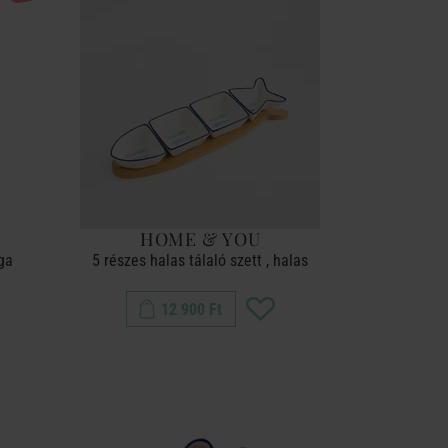
HOME & YOU
ga
5 részes halas tálaló szett , halas
12 900 Ft