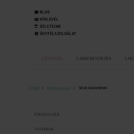
BLOG
HÍRLEVÉL
ÜZLETEINK
ÜGYFÉLSZOLGÁLAT
ÚJDONSÁG
LAKBERENDEZÉS
LAK
Főoldal
Étkezés és tálalás
Tálcák, tálalóedények
ÉTKÉSZLETEK
TÁNYÉROK