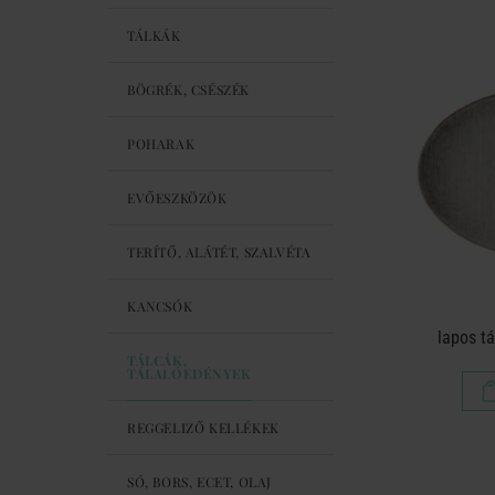
TÁLKÁK
BÖGRÉK, CSÉSZÉK
POHARAK
EVŐESZKÖZÖK
TERÍTŐ, ALÁTÉT, SZALVÉTA
KANCSÓK
lapos tá
TÁLCÁK,
TÁLALÓEDÉNYEK
REGGELIZŐ KELLÉKEK
SÓ, BORS, ECET, OLAJ