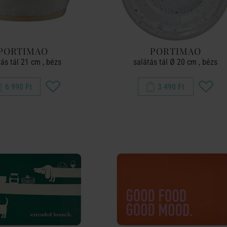
PORTIMAO
PORTIMAO
tás tál 21 cm , bézs
salátás tál Ø 20 cm , bézs
6 990 Ft
3 490 Ft