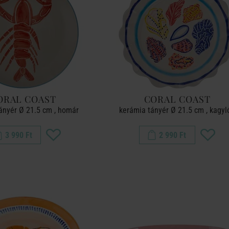
ORAL COAST
CORAL COAST
ányér Ø 21.5 cm , homár
kerámia tányér Ø 21.5 cm , kagyl
3 990 Ft
2 990 Ft