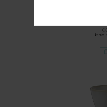
C
kerámia