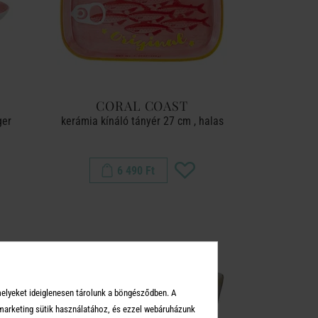
CORAL COAST
ger
kerámia kínáló tányér 27 cm , halas
6 490 Ft
melyeket ideiglenesen tárolunk a böngésződben. A
arketing sütik használatához, és ezzel webáruházunk