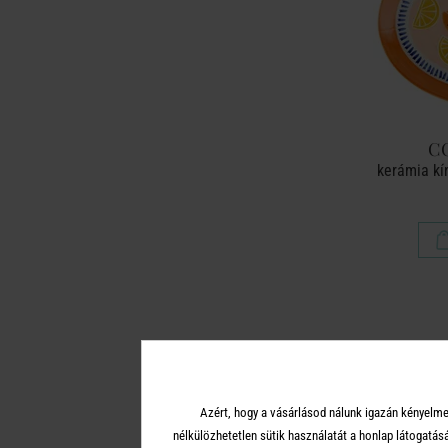
C
kerámia kí
Azért, hogy a vásárlásod nálunk igazán kényelme
nélkülözhetetlen sütik használatát a honlap látoga