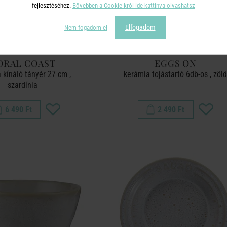
fejlesztéséhez.
Bővebben a Cookie-król ide kattinva olvashatsz
Elfogadom
Nem fogadom el
ORAL COAST
EGGS ON
 kínáló tányér 27 cm ,
kerámia tojástartó 6db-os , zöl
szardínia
6 490 Ft
2 490 Ft