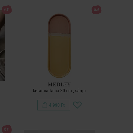
ÚJ!
ÚJ!
MEDLEY
kerámia tálca 30 cm , sárga
4 990 Ft
ÚJ!