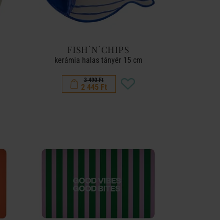
FISH`N`CHIPS
kerámia halas tányér 15 cm
3 490 Ft
2 445 Ft