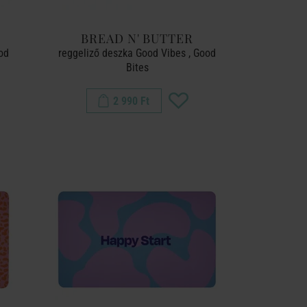
BREAD N' BUTTER
od
reggeliző deszka Good Vibes , Good
Bites
2 990 Ft