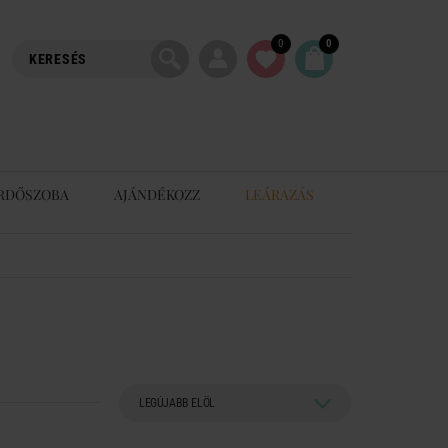
0
0
RDŐSZOBA
AJÁNDÉKOZZ
LEÁRAZÁS