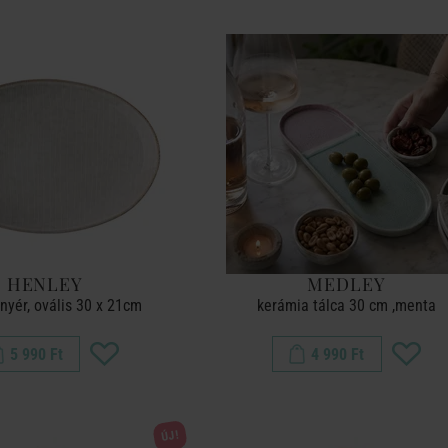
HENLEY
MEDLEY
nyér, ovális 30 x 21cm
kerámia tálca 30 cm ,menta
5 990 Ft
4 990 Ft
ÚJ!