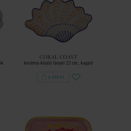
CORAL COAST
ók
kerámia kínáló tányér 23 cm , kagyló
6 490 Ft