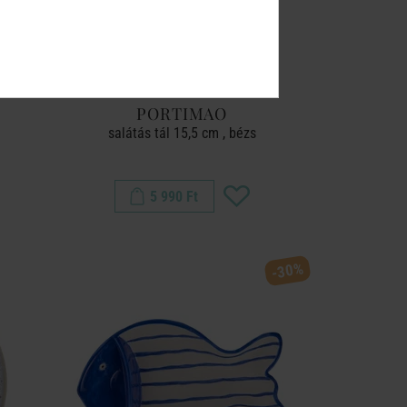
PORTIMAO
d
salátás tál 15,5 cm , bézs
5 990 Ft
-30%