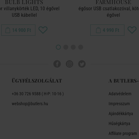
BULB LIGHTS
FARMHOUSE
r villanykörték LED, 10 égővel
égősor USB csatlakozóval, köt
USB kábellel
égővel
14 900 Ft
4 990 Ft
ÜGYFÉLSZOLGÁLAT
A BUTLERS
+36 30 726 9588 ( H-P: 10-16 )
Adatvédelem
webshop@butlers.hu
Impresszum
Ajándékkártya
Hűségkártya
Affiliate program