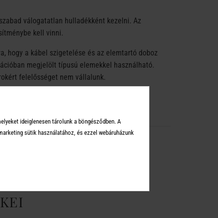
zabad válogatatlan hulladékként kezelni. Az
sítménybe kell vinni.
, hogy a kábel szigetelése és az elemtartó doboz
kációban megjelölt típusú elemekkel használható.
okért felelősséget nem vállalunk.
melyeket ideiglenesen tárolunk a böngésződben. A
arketing sütik használatához, és ezzel webáruházunk
KEI