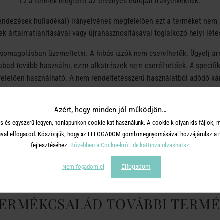
Ez a termék megfelel az érvényes európai irányelveknek.
endezések hulladékai) irányelvének megfelelően ezt a terméket nem s
k ártalmatlanításával vagy újrahasznosításával foglalkozó helyi léte
omagolásban üzemeltetni. A hibás izzók nem cserélhetők. Ügyelj arra
abad tovább használni, ezen alkatrészek nem cserélhetőek. A specifi
elelően használható. A nem rendeltetésszerű használatból adódó kár
Azért, hogy minden jól működjön…
s és egyszerű legyen, honlapunkon cookie-kat használunk. A cookie-k olyan kis fájlok, 
OSZD MEG MÁSOKKAL!
tásával elfogadod. Köszönjük, hogy az ELFOGADOM gomb megnyomásával hozzájárulsz a m
fejlesztéséhez.
Bővebben a Cookie-król ide kattinva olvashatsz
Elfogadom
Nem fogadom el
TERMÉKCSALÁD TOVÁBBI TERMÉ