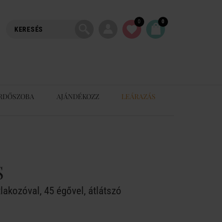
0
0
RDŐSZOBA
AJÁNDÉKOZZ
LEÁRAZÁS
S
akozóval, 45 égővel, átlátszó