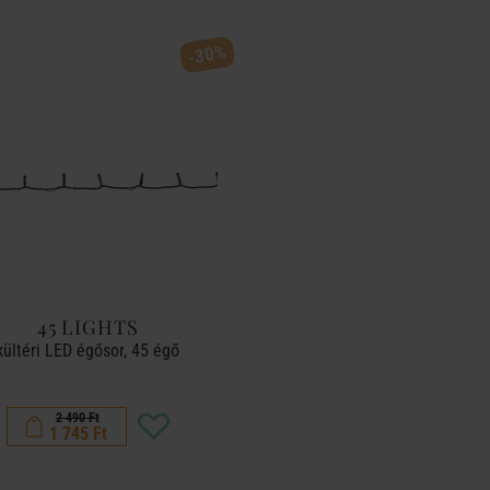
-30%
45 LIGHTS
kültéri LED égősor, 45 égő
2 490 Ft
1 745 Ft