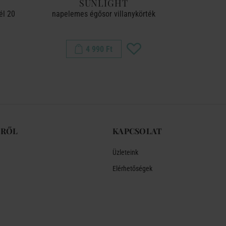
SUNLIGHT
UR
él 20
napelemes égősor villanykörték
égősor USB 
4 990 Ft
-RŐL
KAPCSOLAT
Üzleteink
Elérhetőségek