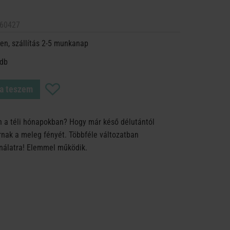
60427
en, szállítás 2-5 munkanap
 db
a teszem
án a téli hónapokban? Hogy már késő délutántól
nak a meleg fényét. Többféle változatban
ználatra! Elemmel működik.