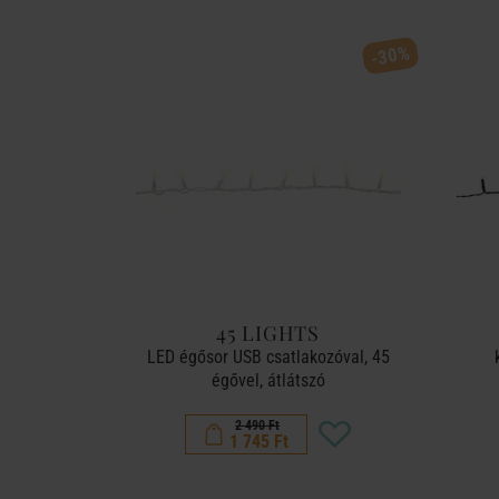
-30%
45 LIGHTS
LED égősor USB csatlakozóval, 45
égővel, átlátszó
2 490 Ft
1 745 Ft