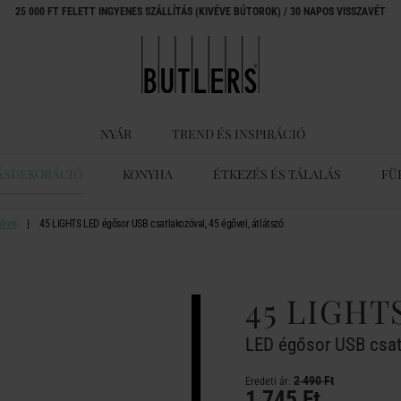
25 000 FT FELETT INGYENES SZÁLLÍTÁS (KIVÉVE BÚTOROK) / 30 NAPOS VISSZAVÉT
NYÁR
TREND ÉS INSPIRÁCIÓ
ÁSDEKORÁCIÓ
KONYHA
ÉTKEZÉS ÉS TÁLALÁS
FÜ
érek
45 LIGHTS LED égősor USB csatlakozóval, 45 égővel, átlátszó
45 LIGHT
LED égősor USB csatl
2 490 Ft
Eredeti ár:
1 745 Ft