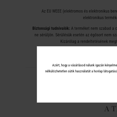
Az EU WEEE (elektromos és elektronikus ber
elektronikus terméke
Biztonsági tudnivalók:
A terméket nem szabad a cs
ne sérüljön. Sérülésük esetén az égősort nem sz
Kizárólag a rendeltetésének megf
Azért, hogy a vásárlásod nálunk igazán kényelme
nélkülözhetetlen sütik használatát a honlap látoga
A 