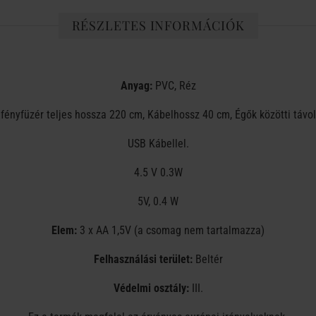
RÉSZLETES INFORMÁCIÓK
Anyag:
PVC, Réz
 fényfüzér teljes hossza 220 cm, Kábelhossz 40 cm, Égők közötti távo
USB Kábellel.
4.5 V 0.3W
5V, 0.4 W
Elem:
3 x AA 1,5V (a csomag nem tartalmazza)
Felhasználási terület:
Beltér
Védelmi osztály:
III.