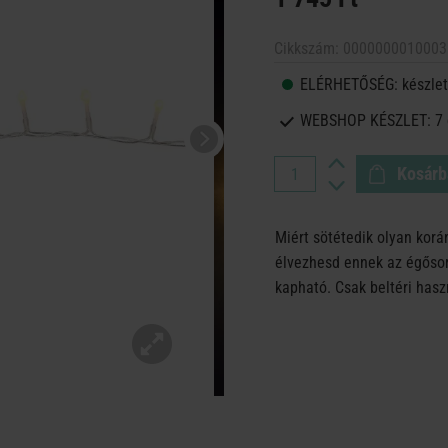
Cikkszám:
0000000010003
ELÉRHETŐSÉG:
készlet
WEBSHOP KÉSZLET:
7
Kosárb
Miért sötétedik olyan kor
élvezhesd ennek az égősor
kapható. Csak beltéri has