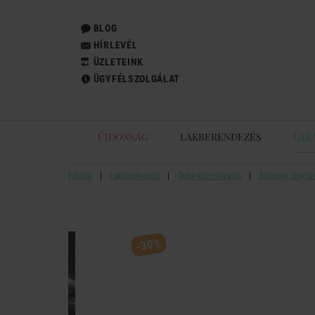
BLOG
HÍRLEVÉL
ÜZLETEINK
ÜGYFÉLSZOLGÁLAT
ÚJDONSÁG
LAKBERENDEZÉS
LAK
Főoldal
Lakásdekoráció
Dekorációs világítás
Égősorok, fényfüz
-30%