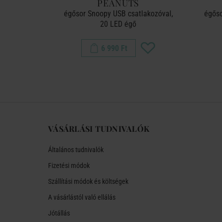
LBS
PEANUTS
ínes égővel
égősor Snoopy USB csatlakozóval,
égőso
20 LED égő
6 990 Ft
VÁSÁRLÁSI TUDNIVALÓK
Általános tudnivalók
Fizetési módok
Szállítási módok és költségek
A vásárlástól való ellálás
Jótállás