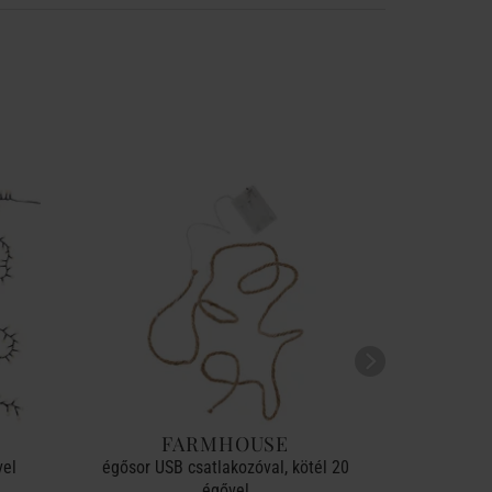
FARMHOUSE
B
vel
égősor USB csatlakozóval, kötél 20
kültéri é
égővel