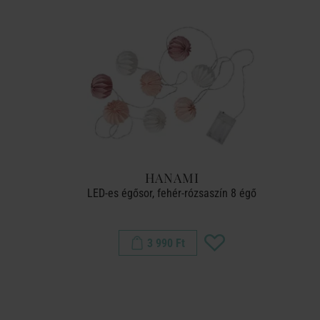
HANAMI
LED-es égősor, fehér-rózsaszín 8 égő
3 990 Ft