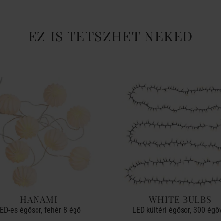
EZ IS TETSZHET NEKED
HANAMI
WHITE BULBS
ED-es égősor, fehér 8 égő
LED kültéri égősor, 300 égő