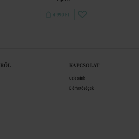
4 990 Ft
-RŐL
KAPCSOLAT
Üzleteink
Elérhetőségek