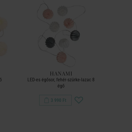
HANAMI
ő
LED-es égősor, fehér-szürke-lazac 8
égő
3 990 Ft