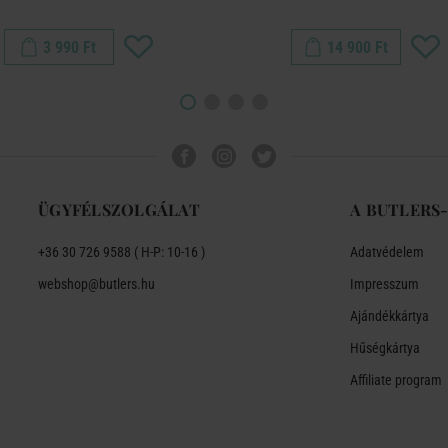
3 990 Ft
14 900 Ft
ÜGYFÉLSZOLGÁLAT
A BUTLERS
+36 30 726 9588 ( H-P: 10-16 )
Adatvédelem
webshop@butlers.hu
Impresszum
Ajándékkártya
Hűségkártya
Affiliate program