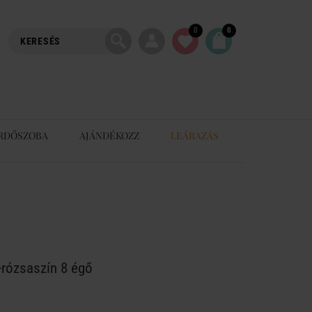
0
0
RDŐSZOBA
AJÁNDÉKOZZ
LEÁRAZÁS
-rózsaszín 8 égő