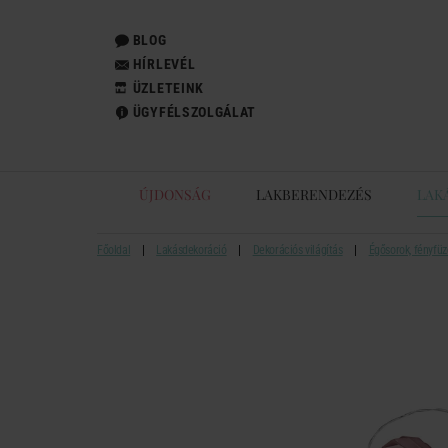
BLOG
HÍRLEVÉL
ÜZLETEINK
ÜGYFÉLSZOLGÁLAT
ÚJDONSÁG
LAKBERENDEZÉS
LAK
Főoldal
Lakásdekoráció
Dekorációs világítás
Égősorok, fényfüz