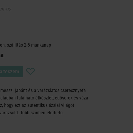
79973
en, szállítás 2-5 munkanap
 db
a teszem
esszi japánt és a varázslatos cseresznyefa
saládban található étkészlet, égősorok és váza
 hogy ezt az autentikus ázsiai világot
arázsold. Több színben elérhető.