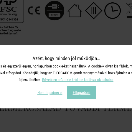
Azért, hogy minden jól működjön…
OSZD MEG MÁSOKKAL!
s és egyszerű legyen, honlapunkon cookie-kat használunk. A cookie-k olyan kis fájlok, 
tásával elfogadod. Köszönjük, hogy az ELFOGADOM gomb megnyomásával hozzájárulsz a m
fejlesztéséhez.
Bővebben a Cookie-król ide kattinva olvashatsz
Elfogadom
Nem fogadom el
TERMÉKCSALÁD TOVÁBBI TERMÉ