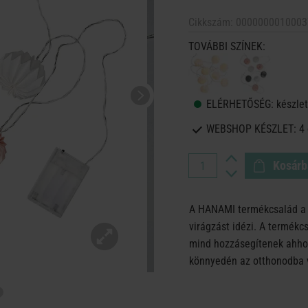
Cikkszám:
0000000010003
TOVÁBBI SZÍNEK:
ELÉRHETŐSÉG:
készlet
WEBSHOP KÉSZLET:
4
Kosárb
A HANAMI termékcsalád a m
virágzást idézi. A termékc
mind hozzásegítenek ahhoz,
könnyedén az otthonodba v