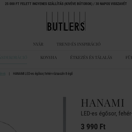
25 000 FT FELETT INGYENES SZÁLLÍTÁS (KIVÉVE BÚTOROK) / 30 NAPOS VISSZAVÉT
NYÁR
TREND ÉS INSPIRÁCIÓ
ÁSDEKORÁCIÓ
KONYHA
ÉTKEZÉS ÉS TÁLALÁS
FÜ
érek
HANAMI LED-es égősor, fehér-rózsaszín 8 égő
HANAMI
LED-es égősor, fehér
3 990 Ft