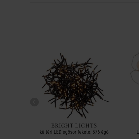
E
BRIGHT LIGHTS
fali
kültéri LED égősor fekete, 576 égő
L