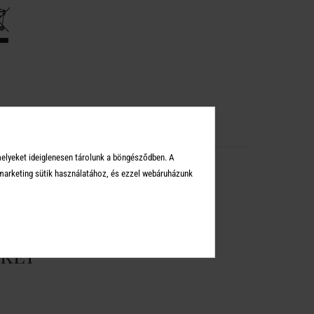
melyeket ideiglenesen tárolunk a böngésződben. A
arketing sütik használatához, és ezzel webáruházunk
KEI