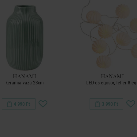
HANAMI
HANAMI
kerámia váza 23cm
LED-es égősor, fehér 8 ég
4 990 Ft
3 990 Ft