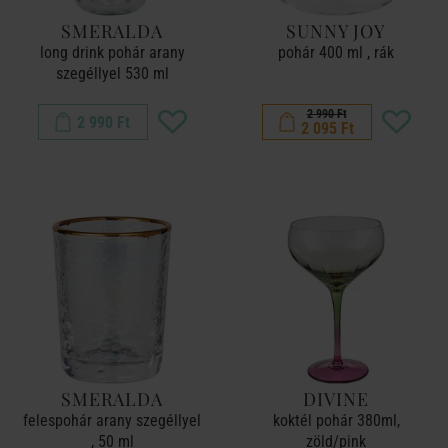
SMERALDA
SUNNY JOY
long drink pohár arany
pohár 400 ml , rák
szegéllyel 530 ml
2 990 Ft
2 990 Ft
2 095 Ft
SMERALDA
DIVINE
felespohár arany szegéllyel
koktél pohár 380ml,
, 50 ml
zöld/pink