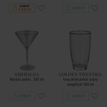
2 490 Ft
4 990 Ft
1 245 Ft
SMERALDA
GOLDEN TWENTIES
Martini pohár , 280 ml
long drink pohár arany
szegéllyel 500 ml
3 990 Ft
2 990 Ft