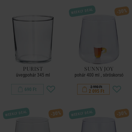
WEEKLY DEAL
-30%
PURIST
SUNNY JOY
üvegpohár 345 ml
pohár 400 ml , söröskorsó
2 990 Ft
690 Ft
2 095 Ft
WEEKLY DEAL
WEEKLY DEAL
-30%
-30%