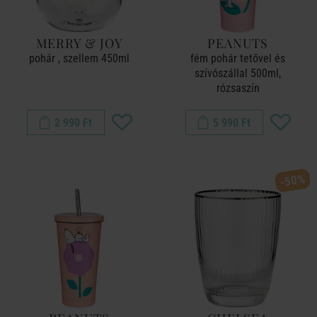
MERRY & JOY
PEANUTS
pohár , szellem 450ml
fém pohár tetővel és
szívószállal 500ml,
rózsaszín
2 990 Ft
5 990 Ft
-50%