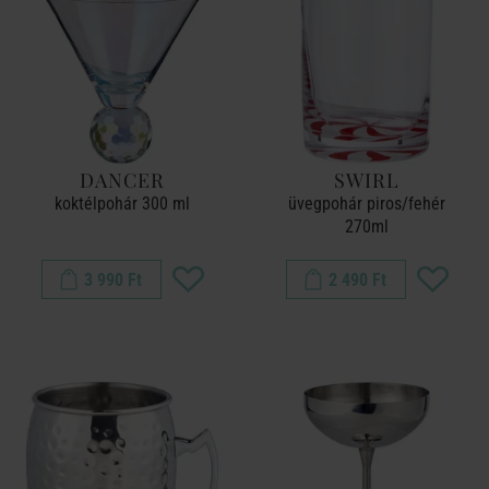
DANCER
SWIRL
koktélpohár 300 ml
üvegpohár piros/fehér
270ml
3 990 Ft
2 490 Ft