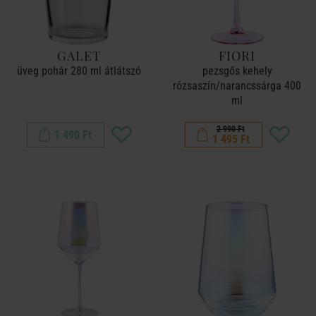
GALET
FIORI
üveg pohár 280 ml átlátszó
pezsgős kehely
rózsaszín/narancssárga 400
ml
2 990 Ft
1 490 Ft
1 495 Ft