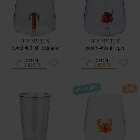
SUNNY JOY
SUNNY JOY
pohár 400 ml , pálmafa
pohár 400 ml , eper
2 990 Ft
2 990 Ft
2 095 Ft
2 095 Ft
WEEKLY DEAL
-30%