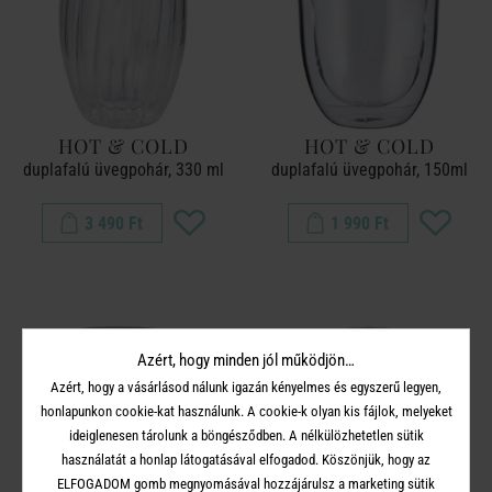
HOT & COLD
HOT & COLD
duplafalú üvegpohár, 330 ml
duplafalú üvegpohár, 150ml
3 490 Ft
1 990 Ft
Azért, hogy minden jól működjön…
Azért, hogy a vásárlásod nálunk igazán kényelmes és egyszerű legyen,
honlapunkon cookie-kat használunk. A cookie-k olyan kis fájlok, melyeket
ideiglenesen tárolunk a böngésződben. A nélkülözhetetlen sütik
használatát a honlap látogatásával elfogadod. Köszönjük, hogy az
ELFOGADOM gomb megnyomásával hozzájárulsz a marketing sütik