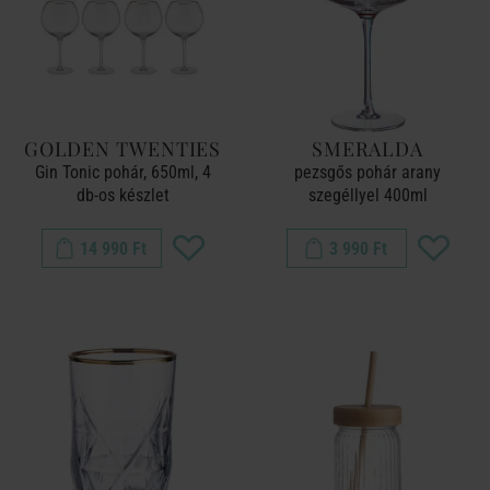
GOLDEN TWENTIES
SMERALDA
Gin Tonic pohár, 650ml, 4
pezsgős pohár arany
db-os készlet
szegéllyel 400ml
14 990 Ft
3 990 Ft