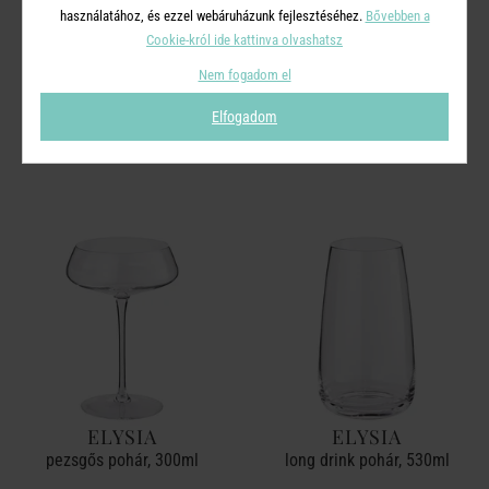
használatához, és ezzel webáruházunk fejlesztéséhez.
Bővebben a
HOT & COLD
LE PETITS
Cookie-król ide kattinva olvashatsz
duplafalú üvegpohár, 280 ml
LES PETITS felespohár 40
Nem fogadom el
ml , lóhere
Elfogadom
2 990 Ft
1 990 Ft
ELYSIA
ELYSIA
pezsgős pohár, 300ml
long drink pohár, 530ml