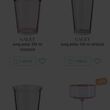
GALET
GALET
üveg pohár 280 ml
üveg pohár 340 ml átlátszó
rózsaszín
1 490 Ft
1 990 Ft
-50%