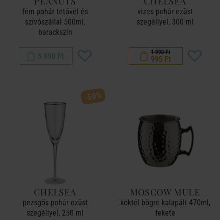
PEANUTS
CHELSEA
fém pohár tetővel és
vizes pohár ezüst
szívószállal 500ml,
szegéllyel, 300 ml
barackszín
1 990 Ft
5 990 Ft
995 Ft
-50%
CHELSEA
MOSCOW MULE
pezsgős pohár ezüst
koktél bögre kalapált 470ml,
szegéllyel, 250 ml
fekete