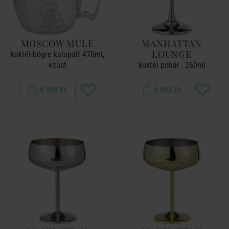
MOSCOW MULE
MANHATTAN
LOUNGE
koktél-bögre kalapált 470ml,
ezüst
koktél pohár , 260ml
4 990 Ft
3 990 Ft