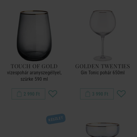
TOUCH OF GOLD
GOLDEN TWENTIES
vizespohár aranyszegéllyel,
Gin Tonic pohár 650ml
szürke 590 ml
2 990 Ft
3 990 Ft
KÉSZLET