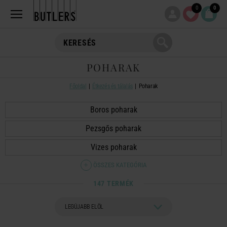
0
0
POHARAK
Főoldal
Étkezés és tálalás
Poharak
Boros poharak
Pezsgős poharak
Vizes poharak
ÖSSZES KATEGÓRIA
147 TERMÉK