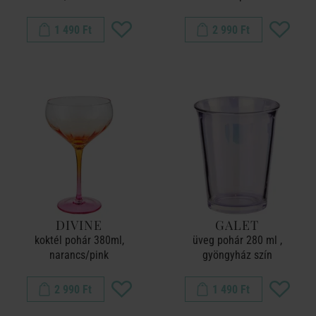
1 490 Ft
2 990 Ft
DIVINE
GALET
koktél pohár 380ml,
üveg pohár 280 ml ,
narancs/pink
gyöngyház szín
2 990 Ft
1 490 Ft