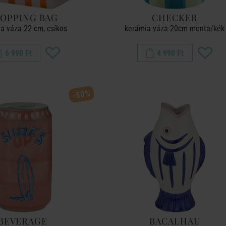
OPPING BAG
CHECKER
a váza 22 cm, csíkos
kerámia váza 20cm menta/kék
6 990 Ft
4 990 Ft
-50%
BEVERAGE
BACALHAU