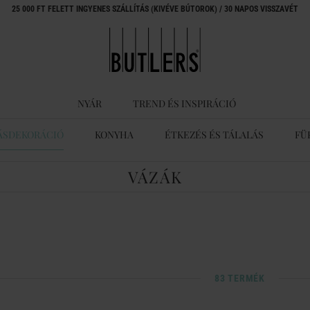
25 000 FT FELETT INGYENES SZÁLLÍTÁS (KIVÉVE BÚTOROK) / 30 NAPOS VISSZAVÉT
NYÁR
TREND ÉS INSPIRÁCIÓ
ÁSDEKORÁCIÓ
KONYHA
ÉTKEZÉS ÉS TÁLALÁS
FÜ
VÁZÁK
83 TERMÉK