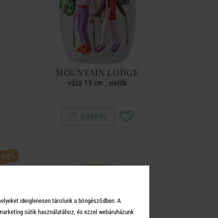
MOUNTAIN LODGE
váza 19 cm , sielők
5 990 Ft
-50%
melyeket ideiglenesen tárolunk a böngésződben. A
arketing sütik használatához, és ezzel webáruházunk