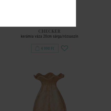
CHECKER
kerámia váza 20cm sárga/rózsaszín
4 990 Ft