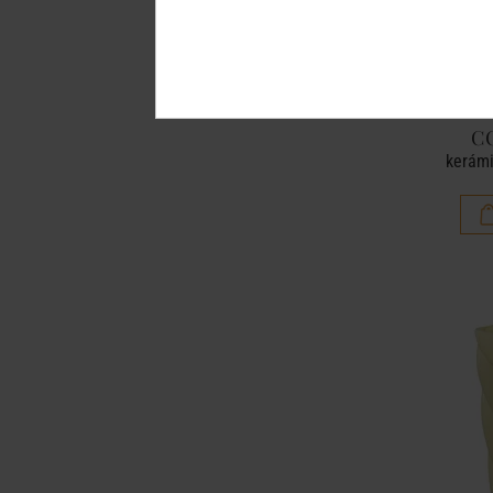
C
kerámi