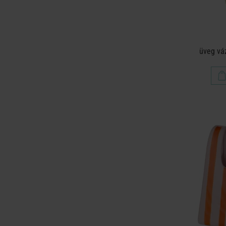
üveg vá