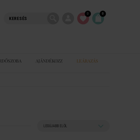
0
0
RDŐSZOBA
AJÁNDÉKOZZ
LEÁRAZÁS