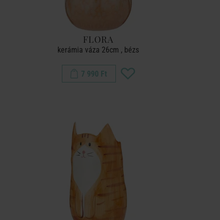
FLORA
kerámia váza 26cm , bézs
7 990 Ft