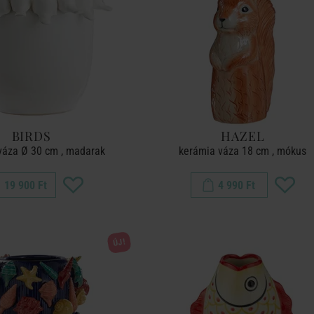
BIRDS
HAZEL
váza Ø 30 cm , madarak
kerámia váza 18 cm , mókus
19 900 Ft
4 990 Ft
ÚJ!