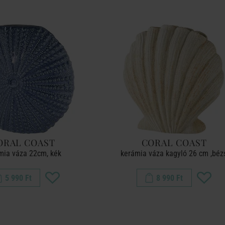
ORAL COAST
CORAL COAST
mia váza 22cm, kék
kerámia váza kagyló 26 cm ,béz
5 990 Ft
8 990 Ft