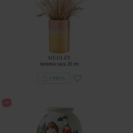
MEDLEY
kerámia váza 20 cm
7 990 Ft
ÚJ!