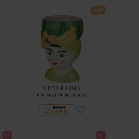
-50%
LITTLE LIMA
s
mini váza 14 cm , dinnye'
2 990 Ft
1 495 Ft
ÚJ!
ÚJ!