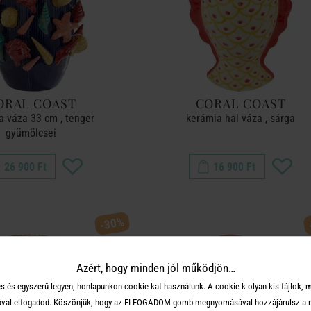
ORAL COAST
CORAL COAST
a váza 33 cm , tenger
kerámia hal váza , sárga
gyümölcsei
26 900 Ft
16 900 Ft
-30%
Azért, hogy minden jól működjön…
s és egyszerű legyen, honlapunkon cookie-kat használunk. A cookie-k olyan kis fájlok, 
tásával elfogadod. Köszönjük, hogy az ELFOGADOM gomb megnyomásával hozzájárulsz a m