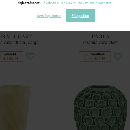
fejlesztéséhez.
Bővebben a Cookie-król ide kattinva olvashatsz
Elfogadom
Nem fogadom el
ORAL COAST
PAOLA
a váza 18 cm , sárga
kerámia váza 26cm
5 990 Ft
12 900 Ft
4 195 Ft
6 450 Ft