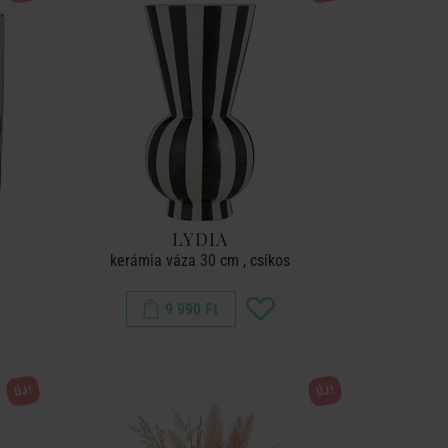
LYDIA
s
kerámia váza 30 cm , csíkos
9 990 Ft
ÚJ!
ÚJ!