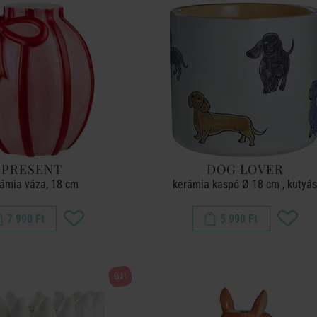
PRESENT
DOG LOVER
ámia váza, 18 cm
kerámia kaspó Ø 18 cm , kutyá
7 990 Ft
5 990 Ft
ÚJ!