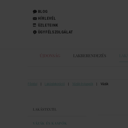
BLOG
HÍRLEVÉL
ÜZLETEINK
ÜGYFÉLSZOLGÁLAT
ÚJDONSÁG
LAKBERENDEZÉS
LAK
Főoldal
Lakásdekoráció
Vázák és kaspók
Vázák
LAKÁSTEXTIL
VÁZÁK ÉS KASPÓK