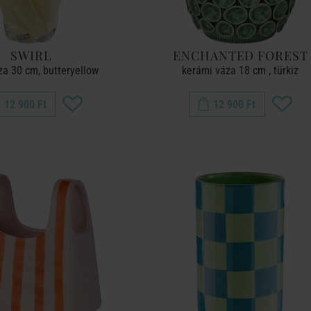
SWIRL
ENCHANTED FOREST
za 30 cm, butteryellow
kerámi váza 18 cm , türkiz
12 900 Ft
12 900 Ft