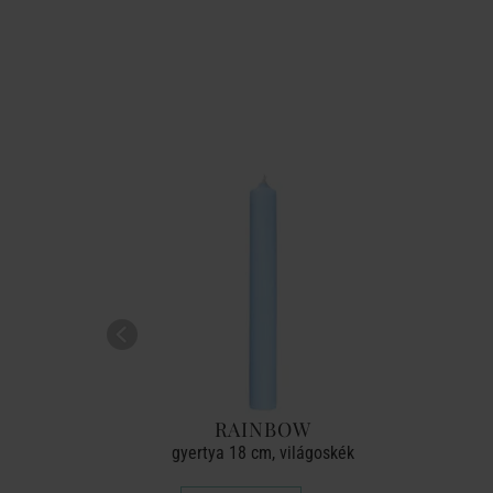
RAINBOW
iptusz
gyertya 18 cm, világoskék