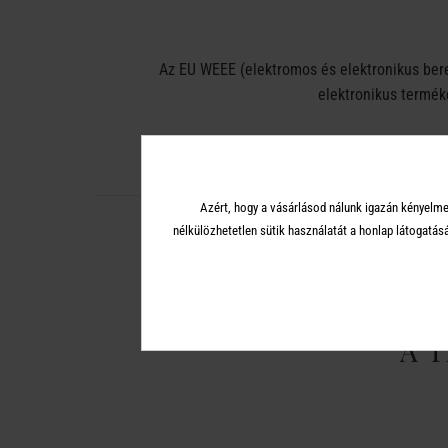
Az EU WEEE (elektromos és elektronikus ber
elektronikus terméke
Azért, hogy a vásárlásod nálunk igazán kényelme
nélkülözhetetlen sütik használatát a honlap látoga
A 