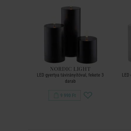
NORDIC LIGHT
LED gyertya távirányítóval, fekete 3
LED 
darab
9 990 Ft