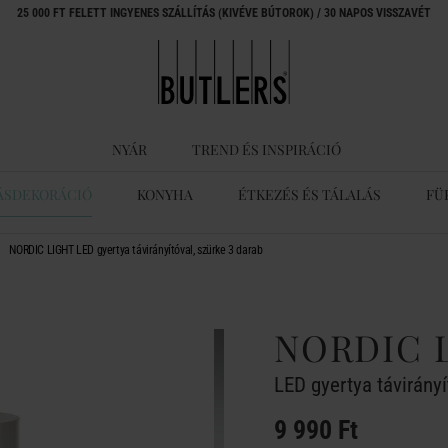
25 000 FT FELETT INGYENES SZÁLLÍTÁS (KIVÉVE BÚTOROK) / 30 NAPOS VISSZAVÉT
NYÁR
TREND ÉS INSPIRÁCIÓ
ÁSDEKORÁCIÓ
KONYHA
ÉTKEZÉS ÉS TÁLALÁS
FÜ
NORDIC LIGHT LED gyertya távirányítóval, szürke 3 darab
NORDIC 
LED gyertya távirányí
9 990 Ft