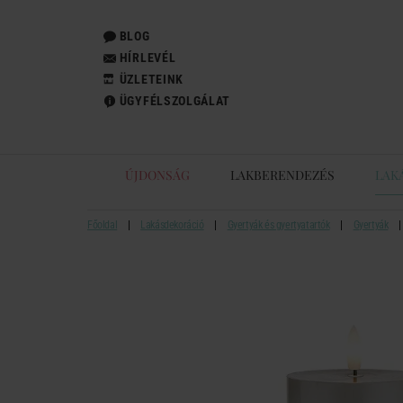
BLOG
HÍRLEVÉL
ÜZLETEINK
ÜGYFÉLSZOLGÁLAT
ÚJDONSÁG
LAKBERENDEZÉS
LAK
Főoldal
Lakásdekoráció
Gyertyák és gyertyatartók
Gyertyák