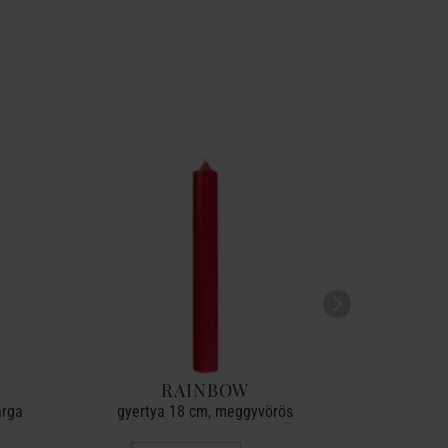
RAINBOW
árga
gyertya 18 cm, meggyvörös
gyert