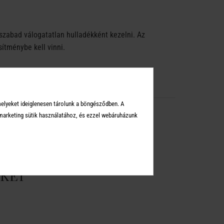
zabad válogatatlan hulladékként kezelni. Az
sítménybe kell vinni.
melyeket ideiglenesen tárolunk a böngésződben. A
arketing sütik használatához, és ezzel webáruházunk
KEI