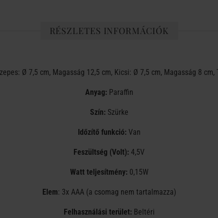
RÉSZLETES INFORMÁCIÓK
epes: Ø 7,5 cm, Magasság 12,5 cm, Kicsi: Ø 7,5 cm, Magasság 8 cm, 
Anyag:
Paraffin
Szín:
Szürke
Időzítő funkció:
Van
Feszültség (Volt):
4,5V
Watt teljesítmény:
0,15W
Elem
: 3x AAA (a csomag nem tartalmazza)
Felhasználási terület:
Beltéri