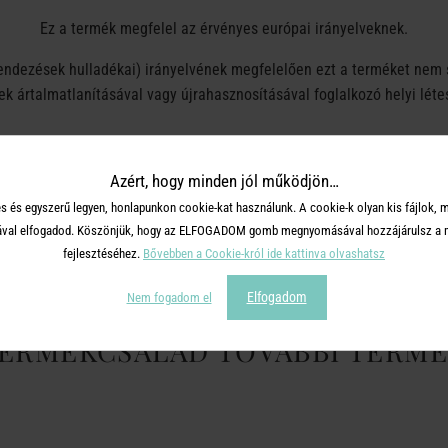
Ez a termék megfelel az érvényes európai irányelveknek.
endezések hulladékai) irányelvének megfelelően ezt a terméket nem s
k ártalmatlanításával vagy újrahasznosításával foglalkozó helyi léte
Azért, hogy minden jól működjön…
OSZD MEG MÁSOKKAL!
s és egyszerű legyen, honlapunkon cookie-kat használunk. A cookie-k olyan kis fájlok, 
tásával elfogadod. Köszönjük, hogy az ELFOGADOM gomb megnyomásával hozzájárulsz a m
fejlesztéséhez.
Bővebben a Cookie-król ide kattinva olvashatsz
Elfogadom
Nem fogadom el
TERMÉKCSALÁD TOVÁBBI TERMÉ