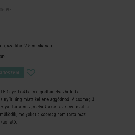
06098
en, szállítás 2-5 munkanap
 db
a teszem
 LED gyertyákkal nyugodtan élvezheted a
 a nyílt láng miatt kellene aggódnod. A csomag 3
rtyát tartalmaz, melyek akár távirányítóval is
működik, melyeket a csomag nem tartalmaz.
 kapható.