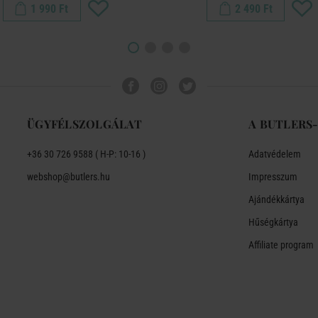
1 990 Ft
2 490 Ft
ÜGYFÉLSZOLGÁLAT
A BUTLERS
+36 30 726 9588 ( H-P: 10-16 )
Adatvédelem
webshop@butlers.hu
Impresszum
Ajándékkártya
Hűségkártya
Affiliate program