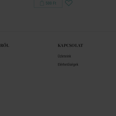
500 Ft
-RŐL
KAPCSOLAT
Üzleteink
Elérhetőségek