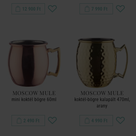
12 900 Ft
7 990 Ft
MOSCOW MULE
MOSCOW MULE
mini koktél bögre 60ml
koktél-bögre kalapált 470ml,
arany
2 490 Ft
4 990 Ft