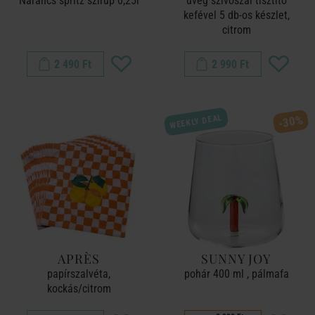
Narancs spritz szirup 0,25l
üveg szívószál tisztító
kefével 5 db-os készlet,
citrom
2 490 Ft
2 990 Ft
WEEKLY DEAL
-30%
APRÈS
SUNNY JOY
papírszalvéta,
pohár 400 ml , pálmafa
kockás/citrom