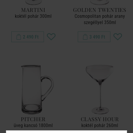
MARTINI
GOLDEN TWENTIES
koktél pohár 300ml
Cosmopolitan pohár arany
szegéllyel 350ml
2 490 Ft
3 490 Ft
PITCHER
CLASSY HOUR
üveg kancsó 1800ml
koktél pohár 260ml