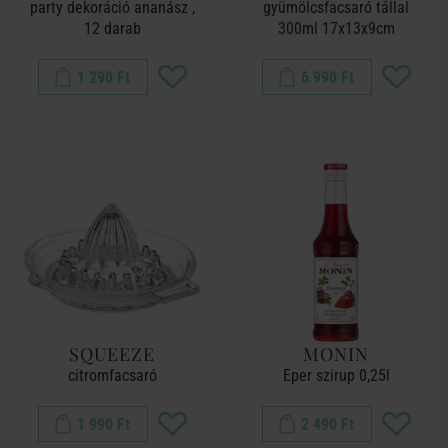
party dekoráció ananász ,
gyümölcsfacsaró tállal
12 darab
300ml 17x13x9cm
1 290 Ft
6 990 Ft
SQUEEZE
MONIN
citromfacsaró
Eper szirup 0,25l
1 990 Ft
2 490 Ft