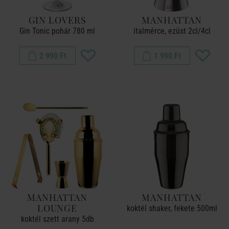
GIN LOVERS
MANHATTAN
Gin Tonic pohár 780 ml
italmérce, ezüst 2cl/4cl
2 990 Ft
1 990 Ft
MANHATTAN
MANHATTAN
LOUNGE
koktél shaker, fekete 500ml
koktél szett arany 5db