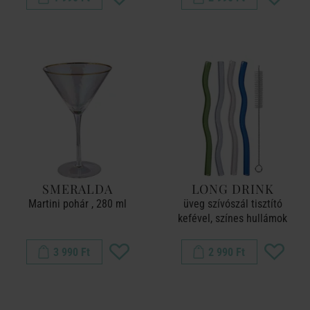
SMERALDA
LONG DRINK
Martini pohár , 280 ml
üveg szívószál tisztító
kefével, színes hullámok
3 990 Ft
2 990 Ft