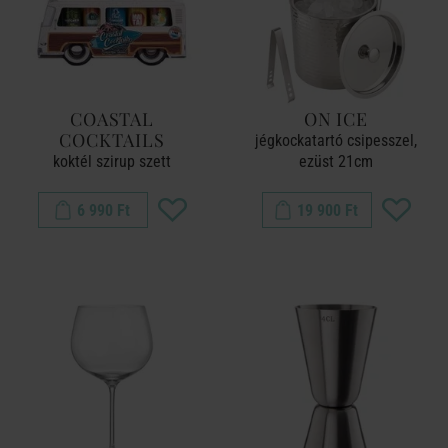
COASTAL
ON ICE
COCKTAILS
jégkockatartó csipesszel,
koktél szirup szett
ezüst 21cm
6 990 Ft
19 900 Ft