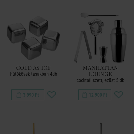
COLD AS ICE
MANHATTAN
LOUNGE
hűtőkövek tasakban 4db
cocktail szett, ezüst 5 db
3 990 Ft
12 900 Ft