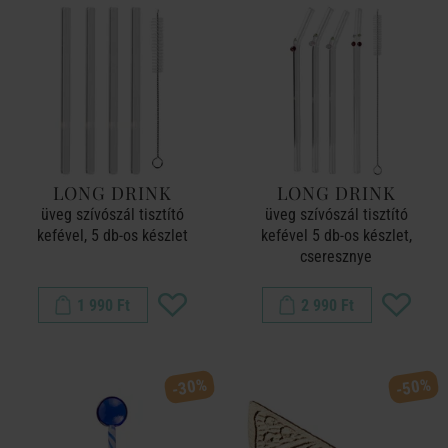
LONG DRINK
LONG DRINK
üveg szívószál tisztító
üveg szívószál tisztító
kefével, 5 db-os készlet
kefével 5 db-os készlet,
cseresznye
1 990 Ft
2 990 Ft
-30%
-50%