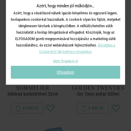
Azért, hogy minden jól működjön…
5 990 Ft
2 490 Ft
Azért, hogy a vásárlásod nálunk igazán kényelmes és egyszerű legyen,
honlapunkon cookie-kat használunk. A cookie-k olyan kis fájlok, melyeket
ideiglenesen tárolunk a böngésződben. A nélkülözhetetlen sütik
használatát a honlap látogatásával elfogadod. Köszönjük, hogy az
ELFOGADOM gomb megnyomásával hozzájárulsz a marketing sütik
használatához, és ezzel webáruházunk fejlesztéséhez.
Bővebben a
Cookie-król ide kattinva olvashatsz
Nem fogadom el
Elfogadom
SOMMELIER
GOLDEN TWENTIES
hűtőrúd borkiöntővel 32cm
Gin Tonic pohár 650ml
4 990 Ft
3 990 Ft