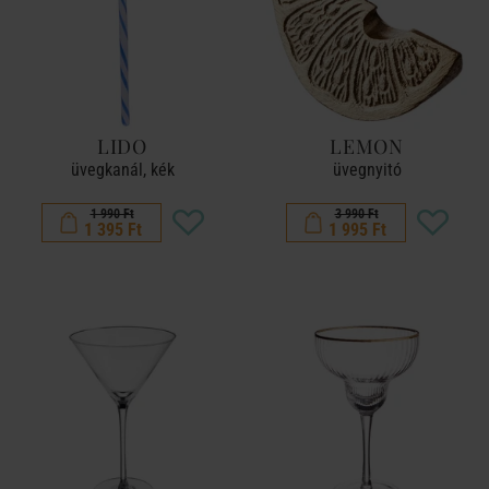
LIDO
LEMON
üvegkanál, kék
üvegnyitó
1 990 Ft
3 990 Ft
1 395 Ft
1 995 Ft