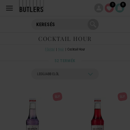
0
0
COCKTAIL HOUR
Főoldal
Nyár
Cocktail Hour
52 TERMÉK
ÚJ!
ÚJ!