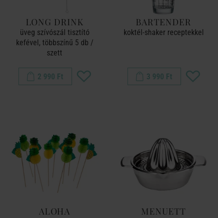
LONG DRINK
BARTENDER
üveg szívószál tisztító
koktél-shaker receptekkel
kefével, többszínű 5 db /
szett
2 990 Ft
3 990 Ft
ALOHA
MENUETT