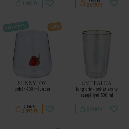
2 990 Ft
1 490 Ft
2 095 Ft
WEEKLY DEAL
-30%
SUNNY JOY
SMERALDA
pohár 400 ml , eper
long drink pohár arany
szegéllyel 530 ml
2 990 Ft
2 990 Ft
2 095 Ft