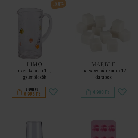
-30%
LIMO
MARBLE
üveg kancsó 1L ,
márvány hűtőkocka 12
gyümölcsök
darabos
9 990 Ft
4 990 Ft
6 995 Ft