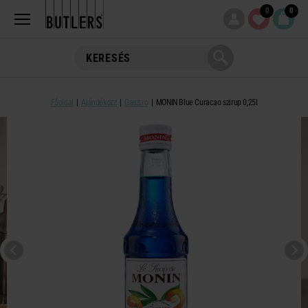
0
0
Főoldal
Ajándékozz
Gasztro
MONIN Blue Curacao szirup 0,25l