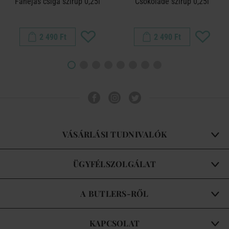
Fahéjas csiga szirup 0,25l
Csokoládé szirup 0,25l
2 490 Ft
2 490 Ft
VÁSÁRLÁSI TUDNIVALÓK
ÜGYFÉLSZOLGÁLAT
A BUTLERS-RŐL
KAPCSOLAT