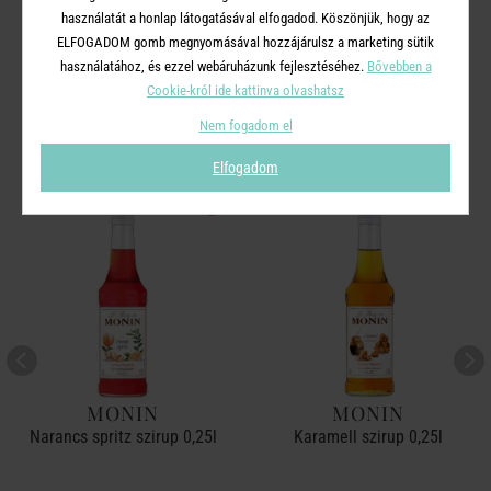
használatát a honlap látogatásával elfogadod. Köszönjük, hogy az
ELFOGADOM gomb megnyomásával hozzájárulsz a marketing sütik
használatához, és ezzel webáruházunk fejlesztéséhez.
Bővebben a
A TERMÉKCSALÁD TOVÁBBI
Cookie-król ide kattinva olvashatsz
TERMÉKEI
Nem fogadom el
Elfogadom
ÚJ!
MONIN
MONIN
Narancs spritz szirup 0,25l
Karamell szirup 0,25l