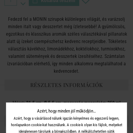
Kosárba teszem
Fedezd fel a MONIN szirupok különleges világát, és varázsolj
minden italt vagy desszertet még ízletesebbé! A gyümölcsös,
egzotikus és klasszikus aromák széles választékával pillanatok
alatt új ízeket csempészhetsz kedvenc receptjeidbe. Tökéletes
választás kávékhoz, limonádékhoz, koktélokhoz, turmixokhoz,
valamint sütemények és desszertek ízesítéséhez. Számtalan
ízvariációban elérhető, így minden alkalomra megtalálhatod a
kedvencedet.
RÉSZLETES INFORMÁCIÓK
Méret:
21.5 cm, Ø 5.5 cm, magasság mennyiség: 250 ml
Azért, hogy minden jól működjön…
Azért, hogy a vásárlásod nálunk igazán kényelmes és egyszerű legyen,
OSZD MEG MÁSOKKAL!
honlapunkon cookie-kat használunk. A cookie-k olyan kis fájlok, melyeket
ideiglenesen tárolunk a böngésződben. A nélkülözhetetlen sütik