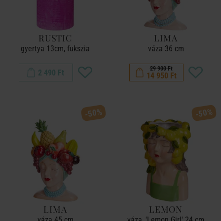
RUSTIC
LIMA
gyertya 13cm, fukszia
váza 36 cm
29 900 Ft
2 490 Ft
14 950 Ft
-50%
-50%
LIMA
LEMON
váza 45 cm
váza, 'Lemon Girl' 24 cm