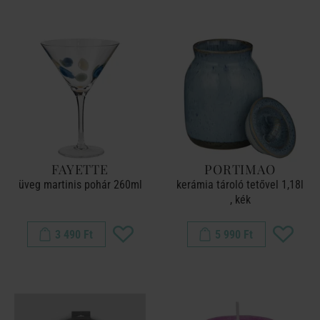
FAYETTE
PORTIMAO
üveg martinis pohár 260ml
kerámia tároló tetővel 1,18l
, kék
3 490 Ft
5 990 Ft