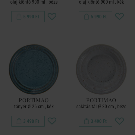
olaj kiöntő 900 ml , bézs
olaj kiöntő 900 ml , kék
5 990 Ft
5 990 Ft
PORTIMAO
PORTIMAO
tányér Ø 26 cm , kék
salátás tál Ø 20 cm , bézs
3 490 Ft
3 490 Ft