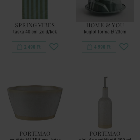
SPRING VIBES
HOME & YOU
táska 40 cm ,zöld/kék
kuglóf forma Ø 23cm
2 490 Ft
4 990 Ft
PORTIMAO
PORTIMAO