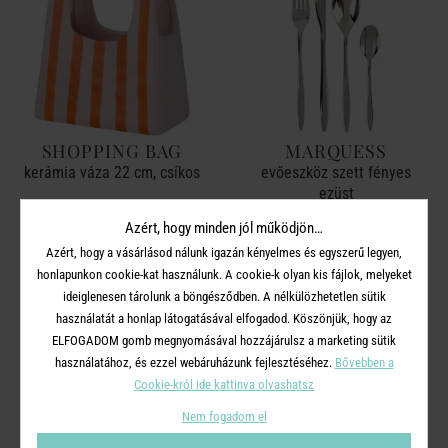
SHOPPING BAG
MARQUESS
kerámia váza 22 cm, csíkos
evőeszköz szett fényes
ezüst
Azért, hogy minden jól működjön…
6 990 Ft
5 990 Ft
Azért, hogy a vásárlásod nálunk igazán kényelmes és egyszerű legyen,
honlapunkon cookie-kat használunk. A cookie-k olyan kis fájlok, melyeket
ideiglenesen tárolunk a böngésződben. A nélkülözhetetlen sütik
használatát a honlap látogatásával elfogadod. Köszönjük, hogy az
-50%
ELFOGADOM gomb megnyomásával hozzájárulsz a marketing sütik
használatához, és ezzel webáruházunk fejlesztéséhez.
Bővebben a
Cookie-król ide kattinva olvashatsz
Nem fogadom el