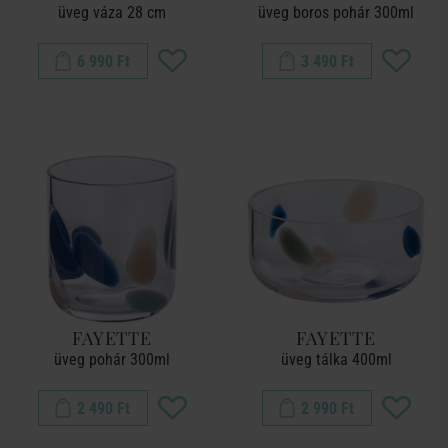
üveg váza 28 cm
üveg boros pohár 300ml
6 990 Ft
3 490 Ft
FAYETTE
FAYETTE
üveg pohár 300ml
üveg tálka 400ml
2 490 Ft
2 990 Ft