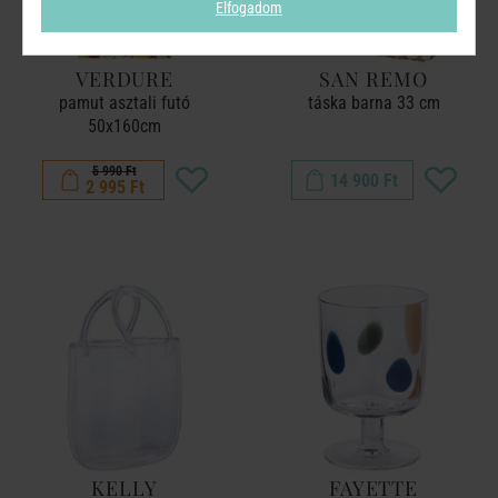
Elfogadom
VERDURE
SAN REMO
pamut asztali futó
táska barna 33 cm
50x160cm
5 990 Ft
14 900 Ft
2 995 Ft
KELLY
FAYETTE