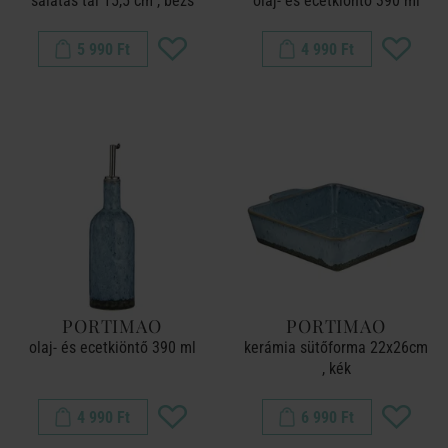
salátás tál 15,5 cm , bézs
olaj- és ecetkiöntő 390 ml
5 990 Ft
4 990 Ft
PORTIMAO
PORTIMAO
olaj- és ecetkiöntő 390 ml
kerámia sütőforma 22x26cm
, kék
4 990 Ft
6 990 Ft