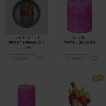
HOME & YOU
RUSTIC
sütőforma pitéhez, zöld
gyertya 8 cm, fukszia
30cm
3 990 Ft
1 990 Ft
-50%