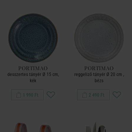
PORTIMAO
PORTIMAO
desszertes tányér Ø 15 cm,
reggeliző tányér Ø 20 cm ,
kék
bézs
1 990 Ft
2 490 Ft