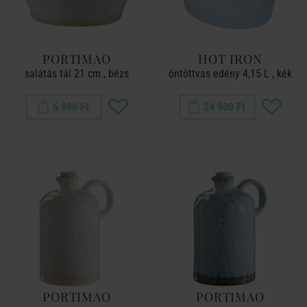
PORTIMAO
HOT IRON
salátás tál 21 cm , bézs
öntöttvas edény 4,15 L , kék
6 990 Ft
24 900 Ft
PORTIMAO
PORTIMAO