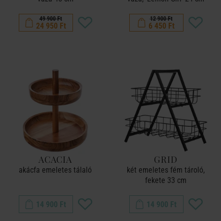
49 900 Ft
12 900 Ft
24 950 Ft
6 450 Ft
ACACIA
GRID
akácfa emeletes tálaló
két emeletes fém tároló,
fekete 33 cm
14 900 Ft
14 900 Ft