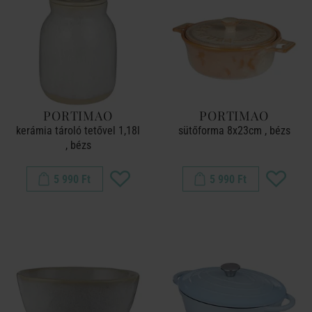
PORTIMAO
PORTIMAO
kerámia tároló tetővel 1,18l
sütőforma 8x23cm , bézs
, bézs
5 990 Ft
5 990 Ft