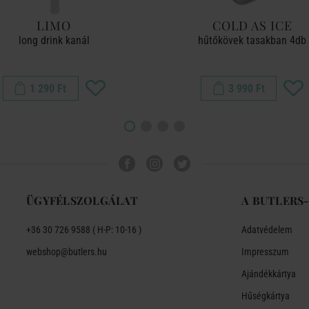
LIMO
COLD AS ICE
long drink kanál
hűtőkövek tasakban 4db
1 290 Ft
3 990 Ft
ÜGYFÉLSZOLGÁLAT
A BUTLERS
+36 30 726 9588 ( H-P: 10-16 )
Adatvédelem
webshop@butlers.hu
Impresszum
Ajándékkártya
Hűségkártya