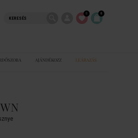
0
0
RDŐSZOBA
AJÁNDÉKOZZ
LEÁRAZÁS
OWN
sznye