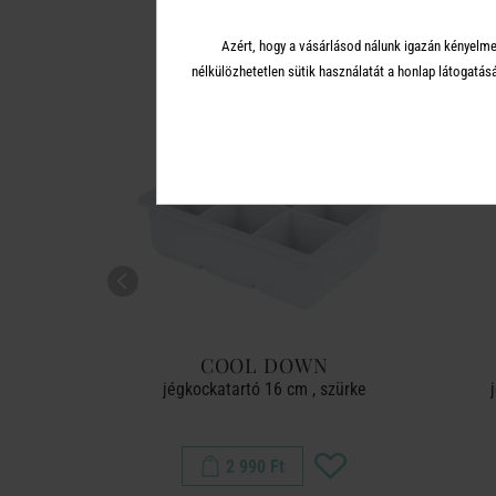
Azért, hogy a vásárlásod nálunk igazán kényelme
nélkülözhetetlen sütik használatát a honlap látoga
N
COOL DOWN
hoz, fekete
jégkockatartó 16 cm , szürke
2 990 Ft