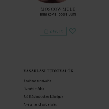
K
MOSCOW MULE
 kefével,
mini koktél bögre 60ml
zett
2 490 Ft
VÁSÁRLÁSI TUDNIVALÓK
Általános tudnivalók
Fizetési módok
Szállítási módok és költségek
A vásárlástól való ellálás