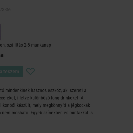
73859
en, szállítás 2-5 munkanap
 db
a teszem
ó mindenkinek hasznos eszköz, aki szereti a
ccereket, illetve különböző long drinkeket. A
likonból készült, mely megkönnyíti a jégkockák
n nem mosható. Egyéb színekben és mintákkal is