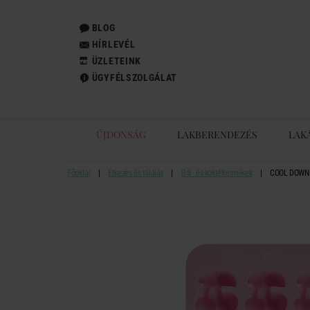
BLOG
HÍRLEVÉL
ÜZLETEINK
ÜGYFÉLSZOLGÁLAT
ÚJDONSÁG
LAKBERENDEZÉS
LAK
Főoldal
Étkezés és tálalás
Bár- és koktéltermékek
COOL DOWN j