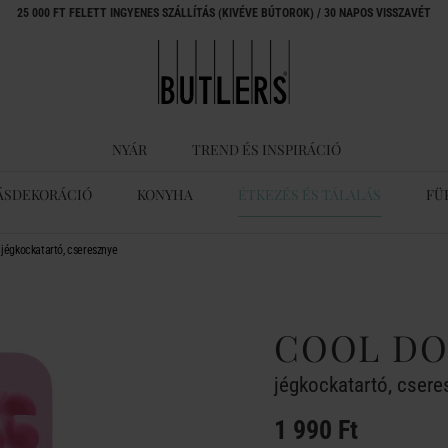
25 000 FT FELETT INGYENES SZÁLLÍTÁS (KIVÉVE BÚTOROK) / 30 NAPOS VISSZAVÉT
NYÁR
TREND ÉS INSPIRÁCIÓ
ÁSDEKORÁCIÓ
KONYHA
ÉTKEZÉS ÉS TÁLALÁS
FÜ
égkockatartó, cseresznye
COOL D
jégkockatartó, csere
1 990 Ft