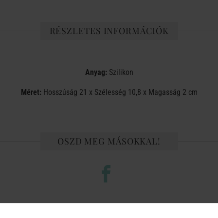
RÉSZLETES INFORMÁCIÓK
Anyag:
Szilikon
Méret:
Hosszúság 21 x Szélesség 10,8 x Magasság 2 cm
OSZD MEG MÁSOKKAL!
TERMÉKCSALÁD TOVÁBBI TERMÉ