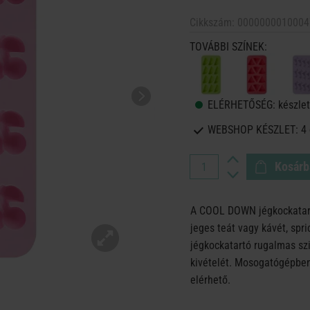
Cikkszám:
0000000010004
TOVÁBBI SZÍNEK:
ELÉRHETŐSÉG:
készlet
WEBSHOP KÉSZLET:
4
Kosárb
A COOL DOWN jégkockatart
jeges teát vagy kávét, spri
jégkockatartó rugalmas szi
kivételét. Mosogatógépbe
elérhető.