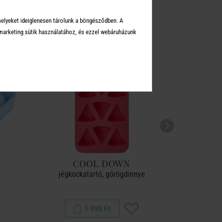
melyeket ideiglenesen tárolunk a böngésződben. A
arketing sütik használatához, és ezzel webáruházunk
COOL DOWN
C
jégkockatartó, görögdinnye
jég
1 990 Ft