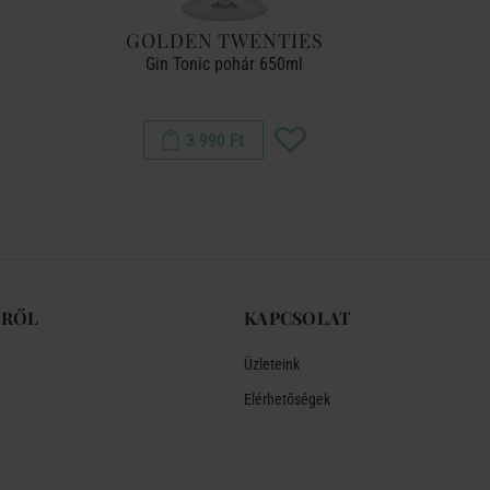
GOLDEN TWENTIES
L
Gin Tonic pohár 650ml
üveg szívós
3 990 Ft
-RŐL
KAPCSOLAT
Üzleteink
Elérhetőségek