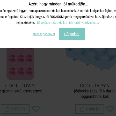
Azért, hogy minden jól működjön…
s és egyszerű legyen, honlapunkon cookie-kat használunk. A cookie-k olyan kis fájlok, 
tásával elfogadod. Köszönjük, hogy az ELFOGADOM gomb megnyomásával hozzájárulsz a m
fejlesztéséhez.
Bővebben a Cookie-król ide kattinva olvashatsz
Elfogadom
Nem fogadom el
COOL DOWN
COOL DOWN
jégkockatartó, cseresznye
jégkocka készítő 6 darab
jéggömbhöz, kék
1 990 Ft
2 990 Ft