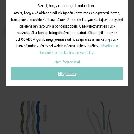
Azért, hogy minden jól működjön…
A készlet tartalma:
4 darab szívószál + 1 kefe
Azért, hogy a vásárlásod nálunk igazán kényelmes és egyszerű legyen,
honlapunkon cookie-kat használunk. A cookie-k olyan kis fájlok, melyeket
ideiglenesen tárolunk a böngésződben. A nélkülözhetetlen sütik
OSZD MEG MÁSOKKAL!
használatát a honlap látogatásával elfogadod. Köszönjük, hogy az
ELFOGADOM gomb megnyomásával hozzájárulsz a marketing sütik
használatához, és ezzel webáruházunk fejlesztéséhez.
Bővebben a
Cookie-król ide kattinva olvashatsz
Nem fogadom el
A TERMÉKCSALÁD TOVÁBBI
TERMÉKEI
Elfogadom