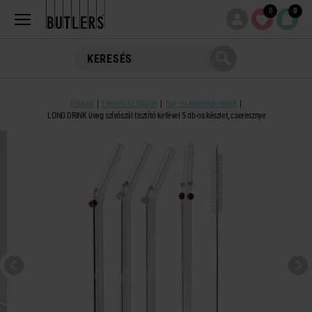
0
0
Főoldal
Étkezés és tálalás
Bár- és koktéltermékek
LONG DRINK üveg szívószál tisztító kefével 5 db-os készlet, cseresznye