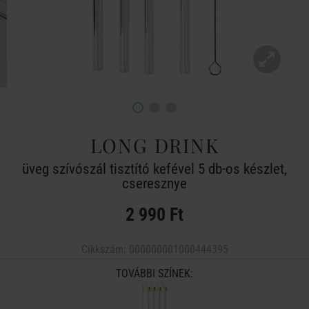
LONG DRINK
üveg szívószál tisztító kefével 5 db-os készlet,
cseresznye
2 990 Ft
Cikkszám:
000000001000444395
TOVÁBBI SZÍNEK: