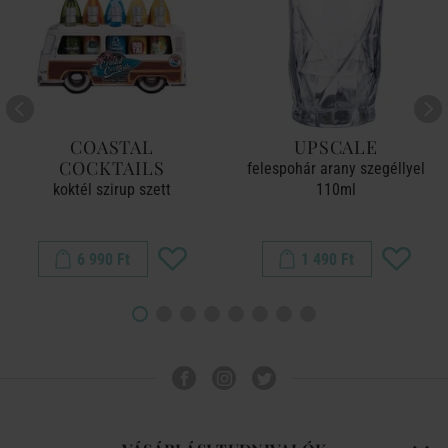
COASTAL
UPSCALE
COCKTAILS
felespohár arany szegéllyel
koktél szirup szett
110ml
6 990 Ft
1 490 Ft