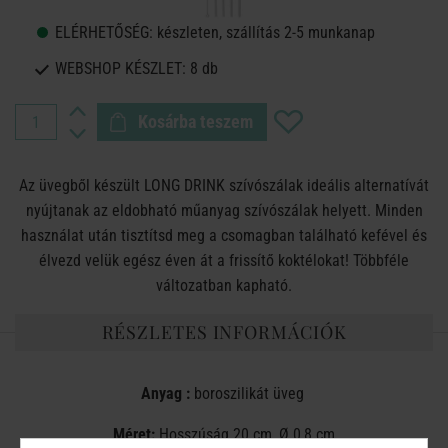
ELÉRHETŐSÉG:
készleten, szállítás 2-5 munkanap
WEBSHOP KÉSZLET:
8 db
Kosárba teszem
Az üvegből készült LONG DRINK szívószálak ideális alternatívát
nyújtanak az eldobható műanyag szívószálak helyett. Minden
használat után tisztítsd meg a csomagban található kefével és
élvezd velük egész éven át a frissítő koktélokat! Többféle
változatban kapható.
RÉSZLETES INFORMÁCIÓK
Anyag :
boroszilikát üveg
Méret:
Hosszúság 20 cm, Ø 0,8 cm