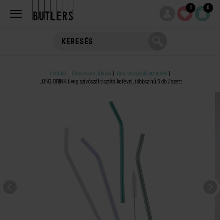
0
0
Főoldal
Étkezés és tálalás
Bár- és koktéltermékek
LONG DRINK üveg szívószál tisztító kefével, többszínű 5 db / szett