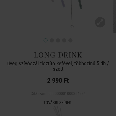
LONG DRINK
üveg szívószál tisztító kefével, többszínű 5 db /
szett
2 990 Ft
Cikkszám:
000000001000364234
TOVÁBBI SZÍNEK: