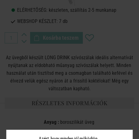
ELÉRHETŐSÉG:
készleten, szállítás 2-5 munkanap
WEBSHOP KÉSZLET:
7 db
Kosárba teszem
Az üvegből készült LONG DRINK szívószálak ideális alternatívát
nyújtanak az eldobható műanyag szívószálak helyett. Minden
használat után tisztítsd meg a csomagban található kefével és
élvezd velük egész nyáron át a frissítő koktélokat! Még egy
változatban kapható.
RÉSZLETES INFORMÁCIÓK
Anyag :
boroszilikát üveg
Méret:
Magasság 20 cm, Ø 0,8 cm, 4 darab szívószál + 1 kefe
Azért, hogy minden jól működjön…