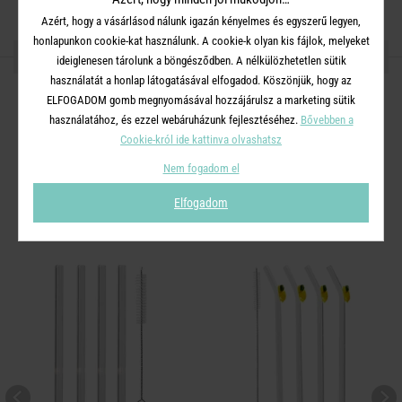
Azért, hogy a vásárlásod nálunk igazán kényelmes és egyszerű legyen,
honlapunkon cookie-kat használunk. A cookie-k olyan kis fájlok, melyeket
OSZD MEG MÁSOKKAL!
ideiglenesen tárolunk a böngésződben. A nélkülözhetetlen sütik
használatát a honlap látogatásával elfogadod. Köszönjük, hogy az
ELFOGADOM gomb megnyomásával hozzájárulsz a marketing sütik
használatához, és ezzel webáruházunk fejlesztéséhez.
Bővebben a
Cookie-król ide kattinva olvashatsz
A TERMÉKCSALÁD TOVÁBBI
Nem fogadom el
TERMÉKEI
Elfogadom