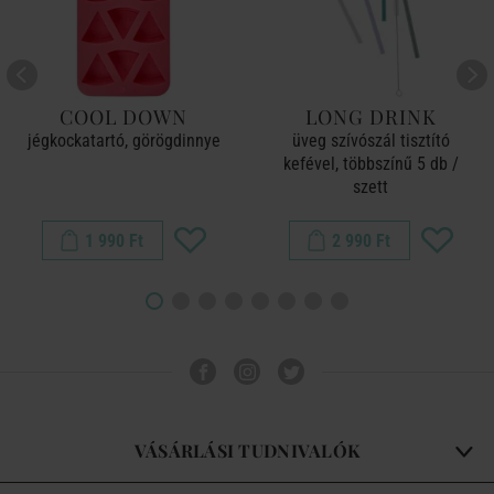
COOL DOWN
LONG DRINK
jégkockatartó, görögdinnye
üveg szívószál tisztító
kefével, többszínű 5 db /
szett
1 990 Ft
2 990 Ft
VÁSÁRLÁSI TUDNIVALÓK