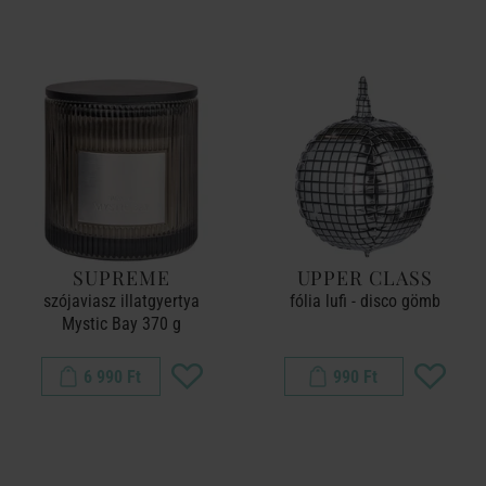
SUPREME
UPPER CLASS
szójaviasz illatgyertya
fólia lufi - disco gömb
Mystic Bay 370 g
6 990 Ft
990 Ft