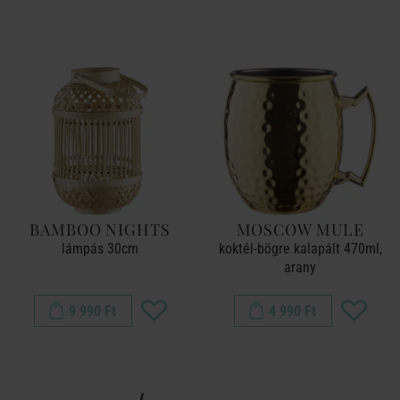
BAMBOO NIGHTS
MOSCOW MULE
lámpás 30cm
koktél-bögre kalapált 470ml,
arany
9 990 Ft
4 990 Ft