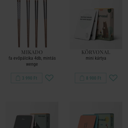
MIKADO
KÖRVONAL
fa evőpálcika 4db, mintás
mini kártya
wenge
3 990 Ft
8 900 Ft