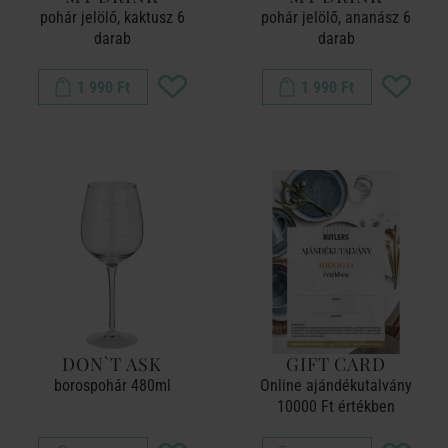
pohár jelölő, kaktusz 6
pohár jelölő, ananász 6
darab
darab
1 990 Ft
1 990 Ft
DON`T ASK
GIFT CARD
borospohár 480ml
Online ajándékutalvány
10000 Ft értékben