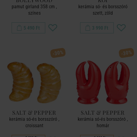
BOLLYWOOD
KOI
pamut girland 358 cm ,
kerámia só- és borsszóró
színes
szett, zöld
5 490 Ft
3 990 Ft
-30%
-30%
SALT & PEPPER
SALT & PEPPER
kerámia só-és borsszóró ,
kerámia só-és borsszóró ,
croissant
homár