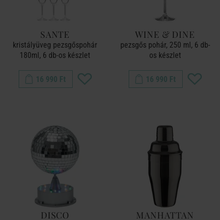
SANTE
WINE & DINE
kristályüveg pezsgőspohár
pezsgős pohár, 250 ml, 6 db-
180ml, 6 db-os készlet
os készlet
16 990 Ft
16 990 Ft
DISCO
MANHATTAN