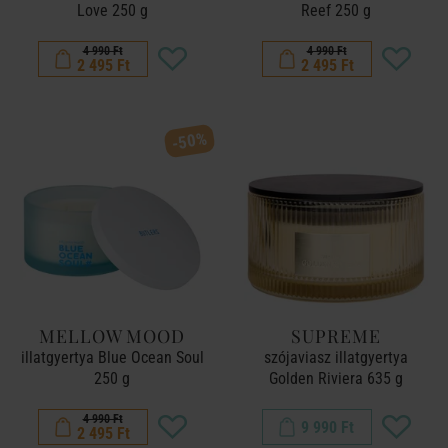
Love 250 g
Reef 250 g
4 990 Ft
4 990 Ft
2 495 Ft
2 495 Ft
-50%
MELLOW MOOD
SUPREME
illatgyertya Blue Ocean Soul
szójaviasz illatgyertya
250 g
Golden Riviera 635 g
4 990 Ft
9 990 Ft
2 495 Ft