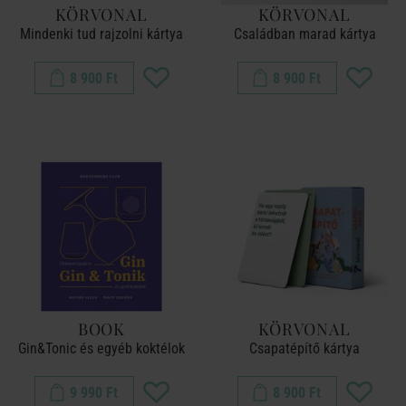
KÖRVONAL
KÖRVONAL
Mindenki tud rajzolni kártya
Családban marad kártya
8 900 Ft
8 900 Ft
BOOK
KÖRVONAL
Gin&Tonic és egyéb koktélok
Csapatépítő kártya
9 990 Ft
8 900 Ft