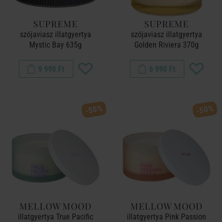
SUPREME
SUPREME
szójaviasz illatgyertya
szójaviasz illatgyertya
Mystic Bay 635g
Golden Riviera 370g
9 990 Ft
6 990 Ft
-50%
-50%
MELLOW MOOD
MELLOW MOOD
illatgyertya True Pacific
illatgyertya Pink Passion