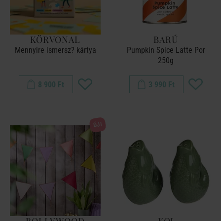
KÖRVONAL
BARÚ
Mennyire ismersz? kártya
Pumpkin Spice Latte Por
250g
8 900 Ft
3 990 Ft
ÚJ!