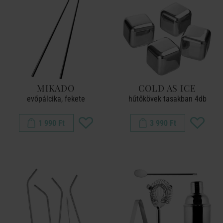
MIKADO
COLD AS ICE
evőpálcika, fekete
hűtőkövek tasakban 4db
1 990 Ft
3 990 Ft