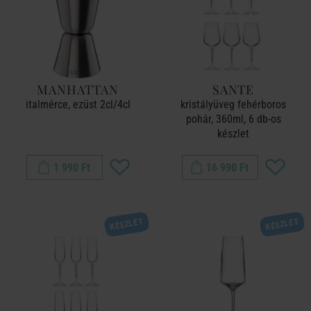
MANHATTAN
SANTE
italmérce, ezüst 2cl/4cl
kristályüveg fehérboros
pohár, 360ml, 6 db-os
készlet
1 990 Ft
16 990 Ft
KÉSZLET
KÉSZLET