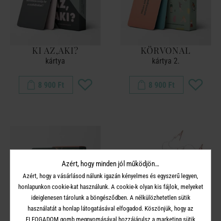
KI AZ,AKI?
KÖRVONAL
kártya
kártya 2.
8 900 Ft
8 900 Ft
Azért, hogy minden jól működjön…
Azért, hogy a vásárlásod nálunk igazán kényelmes és egyszerű legyen,
honlapunkon cookie-kat használunk. A cookie-k olyan kis fájlok, melyeket
ideiglenesen tárolunk a böngésződben. A nélkülözhetetlen sütik
használatát a honlap látogatásával elfogadod. Köszönjük, hogy az
ELFOGADOM gomb megnyomásával hozzájárulsz a marketing sütik