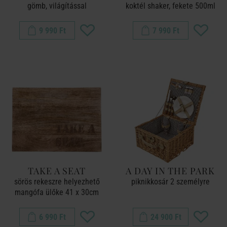
gömb, világítással
koktél shaker, fekete 500ml
9 990 Ft
7 990 Ft
TAKE A SEAT
A DAY IN THE PARK
sörös rekeszre helyezhető
piknikkosár 2 személyre
mangófa ülőke 41 x 30cm
6 990 Ft
24 900 Ft