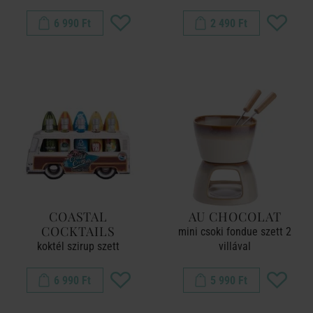
6 990 Ft
2 490 Ft
COASTAL
AU CHOCOLAT
COCKTAILS
mini csoki fondue szett 2
koktél szirup szett
villával
6 990 Ft
5 990 Ft