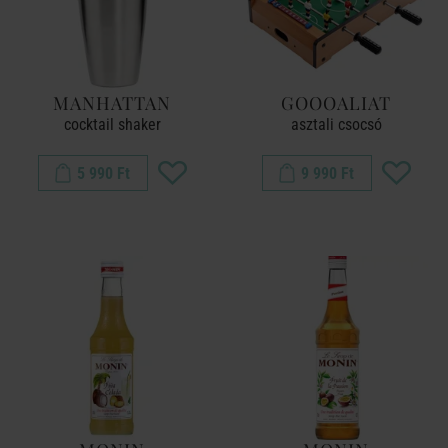
MANHATTAN
GOOOALIAT
cocktail shaker
asztali csocsó
5 990 Ft
9 990 Ft