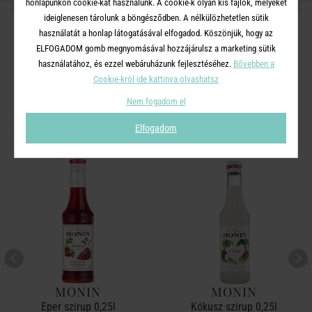
OSZD MEG MÁSOKKAL!
honlapunkon cookie-kat használunk. A cookie-k olyan kis fájlok, melyeket
ideiglenesen tárolunk a böngésződben. A nélkülözhetetlen sütik
használatát a honlap látogatásával elfogadod. Köszönjük, hogy az
ELFOGADOM gomb megnyomásával hozzájárulsz a marketing sütik
használatához, és ezzel webáruházunk fejlesztéséhez.
Bővebben a
A TERMÉKCSALÁD TOVÁBBI
Cookie-król ide kattinva olvashatsz
TERMÉKEI
Nem fogadom el
Elfogadom
MONIN
MONIN
Eper szirup 0,25l
Kókusz szirup 0,25l