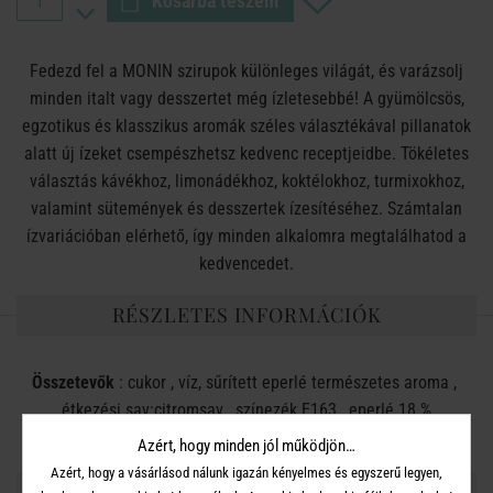
Kosárba teszem
Fedezd fel a MONIN szirupok különleges világát, és varázsolj
minden italt vagy desszertet még ízletesebbé! A gyümölcsös,
egzotikus és klasszikus aromák széles választékával pillanatok
alatt új ízeket csempészhetsz kedvenc receptjeidbe. Tökéletes
választás kávékhoz, limonádékhoz, koktélokhoz, turmixokhoz,
valamint sütemények és desszertek ízesítéséhez. Számtalan
ízvariációban elérhető, így minden alkalomra megtalálhatod a
kedvencedet.
RÉSZLETES INFORMÁCIÓK
Összetevők
: cukor , víz, sűrített eperlé természetes aroma ,
étkezési sav:citromsav , színezék E163 , eperlé 18 %
Azért, hogy minden jól működjön…
Azért, hogy a vásárlásod nálunk igazán kényelmes és egyszerű legyen,