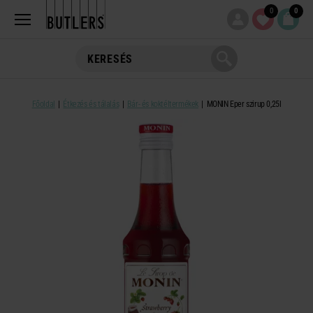
0
0
Főoldal
Étkezés és tálalás
Bár- és koktéltermékek
MONIN Eper szirup 0,25l