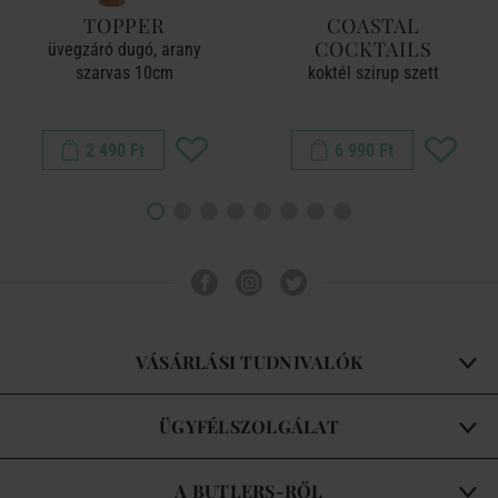
TOPPER
COASTAL
COCKTAILS
üvegzáró dugó, arany
szarvas 10cm
koktél szirup szett
2 490 Ft
6 990 Ft
VÁSÁRLÁSI TUDNIVALÓK
ÜGYFÉLSZOLGÁLAT
A BUTLERS-RŐL