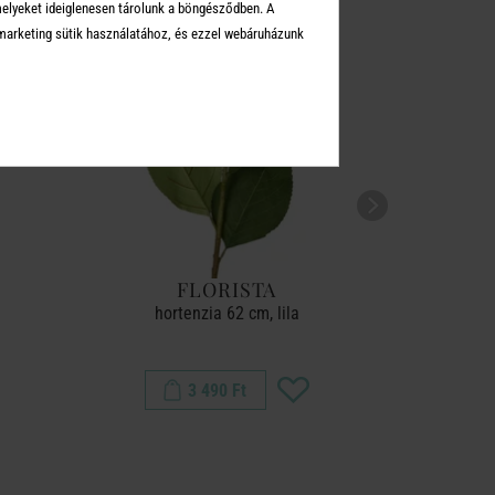
melyeket ideiglenesen tárolunk a böngésződben. A
-50%
arketing sütik használatához, és ezzel webáruházunk
FLORISTA
hortenzia 62 cm, lila
li
3 490 Ft