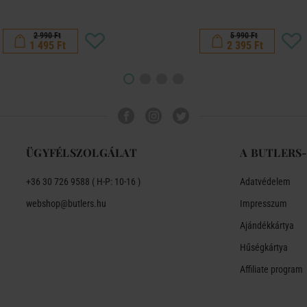
2 990 Ft
5 990 Ft
1 495 Ft
2 395 Ft
ÜGYFÉLSZOLGÁLAT
A BUTLERS
+36 30 726 9588 ( H-P: 10-16 )
Adatvédelem
webshop@butlers.hu
Impresszum
Ajándékkártya
Hűségkártya
Affiliate program