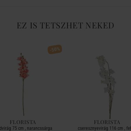
EZ IS TETSZHET NEKED
-50%
FLORISTA
FLORISTA
dvirág 75 cm , narancssárga
cseresznyevirág 116 cm , fe