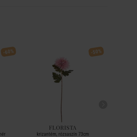
-60%
-50%
FLORISTA
FL
hér
krizantém, rózsaszín 73cm
szárít