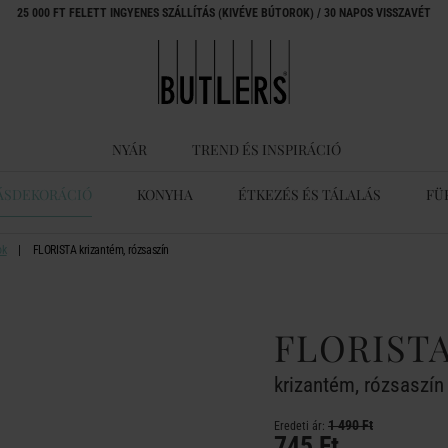
25 000 FT FELETT INGYENES SZÁLLÍTÁS (KIVÉVE BÚTOROK) / 30 NAPOS VISSZAVÉT
NYÁR
TREND ÉS INSPIRÁCIÓ
ÁSDEKORÁCIÓ
KONYHA
ÉTKEZÉS ÉS TÁLALÁS
FÜ
ok
FLORISTA krizantém, rózsaszín
FLORIST
krizantém, rózsaszín
1 490 Ft
Eredeti ár:
745 Ft