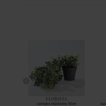
FLORISTA
asztható
cserepes műnövény 50cm
kar