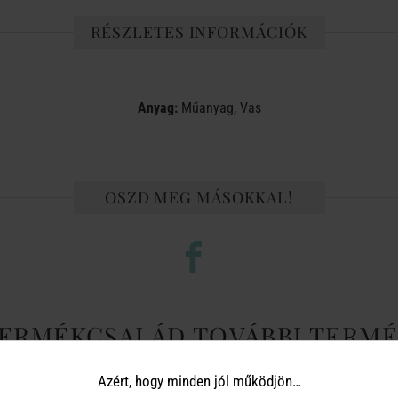
RÉSZLETES INFORMÁCIÓK
Anyag:
Műanyag, Vas
OSZD MEG MÁSOKKAL!
TERMÉKCSALÁD TOVÁBBI TERMÉ
Azért, hogy minden jól működjön…