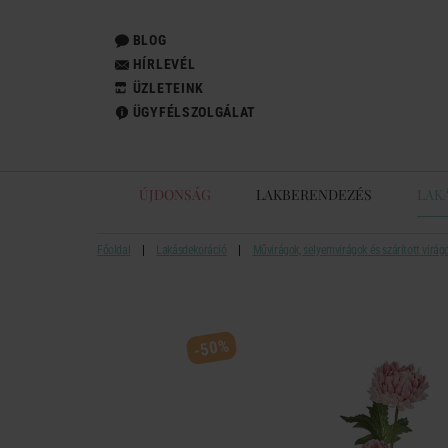
BLOG
HÍRLEVÉL
ÜZLETEINK
ÜGYFÉLSZOLGÁLAT
ÚJDONSÁG
LAKBERENDEZÉS
LAK
Főoldal
Lakásdekoráció
Művirágok, selyemvirágok és szárított virág
-50%