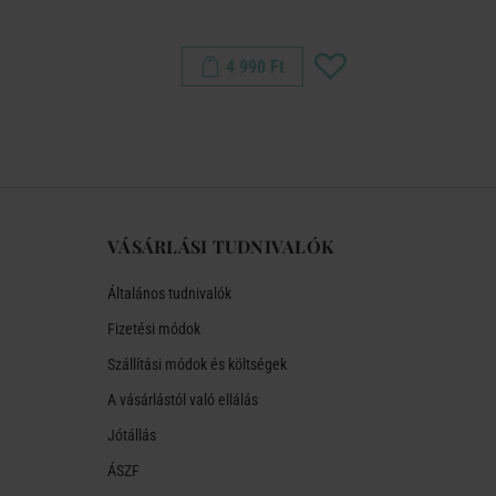
m
4 990 Ft
VÁSÁRLÁSI TUDNIVALÓK
Általános tudnivalók
Fizetési módok
Szállítási módok és költségek
A vásárlástól való ellálás
Jótállás
ÁSZF