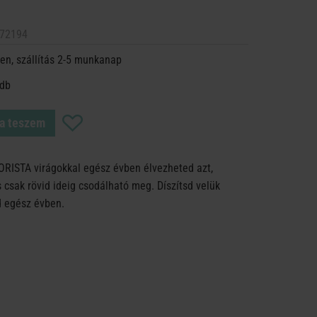
72194
en, szállítás 2-5 munkanap
 db
a teszem
ORISTA virágokkal egész évben élvezheted azt,
csak rövid ideig csodálható meg. Díszítsd velük
d egész évben.