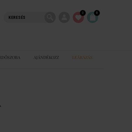
0
0
RDŐSZOBA
AJÁNDÉKOZZ
LEÁRAZÁS
A