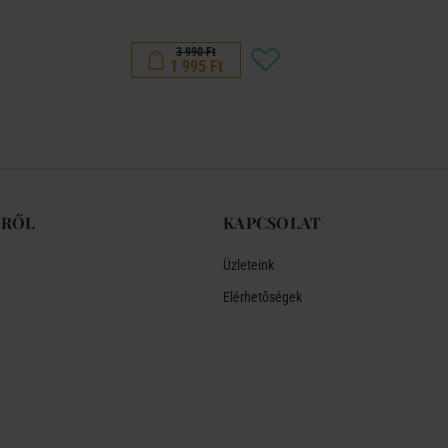
3 990 Ft
1 995 Ft
-RŐL
KAPCSOLAT
Üzleteink
Elérhetőségek