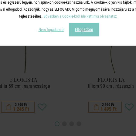
s és egyszerű legyen, honlapunkon cookie-kat használunk. A cookie-k olyan kis fájlok, 
-50%
tásával elfogadod. Köszönjük, hogy az ELFOGADOM gomb megnyomásával hozzájárulsz a m
fejlesztéséhez.
Bővebben a Cookie-król ide kattinva olvashatsz
Elfogadom
Nem fogadom el
FLORISTA
FLORISTA
ália 59 cm , narancssárga
liliom 90 cm , rózsaszín
2 490 Ft
2 990 Ft
1 245 Ft
1 495 Ft