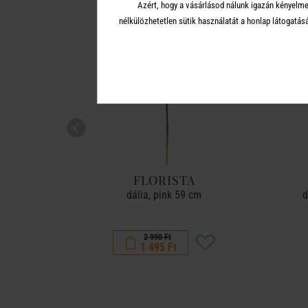
Azért, hogy a vásárlásod nálunk igazán kényelme
-50%
-50%
nélkülözhetetlen sütik használatát a honlap látoga
FLORISTA
gypiros
dália, pink 59 cm
d
2 990 Ft
1 495 Ft