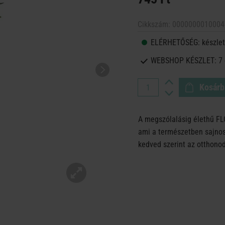
Cikkszám:
0000000010004
ELÉRHETŐSÉG:
készlet
WEBSHOP KÉSZLET:
7
Kosárb
A megszólalásig élethű FL
ami a természetben sajnos 
kedved szerint az otthono