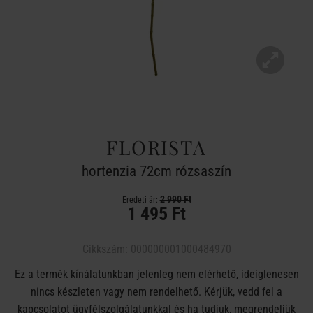
FLORISTA
hortenzia 72cm rózsaszín
2 990 Ft
Eredeti ár:
1 495 Ft
Cikkszám:
000000001000484970
Ez a termék kínálatunkban jelenleg nem elérhető, ideiglenesen
nincs készleten vagy nem rendelhető. Kérjük, vedd fel a
kapcsolatot ügyfélszolgálatunkkal és ha tudjuk, megrendeljük