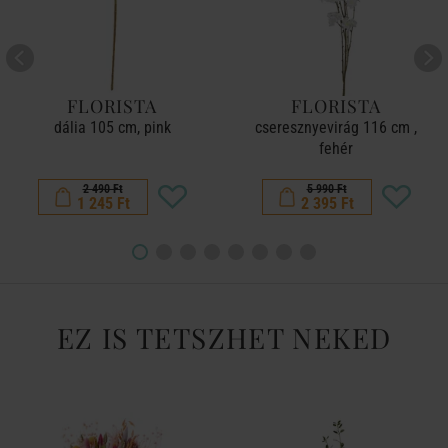
FLORISTA
FLORISTA
dália 105 cm, pink
cseresznyevirág 116 cm ,
fehér
2 490 Ft
5 990 Ft
1 245 Ft
2 395 Ft
EZ IS TETSZHET NEKED