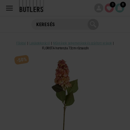
0
0
Főoldal
Lakásdekoráció
Művirágok, selyemvirágok és szárított virágok
FLORISTA hortenzia 72cm rózsaszín
-50%