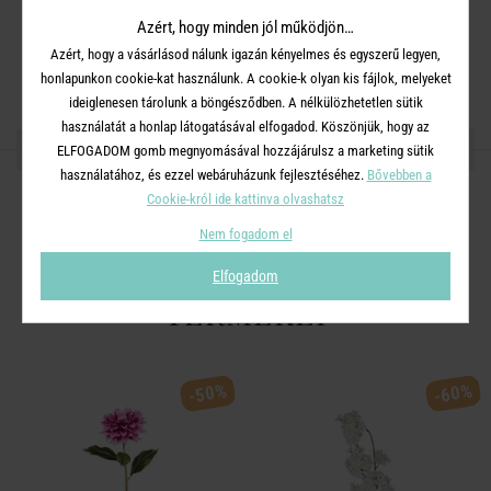
Méret
: Magasság: 72 cm Szélesség: 24 cm Mélység: 12 cm
Azért, hogy minden jól működjön…
Azért, hogy a vásárlásod nálunk igazán kényelmes és egyszerű legyen,
honlapunkon cookie-kat használunk. A cookie-k olyan kis fájlok, melyeket
ideiglenesen tárolunk a böngésződben. A nélkülözhetetlen sütik
használatát a honlap látogatásával elfogadod. Köszönjük, hogy az
OSZD MEG MÁSOKKAL!
ELFOGADOM gomb megnyomásával hozzájárulsz a marketing sütik
használatához, és ezzel webáruházunk fejlesztéséhez.
Bővebben a
Cookie-król ide kattinva olvashatsz
Nem fogadom el
A TERMÉKCSALÁD TOVÁBBI
Elfogadom
TERMÉKEI
-50%
-60%