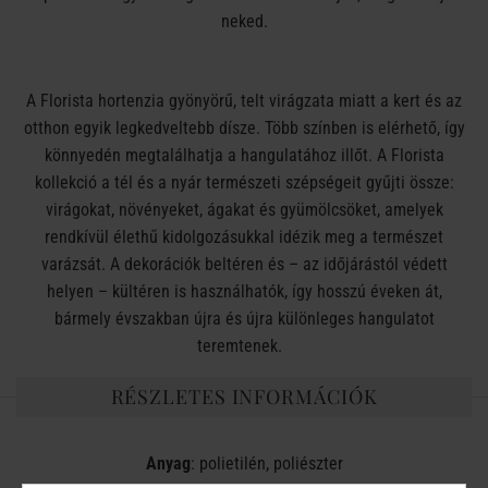
neked.
A Florista hortenzia gyönyörű, telt virágzata miatt a kert és az
otthon egyik legkedveltebb dísze. Több színben is elérhető, így
könnyedén megtalálhatja a hangulatához illőt. A Florista
kollekció a tél és a nyár természeti szépségeit gyűjti össze:
virágokat, növényeket, ágakat és gyümölcsöket, amelyek
rendkívül élethű kidolgozásukkal idézik meg a természet
varázsát. A dekorációk beltéren és – az időjárástól védett
helyen – kültéren is használhatók, így hosszú éveken át,
bármely évszakban újra és újra különleges hangulatot
teremtenek.
RÉSZLETES INFORMÁCIÓK
Anyag
: polietilén, poliészter