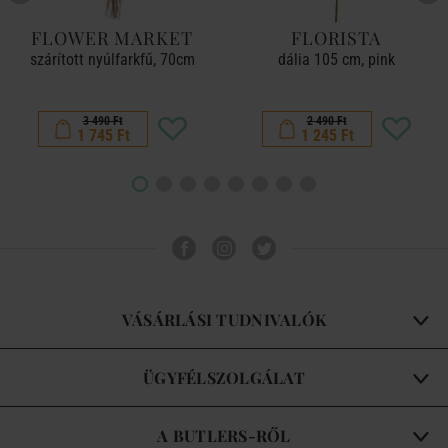
FLOWER MARKET
FLORISTA
szárított nyúlfarkfű, 70cm
dália 105 cm, pink
3 490 Ft
2 490 Ft
1 745 Ft
1 245 Ft
VÁSÁRLÁSI TUDNIVALÓK
ÜGYFÉLSZOLGÁLAT
A BUTLERS-RŐL