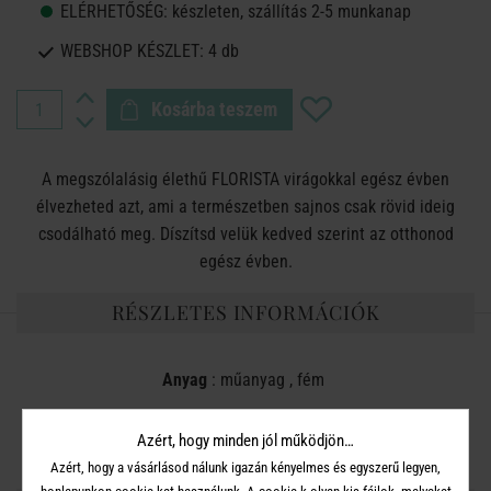
ELÉRHETŐSÉG:
készleten, szállítás 2-5 munkanap
WEBSHOP KÉSZLET:
4 db
Kosárba teszem
A megszólalásig élethű FLORISTA virágokkal egész évben
élvezheted azt, ami a természetben sajnos csak rövid ideig
csodálható meg. Díszítsd velük kedved szerint az otthonod
egész évben.
RÉSZLETES INFORMÁCIÓK
Anyag
: műanyag , fém
Méret
: magasság 72 cm
Azért, hogy minden jól működjön…
Azért, hogy a vásárlásod nálunk igazán kényelmes és egyszerű legyen,