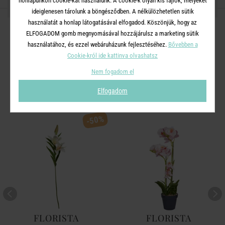
honlapunkon cookie-kat használunk. A cookie-k olyan kis fájlok, melyeket
OSZD MEG MÁSOKKAL!
ideiglenesen tárolunk a böngésződben. A nélkülözhetetlen sütik
használatát a honlap látogatásával elfogadod. Köszönjük, hogy az
ELFOGADOM gomb megnyomásával hozzájárulsz a marketing sütik
használatához, és ezzel webáruházunk fejlesztéséhez.
Bővebben a
Cookie-król ide kattinva olvashatsz
A TERMÉKCSALÁD TOVÁBBI
Nem fogadom el
TERMÉKEI
Elfogadom
-50%
FLORISTA
FLORISTA