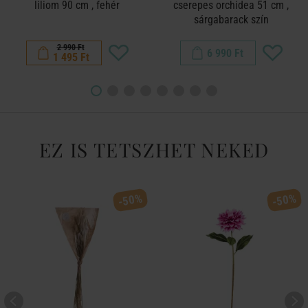
liliom 90 cm , fehér
cserepes orchidea 51 cm ,
sárgabarack szín
2 990 Ft
6 990 Ft
1 495 Ft
EZ IS TETSZHET NEKED
-50%
-50%