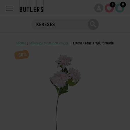
0
0
Főoldal
Művirágok és szárított virágok
FLORISTA dália 3 fejű , rózsaszín
-50%