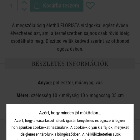
Kosárba teszem
A megszólalásig élethű FLORISTA virágokkal egész évben
élvezheted azt, ami a természetben sajnos csak rövid ideig
csodálható meg. Díszítsd velük kedved szerint az otthonod
egész évben.
RÉSZLETES INFORMÁCIÓK
Anyag:
poliészter, műanyag, vas
Méret:
szélesség 10 x mélység 10 x magasság 35 cm
Azért, hogy minden jól működjön…
OSZD MEG MÁSOKKAL!
Azért, hogy a vásárlásod nálunk igazán kényelmes és egyszerű legyen,
honlapunkon cookie-kat használunk. A cookie-k olyan kis fájlok, melyeket
ideiglenesen tárolunk a böngésződben. A nélkülözhetetlen sütik