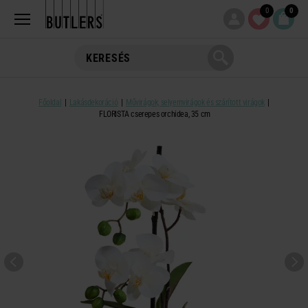
0
0
Főoldal
Lakásdekoráció
Művirágok, selyemvirágok és szárított virágok
FLORISTA cserepes orchidea, 35 cm