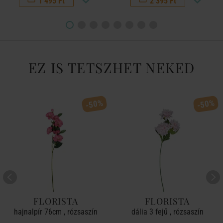
1 495 Ft
2 395 Ft
EZ IS TETSZHET NEKED
-50%
-50%
FLORISTA
FLORISTA
hajnalpír 76cm , rózsaszín
dália 3 fejű , rózsaszín