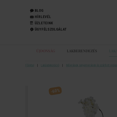
BLOG
HÍRLEVÉL
ÜZLETEINK
ÜGYFÉLSZOLGÁLAT
ÚJDONSÁG
LAKBERENDEZÉS
LAK
Főoldal
Lakásdekoráció
Művirágok, selyemvirágok és szárított virág
-60%