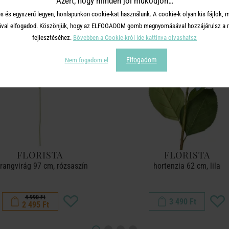
Azért, hogy minden jól működjön…
s és egyszerű legyen, honlapunkon cookie-kat használunk. A cookie-k olyan kis fájlok, 
-50%
tásával elfogadod. Köszönjük, hogy az ELFOGADOM gomb megnyomásával hozzájárulsz a m
fejlesztéséhez.
Bővebben a Cookie-król ide kattinva olvashatsz
Elfogadom
Nem fogadom el
FLORISTA
FLORISTA
rangvirág 97 cm, rózsaszín
hortenzia 62 cm, lila
4 990 Ft
3 490 Ft
2 495 Ft