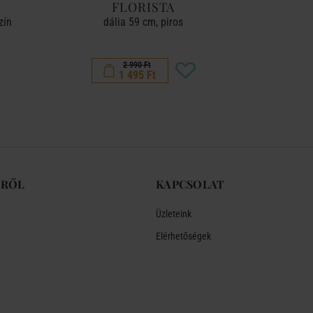
FLORISTA
FL
zín
dália 59 cm, piros
szárít
2 990 Ft
1 495 Ft
-RŐL
KAPCSOLAT
Üzleteink
Elérhetőségek