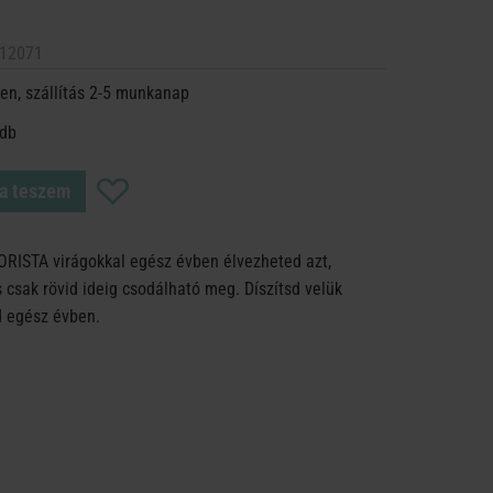
12071
en, szállítás 2-5 munkanap
 db
a teszem
ORISTA virágokkal egész évben élvezheted azt,
csak rövid ideig csodálható meg. Díszítsd velük
d egész évben.