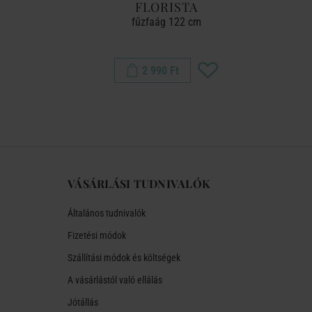
FLORISTA
asztható
fűzfaág 122 cm
m
2 990 Ft
VÁSÁRLÁSI TUDNIVALÓK
Általános tudnivalók
Fizetési módok
Szállítási módok és költségek
A vásárlástól való ellálás
Jótállás