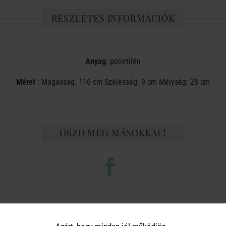
RÉSZLETES INFORMÁCIÓK
Anyag
: polietilén
Méret
: Magasság: 116 cm Szélesség: 9 cm Mélység: 28 cm
OSZD MEG MÁSOKKAL!
TERMÉKCSALÁD TOVÁBBI TERMÉ