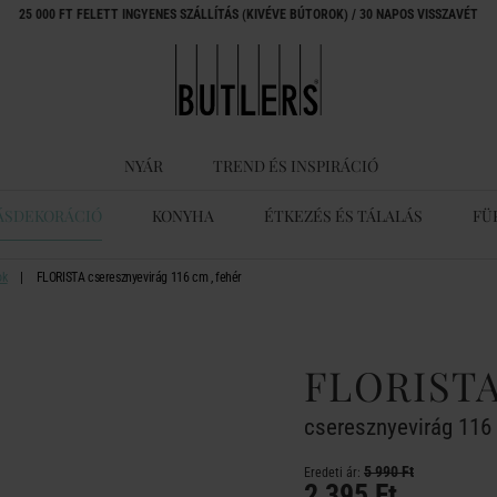
25 000 FT FELETT INGYENES SZÁLLÍTÁS (KIVÉVE BÚTOROK) / 30 NAPOS VISSZAVÉT
NYÁR
TREND ÉS INSPIRÁCIÓ
ÁSDEKORÁCIÓ
KONYHA
ÉTKEZÉS ÉS TÁLALÁS
FÜ
ok
FLORISTA cseresznyevirág 116 cm , fehér
FLORIST
cseresznyevirág 116 
5 990 Ft
Eredeti ár:
2 395 Ft