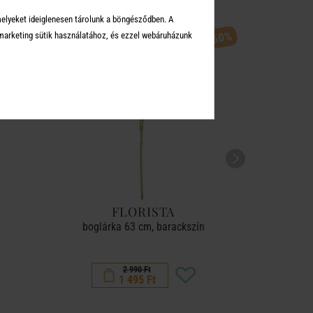
melyeket ideiglenesen tárolunk a böngésződben. A
-50%
arketing sütik használatához, és ezzel webáruházunk
FLORISTA
boglárka 63 cm, barackszín
lili
2 990 Ft
1 495 Ft