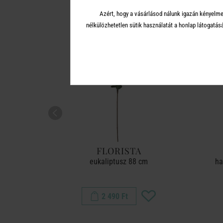
Azért, hogy a vásárlásod nálunk igazán kényelme
-50%
nélkülözhetetlen sütik használatát a honlap látoga
FLORISTA
ncssárga
eukaliptusz 88 cm
ha
2 490 Ft