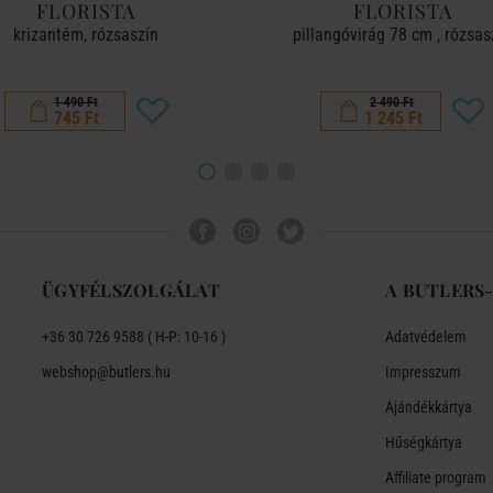
FLORISTA
FLORISTA
krizantém, rózsaszín
pillangóvirág 78 cm , rózsas
1 490 Ft
2 490 Ft
745 Ft
1 245 Ft
ÜGYFÉLSZOLGÁLAT
A BUTLERS
+36 30 726 9588 ( H-P: 10-16 )
Adatvédelem
webshop@butlers.hu
Impresszum
Ajándékkártya
Hűségkártya
Affiliate program