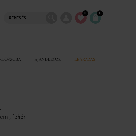
0
0
RDŐSZOBA
AJÁNDÉKOZZ
LEÁRAZÁS
A
cm , fehér