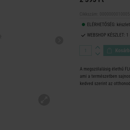
Cikkszám:
0000000010005
ELÉRHETŐSÉG:
készlet
WEBSHOP KÉSZLET:
1
Kosárb
A megszólalásig élethű FL
ami a természetben sajnos 
kedved szerint az otthono