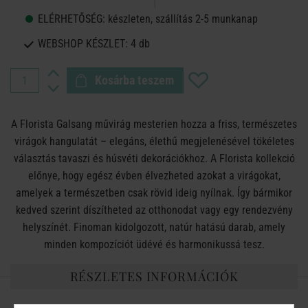
ELÉRHETŐSÉG:
készleten, szállítás 2-5 munkanap
WEBSHOP KÉSZLET:
4 db
Kosárba teszem
A Florista Galsang művirág mesterien hozza a friss, természetes
virágok hangulatát – elegáns, élethű megjelenésével tökéletes
választás tavaszi és húsvéti dekorációkhoz. A Florista kollekció
előnye, hogy egész évben élvezheted azokat a virágokat,
amelyek a természetben csak rövid ideig nyílnak. Így bármikor
kedved szerint díszítheted az otthonodat vagy egy rendezvény
helyszínét. Finoman kidolgozott, natúr hatású darab, amely
minden kompozíciót üdévé és harmonikussá tesz.
RÉSZLETES INFORMÁCIÓK