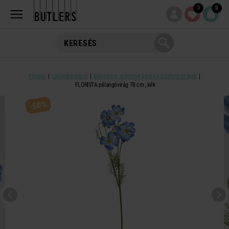
0
0
Főoldal
Lakásdekoráció
Művirágok, selyemvirágok és szárított virágok
FLORISTA pillangóvirág 78 cm , kék
-50%