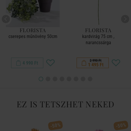
FLORISTA
FLORISTA
cserepes műnövény 50cm
kardvirág 75 cm ,
narancssárga
2 990 Ft
4 990 Ft
1 495 Ft
EZ IS TETSZHET NEKED
-50%
-50%