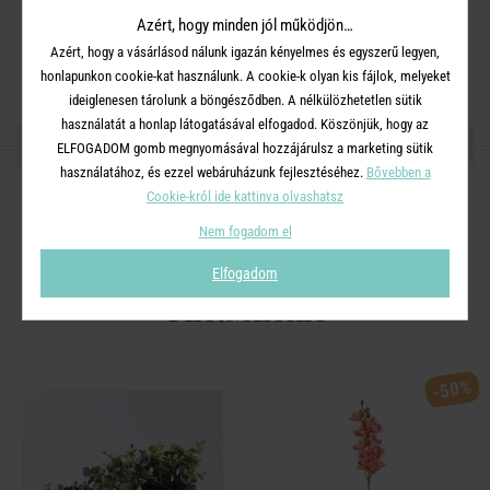
Anyag
: műanyag , fém
Azért, hogy minden jól működjön…
Azért, hogy a vásárlásod nálunk igazán kényelmes és egyszerű legyen,
Méret
: Magasság: 78 cm Szélesség: 10 cm Mélység: 20 cm
honlapunkon cookie-kat használunk. A cookie-k olyan kis fájlok, melyeket
ideiglenesen tárolunk a böngésződben. A nélkülözhetetlen sütik
használatát a honlap látogatásával elfogadod. Köszönjük, hogy az
OSZD MEG MÁSOKKAL!
ELFOGADOM gomb megnyomásával hozzájárulsz a marketing sütik
használatához, és ezzel webáruházunk fejlesztéséhez.
Bővebben a
Cookie-król ide kattinva olvashatsz
Nem fogadom el
A TERMÉKCSALÁD TOVÁBBI
Elfogadom
TERMÉKEI
-50%