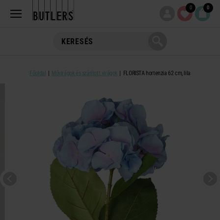
0
0
Főoldal
Művirágok és szárított virágok
FLORISTA hortenzia 62 cm, lila