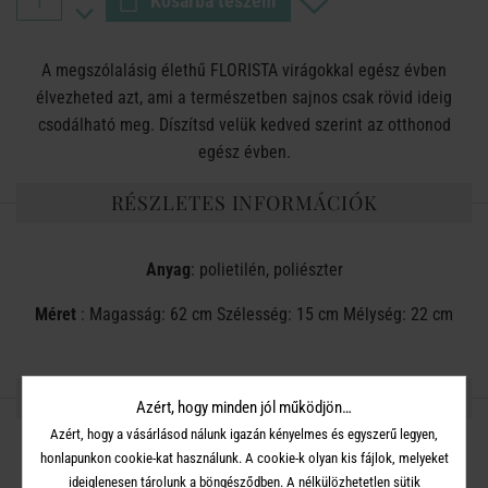
Kosárba teszem
A megszólalásig élethű FLORISTA virágokkal egész évben
élvezheted azt, ami a természetben sajnos csak rövid ideig
csodálható meg. Díszítsd velük kedved szerint az otthonod
egész évben.
RÉSZLETES INFORMÁCIÓK
Anyag
: polietilén, poliészter
Méret
: Magasság: 62 cm Szélesség: 15 cm Mélység: 22 cm
OSZD MEG MÁSOKKAL!
Azért, hogy minden jól működjön…
Azért, hogy a vásárlásod nálunk igazán kényelmes és egyszerű legyen,
honlapunkon cookie-kat használunk. A cookie-k olyan kis fájlok, melyeket
ideiglenesen tárolunk a böngésződben. A nélkülözhetetlen sütik