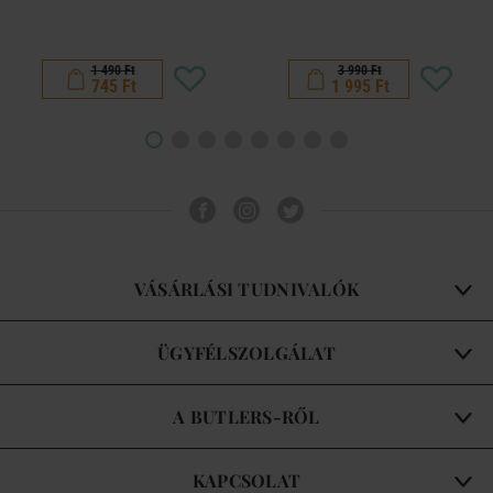
1 490 Ft
3 990 Ft
745 Ft
1 995 Ft
VÁSÁRLÁSI TUDNIVALÓK
ÜGYFÉLSZOLGÁLAT
A BUTLERS-RŐL
KAPCSOLAT