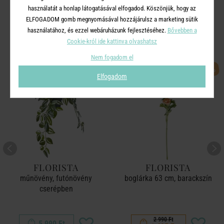
használatát a honlap látogatásával elfogadod. Köszönjük, hogy az
A TERMÉKCSALÁD TOVÁBBI
ELFOGADOM gomb megnyomásával hozzájárulsz a marketing sütik
TERMÉKEI
használatához, és ezzel webáruházunk fejlesztéséhez.
Bővebben a
Cookie-król ide kattinva olvashatsz
Nem fogadom el
-50%
Elfogadom
FLORISTA
FLORISTA
műnövény, futónövény
boglárka 63 cm, barackszín
cserépben
2 990 Ft
5 990 Ft