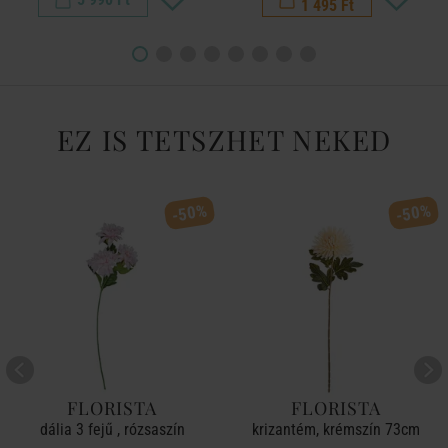
1 495 Ft
EZ IS TETSZHET NEKED
-50%
-50%
FLORISTA
FLORISTA
dália 3 fejű , rózsaszín
krizantém, krémszín 73cm