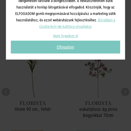
ideiglenesen tárolunk a böngésződben. A nélkülözhetetlen sütik
használatát a honlap látogatásával elfogadod. Köszönjük, hogy az
A TERMÉKCSALÁD TOVÁBBI
ELFOGADOM gomb megnyomásával hozzájárulsz a marketing sütik
használatához, és ezzel webáruházunk fejlesztéséhez.
Bővebben a
TERMÉKEI
Cookie-król ide kattinva olvashatsz
Nem fogadom el
-50%
Elfogadom
FLORISTA
FLORISTA
liliom 90 cm , fehér
eukaliptusz ág piros
bogyókkal 70cm