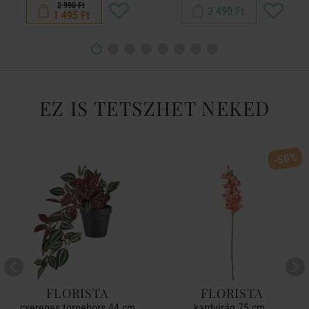
2 990 Ft
3 490 Ft
1 495 Ft
EZ IS TETSZHET NEKED
-50%
FLORISTA
FLORISTA
cserepes törpebors 44 cm
kardvirág 75 cm ,