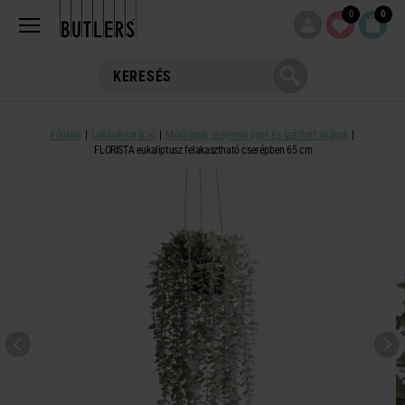
0
0
Főoldal
Lakásdekoráció
Művirágok, selyemvirágok és szárított virágok
FLORISTA eukaliptusz felakasztható cserépben 65 cm