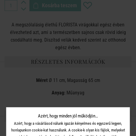
Kosárba teszem
A megszólalásig élethű FLORISTA virágokkal egész évben
élvezheted azt, ami a természetben sajnos csak rövid ideig
csodálható meg. Díszítsd velük kedved szerint az otthonod
egész évben.
RÉSZLETES INFORMÁCIÓK
Méret
Ø 11 cm, Magasság 65 cm
Anyag:
Műanyag
OSZD MEG MÁSOKKAL!
Azért, hogy minden jól működjön…
Azért, hogy a vásárlásod nálunk igazán kényelmes és egyszerű legyen,
honlapunkon cookie-kat használunk. A cookie-k olyan kis fájlok, melyeket