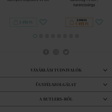
narancssárga
2 990 Ft
3 490 Ft
1 495 Ft
VÁSÁRLÁSI TUDNIVALÓK
ÜGYFÉLSZOLGÁLAT
A BUTLERS-RŐL