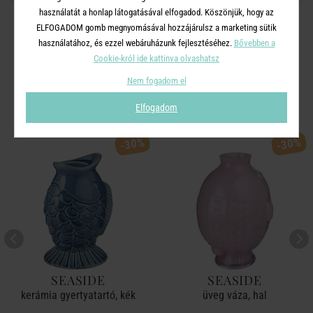
használatát a honlap látogatásával elfogadod. Köszönjük, hogy az
ELFOGADOM gomb megnyomásával hozzájárulsz a marketing sütik
használatához, és ezzel webáruházunk fejlesztéséhez.
Bővebben a
Cookie-król ide kattinva olvashatsz
A TERMÉKCSALÁD TOVÁBBI
Nem fogadom el
TERMÉKEI
Elfogadom
-30%
-30%
SEASIDE
SEASIDE
kerámia gyertyatartó, kék
üveg váza, hal