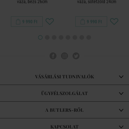
váza, bézs 26cm
váza, sötétzöld 24cm
9 990 Ft
9 990 Ft
VÁSÁRLÁSI TUDNIVALÓK
ÜGYFÉLSZOLGÁLAT
A BUTLERS-RŐL
KAPCSOLAT