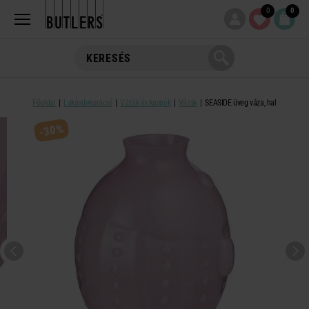
0
0
Főoldal
Lakásdekoráció
Vázák és kaspók
Vázák
SEASIDE üveg váza, hal
-30%