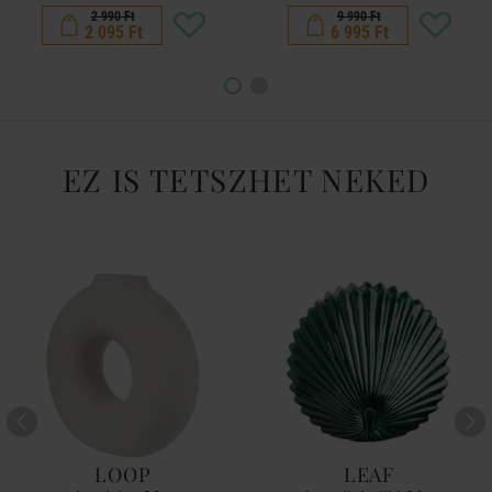
2 990 Ft
9 990 Ft
2 095 Ft
6 995 Ft
EZ IS TETSZHET NEKED
LOOP
LEAF