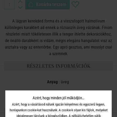
Kosárba teszem
A lágyan kerekded forma és a visszafogott halmotívum
különleges karaktert ad ennek a rózsaszín üveg vázának. Finom
részletei miatt tökéletesen illik a tenger ihlette dekorációkhoz,
de önálló darabként is vidám, mégis elegáns hangulatot visz az
asztalra vagy az enteriőrbe. Egy apró gesztus, ami mosolyt csal
a szemnek.
RÉSZLETES INFORMÁCIÓK
Anyag
: üveg
Méret
: magasság 25 cm , szélesség 16 cm
Azért, hogy minden jól működjön…
Azért, hogy a vásárlásod nálunk igazán kényelmes és egyszerű legyen,
honlapunkon cookie-kat használunk. A cookie-k olyan kis fájlok, melyeket
OSZD MEG MÁSOKKAL!
ideiglenesen tárolunk a böngésződben. A nélkülözhetetlen sütik