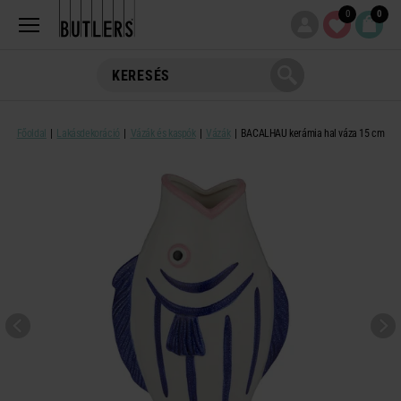
0
0
Főoldal
Lakásdekoráció
Vázák és kaspók
Vázák
BACALHAU kerámia hal váza 15 cm