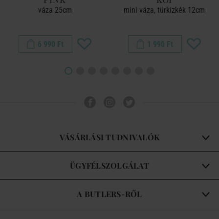
váza 25cm
mini váza, türkizkék 12cm
6 990 Ft
1 990 Ft
VÁSÁRLÁSI TUDNIVALÓK
ÜGYFÉLSZOLGÁLAT
A BUTLERS-RŐL