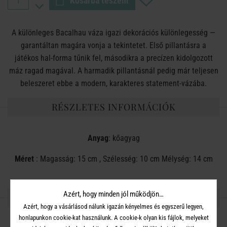
Kosárba teszem
A különleges Bacalhau váza igazi dekorációs különlegesség —
garantáltan magára vonja a tekintetet. Első pillantásra a
játékos hal‑forma tűnik fel, másodikra a precízen kidolgozott
máz ragad magával. A harmadik pillantásnál pedig már teljesen
beleszeret ebbe a modern, karakteres statement‑vázába.
RÉSZLETES INFORMÁCIÓK
Anyag
: kőagyag
Méret
: Magasság: 15 cm , Szélesség: 10 cm Mélység: 14 cm
Azért, hogy minden jól működjön…
OSZD MEG MÁSOKKAL!
Azért, hogy a vásárlásod nálunk igazán kényelmes és egyszerű legyen,
honlapunkon cookie-kat használunk. A cookie-k olyan kis fájlok, melyeket