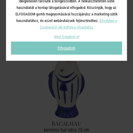
ideiglenesen tárolunk a böngésződben. A nélkülözhetetlen sütik
használatát a honlap látogatásával elfogadod. Köszönjük, hogy az
ELFOGADOM gomb megnyomásával hozzájárulsz a marketing sütik
A TERMÉKCSALÁD TOVÁBBI
használatához, és ezzel webáruházunk fejlesztéséhez.
Bővebben a
TERMÉKEI
Cookie-król ide kattinva olvashatsz
Nem fogadom el
Elfogadom
BACALHAU
kerámia hal váza 15 cm