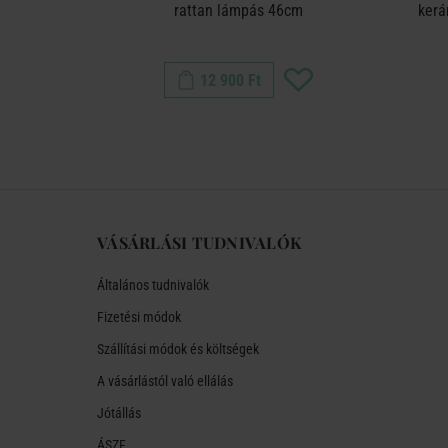
5 cm
rattan lámpás 46cm
kerá
12 900 Ft
VÁSÁRLÁSI TUDNIVALÓK
Általános tudnivalók
Fizetési módok
Szállítási módok és költségek
A vásárlástól való ellálás
Jótállás
ÁSZF