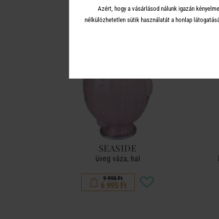
Azért, hogy a vásárlásod nálunk igazán kényelme
nélkülözhetetlen sütik használatát a honlap látoga
-30%
SEASIDE
üveg váza, hal
9 990 Ft
6 995 Ft