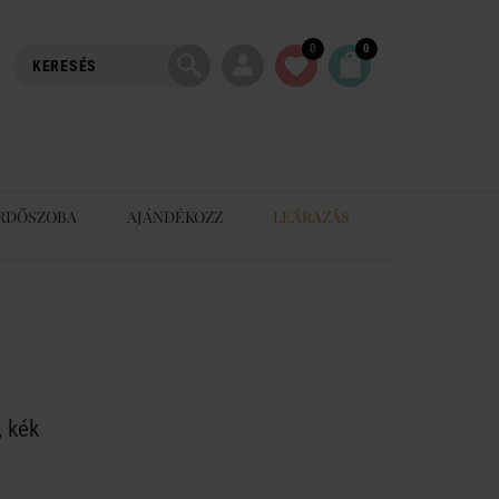
0
0
RDŐSZOBA
AJÁNDÉKOZZ
LEÁRAZÁS
, kék