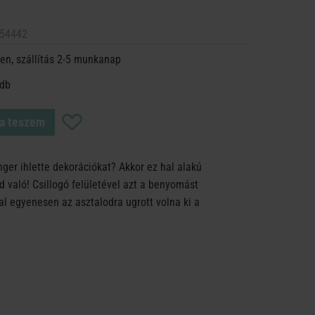
54442
en, szállítás 2-5 munkanap
 db
a teszem
nger ihlette dekorációkat? Akkor ez hal alakú
 való! Csillogó felületével azt a benyomást
al egyenesen az asztalodra ugrott volna ki a