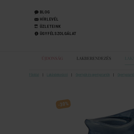
BLOG
HÍRLEVÉL
ÜZLETEINK
ÜGYFÉLSZOLGÁLAT
ÚJDONSÁG
LAKBERENDEZÉS
LAK
Főoldal
Lakásdekoráció
Gyertyák és gyertyatartók
Gyertyatart
-30%