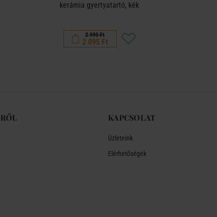
kerámia gyertyatartó, kék
ker
2 990 Ft
2 095 Ft
-RŐL
KAPCSOLAT
Üzleteink
Elérhetőségek