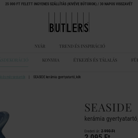
25 000 FT FELETT INGYENES SZÁLLÍTÁS (KIVÉVE BÚTOROK) / 30 NAPOS VISSZAVÉT
NYÁR
TREND ÉS INSPIRÁCIÓ
ÁSDEKORÁCIÓ
KONYHA
ÉTKEZÉS ÉS TÁLALÁS
FÜ
ók és mécsestartók
SEASIDE kerámia gyertyatartó, kék
SEASIDE
kerámia gyertyatartó
2 990 Ft
Eredeti ár:
2 095 Ft