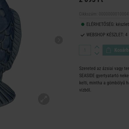
Cikkszám:
0000000010004
ELÉRHETŐSÉG:
készlet
WEBSHOP KÉSZLET:
4
Kosárb
Szereted az ázsiai vagy te
SEASIDE gyertyatartó neked
kelti, mintha a gömbölyű h
vízből.