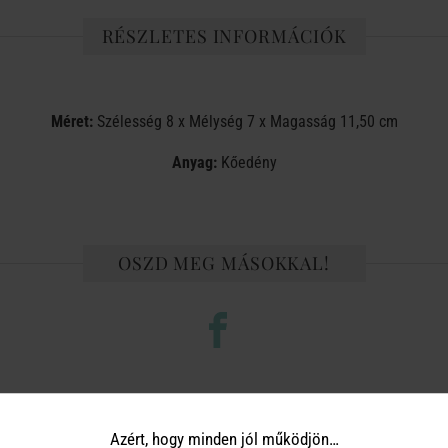
RÉSZLETES INFORMÁCIÓK
Méret:
Szélesség 8 x Mélység 7 x Magasság 11,50 cm
Anyag:
Kőedény
OSZD MEG MÁSOKKAL!
TERMÉKCSALÁD TOVÁBBI TERMÉ
Azért, hogy minden jól működjön…