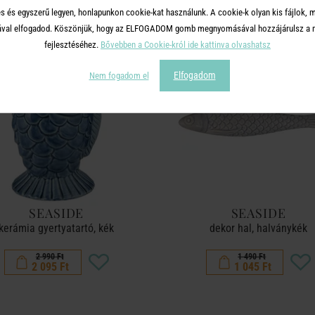
s és egyszerű legyen, honlapunkon cookie-kat használunk. A cookie-k olyan kis fájlok, 
tásával elfogadod. Köszönjük, hogy az ELFOGADOM gomb megnyomásával hozzájárulsz a m
-30%
fejlesztéséhez.
Bővebben a Cookie-król ide kattinva olvashatsz
Elfogadom
Nem fogadom el
SEASIDE
SEASIDE
kerámia gyertyatartó, kék
dekor hal, halványkék
2 990 Ft
1 490 Ft
2 095 Ft
1 045 Ft