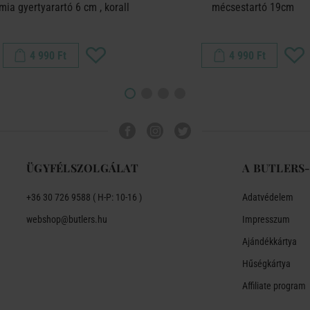
mia gyertyarartó 6 cm , korall
mécsestartó 19cm
4 990 Ft
4 990 Ft
ÜGYFÉLSZOLGÁLAT
A BUTLERS
+36 30 726 9588 ( H-P: 10-16 )
Adatvédelem
webshop@butlers.hu
Impresszum
Ajándékkártya
Hűségkártya
Affiliate program