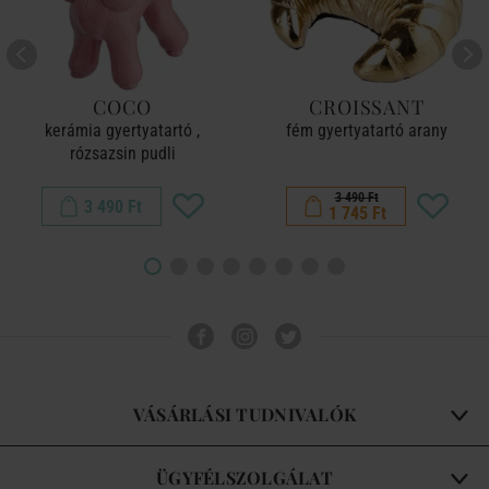
COCO
CROISSANT
kerámia gyertyatartó ,
fém gyertyatartó arany
rózsazsin pudli
3 490 Ft
3 490 Ft
1 745 Ft
VÁSÁRLÁSI TUDNIVALÓK
ÜGYFÉLSZOLGÁLAT