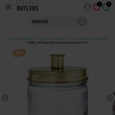
0
0
Főoldal
Lakásdekoráció
Gyertyák és gyertyatartók
Gyertyatartók és mécsestartók
CANDLE JAR üveg tároló gyertyatartóval, arany 15cm
-50%