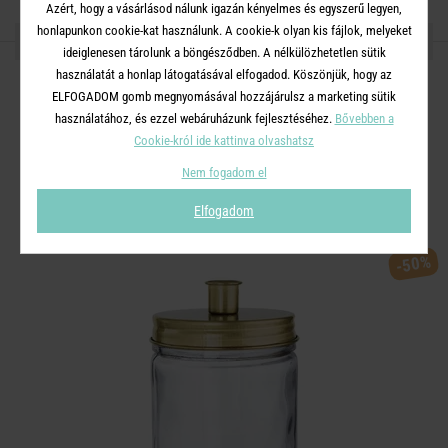
Azért, hogy a vásárlásod nálunk igazán kényelmes és egyszerű legyen,
honlapunkon cookie-kat használunk. A cookie-k olyan kis fájlok, melyeket
OSZD MEG MÁSOKKAL!
ideiglenesen tárolunk a böngésződben. A nélkülözhetetlen sütik
használatát a honlap látogatásával elfogadod. Köszönjük, hogy az
ELFOGADOM gomb megnyomásával hozzájárulsz a marketing sütik
használatához, és ezzel webáruházunk fejlesztéséhez.
Bővebben a
Cookie-król ide kattinva olvashatsz
A TERMÉKCSALÁD TOVÁBBI
Nem fogadom el
TERMÉKEI
Elfogadom
-50%