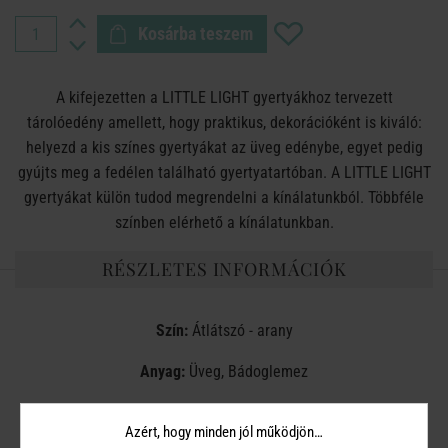
Kosárba teszem
A kifejezetten a LITTLE LIGHT gyertyákhoz tervezett
tárolóedény amellett, hogy praktikus, dekorációként is kiváló:
helyezd a kis színes gyertyákat az üveg edénybe, egyet pedig
gyújts meg a fedélen található gyertyatartóban. A LITTLE LIGHT
gyertyákat külön tudod megrendelni a kínálatunkból. Többféle
színben elérhető a kínálatunkban.
RÉSZLETES INFORMÁCIÓK
Szín:
Átlátszó - arany
Anyag:
Üveg, Bádoglemez
Méret:
Ø 11 cm, Magasság 15 cm
Azért, hogy minden jól működjön…