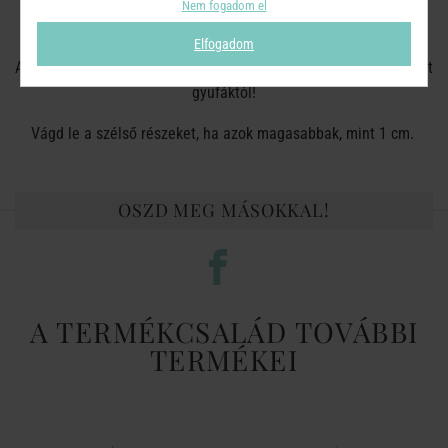
Mindig koppantót használj a gyertya eloltásához! Ne fújd el a
Nem fogadom el
lángot.
Elfogadom
A gyertyaviaszt tartsd tisztán a szennyeződésektől és a használt
gyufáktól!
Vágd le a szélső részeket, ha azok magasabbak, mint 1 cm.
OSZD MEG MÁSOKKAL!
A TERMÉKCSALÁD TOVÁBBI
TERMÉKEI