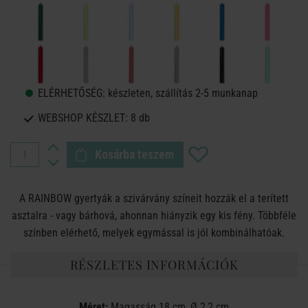
ELÉRHETŐSÉG:
készleten, szállítás 2-5 munkanap
WEBSHOP KÉSZLET:
8 db
Kosárba teszem
A RAINBOW gyertyák a szivárvány színeit hozzák el a terített
asztalra - vagy bárhová, ahonnan hiányzik egy kis fény. Többféle
színben elérhető, melyek egymással is jól kombinálhatóak.
RÉSZLETES INFORMÁCIÓK
Méret:
Magasság 18 cm, Ø 2,2 cm