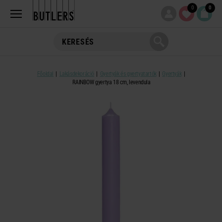
0
0
Főoldal
Lakásdekoráció
Gyertyák és gyertyatartók
Gyertyák
RAINBOW gyertya 18 cm, levendula