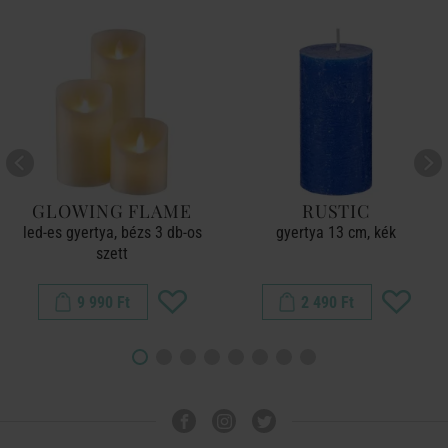
GLOWING FLAME
RUSTIC
led-es gyertya, bézs 3 db-os
gyertya 13 cm, kék
szett
9 990 Ft
2 490 Ft