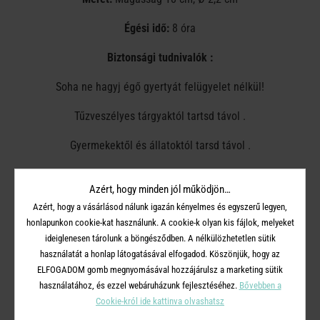
Égési idő:
8 óra
Biztonsági tudnivalók :
Soha ne hagyj égő gyertyát felügyelet nélkül!
Tűzveszélyes tárgyaktól tartsd távol .
Gyermekektől és állatoktól tarsd távol .
Mindig hőálló gyertyatartót használj!
Azért, hogy minden jól működjön…
A gyertyák legalább 7 cm-re legyenek egymástól.
Azért, hogy a vásárlásod nálunk igazán kényelmes és egyszerű legyen,
honlapunkon cookie-kat használunk. A cookie-k olyan kis fájlok, melyeket
Ne gyújtsd meg huzatban.
ideiglenesen tárolunk a böngésződben. A nélkülözhetetlen sütik
használatát a honlap látogatásával elfogadod. Köszönjük, hogy az
Ne tedd közvetlenül hőforrás közelébe.
ELFOGADOM gomb megnyomásával hozzájárulsz a marketing sütik
használatához, és ezzel webáruházunk fejlesztéséhez.
Bővebben a
A kanócot vágd vissza 1 cm-esre.
Cookie-król ide kattinva olvashatsz