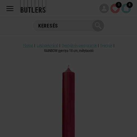
0
0
Főoldal
Lakásdekoráció
Gyertyák és gyertyatartók
Gyertyák
RAINBOW gyertya 18 cm, mélybordó