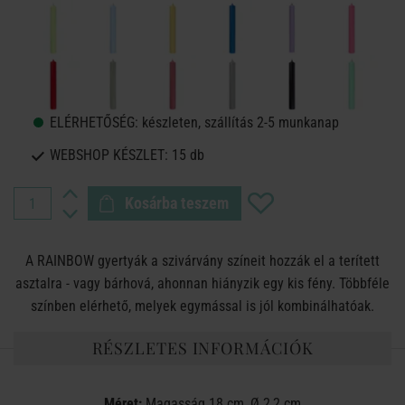
ELÉRHETŐSÉG:
készleten, szállítás 2-5 munkanap
WEBSHOP KÉSZLET:
15 db
Kosárba teszem
A RAINBOW gyertyák a szivárvány színeit hozzák el a terített
asztalra - vagy bárhová, ahonnan hiányzik egy kis fény. Többféle
színben elérhető, melyek egymással is jól kombinálhatóak.
RÉSZLETES INFORMÁCIÓK
Méret:
Magasság 18 cm, Ø 2,2 cm