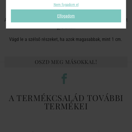
Mindig koppantót használj a gyertya eloltásához! Ne fújd el a
Nem fogadom el
lángot.
Elfogadom
A gyertyaviaszt tartsd tisztán a szennyeződésektől és a használt
gyufáktól!
Vágd le a szélső részeket, ha azok magasabbak, mint 1 cm.
OSZD MEG MÁSOKKAL!
A TERMÉKCSALÁD TOVÁBBI
TERMÉKEI