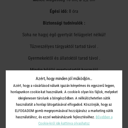
Égési idő:
8 óra
Biztonsági tudnivalók :
Soha ne hagyj égő gyertyát felügyelet nélkül!
Tűzveszélyes tárgyaktól tartsd távol .
Gyermekektől és állatoktól tarsd távol .
Mindig hőálló gyertyatartót használj!
Azért, hogy minden jól működjön…
A gyertyák legalább 7 cm-re legyenek egymástól.
Azért, hogy a vásárlásod nálunk igazán kényelmes és egyszerű legyen,
honlapunkon cookie-kat használunk. A cookie-k olyan kis fájlok, melyeket
Ne gyújtsd meg huzatban.
ideiglenesen tárolunk a böngésződben. A nélkülözhetetlen sütik
használatát a honlap látogatásával elfogadod. Köszönjük, hogy az
Ne tedd közvetlenül hőforrás közelébe.
ELFOGADOM gomb megnyomásával hozzájárulsz a marketing sütik
A kanócot vágd vissza 1 cm-esre.
használatához, és ezzel webáruházunk fejlesztéséhez.
Bővebben a
Cookie-król ide kattinva olvashatsz