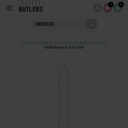
0
0
Főoldal
Lakásdekoráció
Gyertyák és gyertyatartók
Gyertyák
RAINBOW gyertya 18 cm, fehér