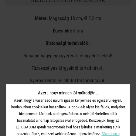
Méret:
Magasság 18 cm, Ø 2,2 cm
Égési idő:
8 óra
Biztonsági tudnivalók :
Soha ne hagyj égő gyertyát felügyelet nélkül!
Tűzveszélyes tárgyaktól tartsd távol .
Gyermekektől és állatoktól tarsd távol .
Mindig hőálló gyertyatartót használj!
Azért, hogy minden jól működjön…
Azért, hogy a vásárlásod nálunk igazán kényelmes és egyszerű legyen,
A gyertyák legalább 7 cm-re legyenek egymástól.
honlapunkon cookie-kat használunk. A cookie-k olyan kis fájlok, melyeket
ideiglenesen tárolunk a böngésződben. A nélkülözhetetlen sütik
Ne gyújtsd meg huzatban.
használatát a honlap látogatásával elfogadod. Köszönjük, hogy az
ELFOGADOM gomb megnyomásával hozzájárulsz a marketing sütik
Ne tedd közvetlenül hőforrás közelébe.
használatához, és ezzel webáruházunk fejlesztéséhez.
Bővebben a