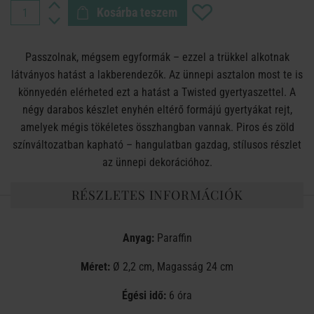
Kosárba teszem
Passzolnak, mégsem egyformák – ezzel a trükkel alkotnak
látványos hatást a lakberendezők. Az ünnepi asztalon most te is
könnyedén elérheted ezt a hatást a Twisted gyertyaszettel. A
négy darabos készlet enyhén eltérő formájú gyertyákat rejt,
amelyek mégis tökéletes összhangban vannak. Piros és zöld
színváltozatban kapható – hangulatban gazdag, stílusos részlet
az ünnepi dekorációhoz.
RÉSZLETES INFORMÁCIÓK
Anyag:
Paraffin
Méret:
Ø 2,2 cm, Magasság 24 cm
Égési idő:
6 óra