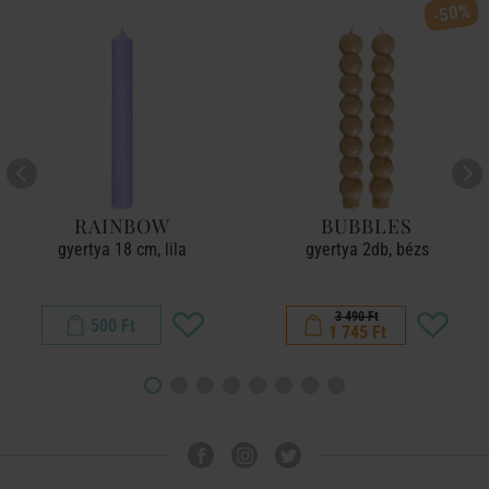
-50%
RAINBOW
BUBBLES
gyertya 18 cm, lila
gyertya 2db, bézs
3 490 Ft
500 Ft
1 745 Ft