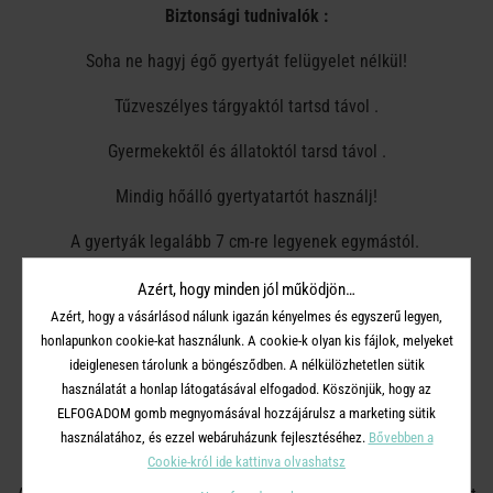
Biztonsági tudnivalók :
Soha ne hagyj égő gyertyát felügyelet nélkül!
Tűzveszélyes tárgyaktól tartsd távol .
Gyermekektől és állatoktól tarsd távol .
Mindig hőálló gyertyatartót használj!
A gyertyák legalább 7 cm-re legyenek egymástól.
Ne gyújtsd meg huzatban.
Azért, hogy minden jól működjön…
Azért, hogy a vásárlásod nálunk igazán kényelmes és egyszerű legyen,
Ne tedd közvetlenül hőforrás közelébe.
honlapunkon cookie-kat használunk. A cookie-k olyan kis fájlok, melyeket
ideiglenesen tárolunk a böngésződben. A nélkülözhetetlen sütik
A kanócot vágd vissza 1 cm-esre.
használatát a honlap látogatásával elfogadod. Köszönjük, hogy az
ELFOGADOM gomb megnyomásával hozzájárulsz a marketing sütik
Mindig koppantót használj a gyertya eloltásához! Ne fújd el a
használatához, és ezzel webáruházunk fejlesztéséhez.
Bővebben a
lángot.
Cookie-król ide kattinva olvashatsz