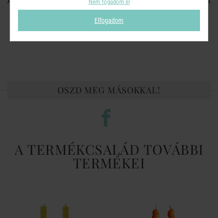
A gyertyaviaszt tartsd tisztán a szennyeződésektől és a használt
Nem fogadom el
gyufáktól!
Elfogadom
Vágd le a szélső részeket, ha azok magasabbak, mint 1 cm.
OSZD MEG MÁSOKKAL!
A TERMÉKCSALÁD TOVÁBBI
TERMÉKEI