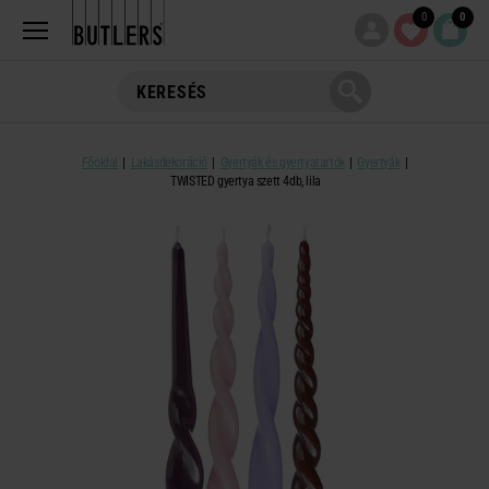
0
0
Főoldal
Lakásdekoráció
Gyertyák és gyertyatartók
Gyertyák
TWISTED gyertya szett 4db, lila