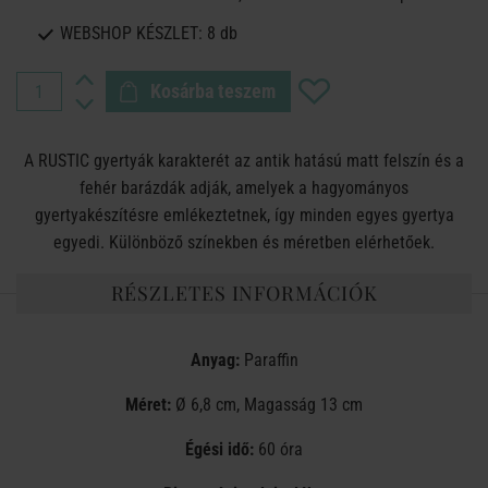
WEBSHOP KÉSZLET:
8 db
Kosárba teszem
A RUSTIC gyertyák karakterét az antik hatású matt felszín és a
fehér barázdák adják, amelyek a hagyományos
gyertyakészítésre emlékeztetnek, így minden egyes gyertya
egyedi. Különböző színekben és méretben elérhetőek.
RÉSZLETES INFORMÁCIÓK
Anyag:
Paraffin
Méret:
Ø 6,8 cm, Magasság 13 cm
Égési idő:
60 óra