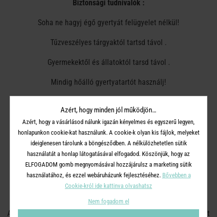
Biztonsági tudnivalók :
Soha ne hagyj égő gyertyát felügyelet nélkül!
Tűzveszélyes tárgyaktól tartsd távol .
Gyermekektől és állatoktól tarsd távol .
Mindig hőálló gyertyatartót használj!
A gyertyák legalább 7 cm-re legyenek egymástól.
Azért, hogy minden jól működjön…
Ne gyújtsd meg huzatban.
Azért, hogy a vásárlásod nálunk igazán kényelmes és egyszerű legyen,
honlapunkon cookie-kat használunk. A cookie-k olyan kis fájlok, melyeket
Ne tedd közvetlenül hőforrás közelébe.
ideiglenesen tárolunk a böngésződben. A nélkülözhetetlen sütik
használatát a honlap látogatásával elfogadod. Köszönjük, hogy az
A kanócot vágd vissza 1 cm-esre.
ELFOGADOM gomb megnyomásával hozzájárulsz a marketing sütik
használatához, és ezzel webáruházunk fejlesztéséhez.
Bővebben a
Mindig koppantót használj a gyertya eloltásához! Ne fújd el a
Cookie-król ide kattinva olvashatsz
lángot.
Nem fogadom el
A gyertyaviaszt tartsd tisztán a szennyeződésektől és a használt