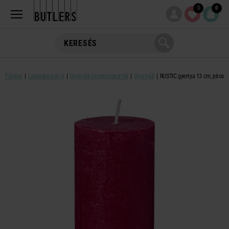
0
0
Főoldal
Lakásdekoráció
Gyertyák és gyertyatartók
Gyertyák
RUSTIC gyertya 13 cm, piros