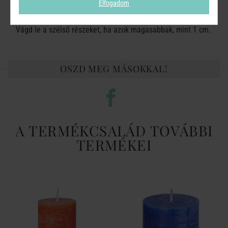
Elfogadom
gyufáktól!
Vágd le a szélső részeket, ha azok magasabbak, mint 1 cm.
OSZD MEG MÁSOKKAL!
A TERMÉKCSALÁD TOVÁBBI
TERMÉKEI