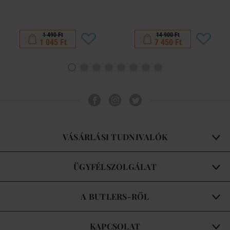
1 490 Ft
14 900 Ft
1 045 Ft
7 450 Ft
VÁSÁRLÁSI TUDNIVALÓK
ÜGYFÉLSZOLGÁLAT
A BUTLERS-RŐL
KAPCSOLAT