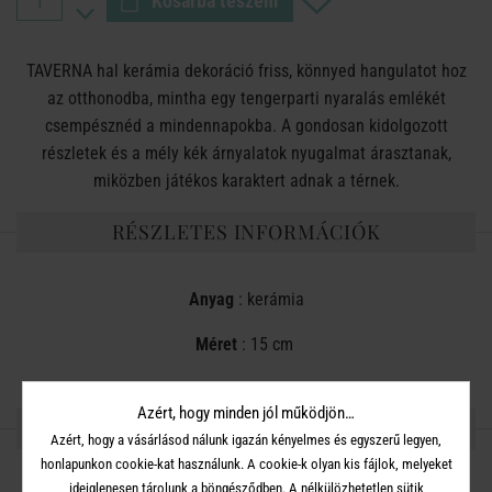
Kosárba teszem
TAVERNA hal kerámia dekoráció friss, könnyed hangulatot hoz
az otthonodba, mintha egy tengerparti nyaralás emlékét
csempésznéd a mindennapokba. A gondosan kidolgozott
részletek és a mély kék árnyalatok nyugalmat árasztanak,
miközben játékos karaktert adnak a térnek.
RÉSZLETES INFORMÁCIÓK
Anyag
: kerámia
Méret
: 15 cm
Azért, hogy minden jól működjön…
OSZD MEG MÁSOKKAL!
Azért, hogy a vásárlásod nálunk igazán kényelmes és egyszerű legyen,
honlapunkon cookie-kat használunk. A cookie-k olyan kis fájlok, melyeket
ideiglenesen tárolunk a böngésződben. A nélkülözhetetlen sütik