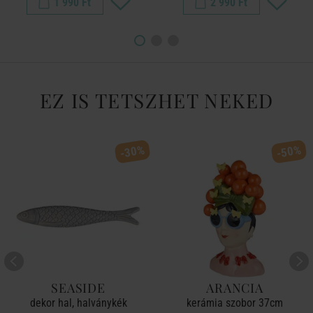
1 990 Ft
2 990 Ft
EZ IS TETSZHET NEKED
-30%
-50%
SEASIDE
ARANCIA
dekor hal, halványkék
kerámia szobor 37cm