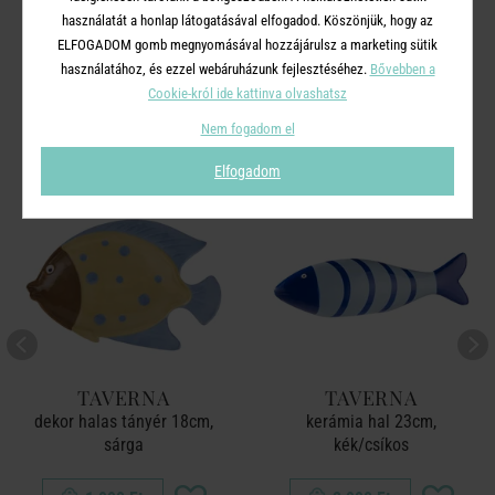
használatát a honlap látogatásával elfogadod. Köszönjük, hogy az
ELFOGADOM gomb megnyomásával hozzájárulsz a marketing sütik
A TERMÉKCSALÁD TOVÁBBI
használatához, és ezzel webáruházunk fejlesztéséhez.
Bővebben a
TERMÉKEI
Cookie-król ide kattinva olvashatsz
Nem fogadom el
Elfogadom
TAVERNA
TAVERNA
dekor halas tányér 18cm,
kerámia hal 23cm,
sárga
kék/csíkos