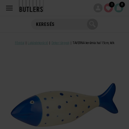
0
0
Főoldal
Lakásdekoráció
Dekor tárgyak
TAVERNA kerámia hal 15cm, kék