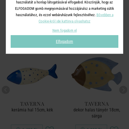
használatát a honlap látogatásával elfogadod. Köszönjük, hogy az
ELFOGADOM gomb megnyomásával hozzájárulsz a marketing sütik
használatához, és ezzel webáruházunk fejlesztéséhez.
Bővebben a
A TERMÉKCSALÁD TOVÁBBI
Cookie-król ide kattinva olvashatsz
TERMÉKEI
Nem fogadom el
Elfogadom
TAVERNA
TAVERNA
kerámia hal 15cm, kék
dekor halas tányér 18cm,
sárga