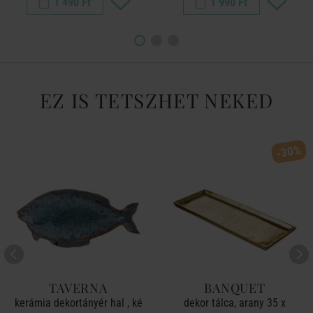
1 490 Ft
1 990 Ft
EZ IS TETSZHET NEKED
-30%
TAVERNA
BANQUET
kerámia dekortányér hal , ké
dekor tálca, arany 35 x