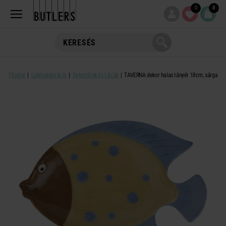
0
0
Főoldal
Lakásdekoráció
Dekortálak és tálcák
TAVERNA dekor halas tányér 18cm, sárga