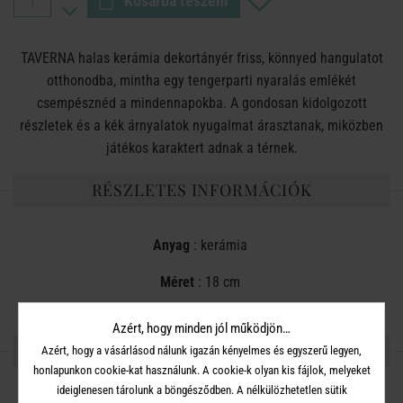
Kosárba teszem
TAVERNA halas kerámia dekortányér friss, könnyed hangulatot
otthonodba, mintha egy tengerparti nyaralás emlékét
csempésznéd a mindennapokba. A gondosan kidolgozott
részletek és a kék árnyalatok nyugalmat árasztanak, miközben
játékos karaktert adnak a térnek.
RÉSZLETES INFORMÁCIÓK
Anyag
: kerámia
Méret
: 18 cm
Azért, hogy minden jól működjön…
OSZD MEG MÁSOKKAL!
Azért, hogy a vásárlásod nálunk igazán kényelmes és egyszerű legyen,
honlapunkon cookie-kat használunk. A cookie-k olyan kis fájlok, melyeket
ideiglenesen tárolunk a böngésződben. A nélkülözhetetlen sütik