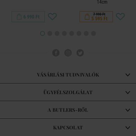
14cm
7 990 Ft
6 990 Ft
5 595 Ft
VÁSÁRLÁSI TUDNIVALÓK
ÜGYFÉLSZOLGÁLAT
A BUTLERS-RŐL
KAPCSOLAT