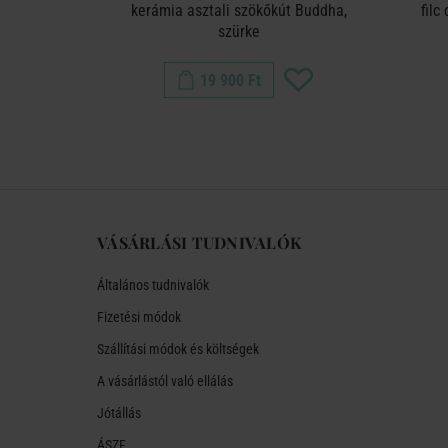
kerámia asztali szökőkút Buddha,
filc
szürke
19 900 Ft
VÁSÁRLÁSI TUDNIVALÓK
Általános tudnivalók
Fizetési módok
Szállítási módok és költségek
A vásárlástól való ellálás
Jótállás
ÁSZF