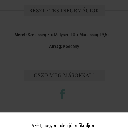
RÉSZLETES INFORMÁCIÓK
Méret:
Szélesség 8 x Mélység 10 x Magasság 19,5 cm
Anyag:
Kőedény
OSZD MEG MÁSOKKAL!
TERMÉKCSALÁD TOVÁBBI TERMÉ
Azért, hogy minden jól működjön…