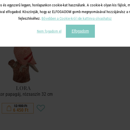
s és egyszerű legyen, honlapunkon cookie-kat használunk. A cookie-k olyan kis fájlok, 
tásával elfogadod. Köszönjük, hogy az ELFOGADOM gomb megnyomásával hozzájárulsz a m
-50%
fejlesztéséhez.
Bővebben a Cookie-król ide kattinva olvashatsz
Elfogadom
Nem fogadom el
LORA
or papagáj, rózsaszín 32 cm
12 900 Ft
6 450 Ft