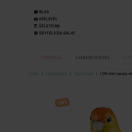
BLOG
HÍRLEVÉL
ÜZLETEINK
ÜGYFÉLSZOLGÁLAT
ÚJDONSÁG
LAKBERENDEZÉS
LAK
Főoldal
Lakásdekoráció
Dekor tárgyak
LORA dekor papagáj, sá
-50%