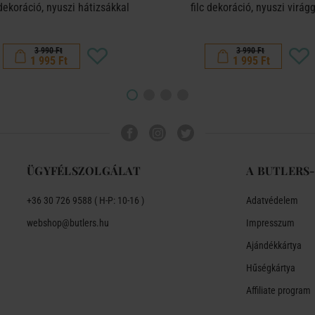
 dekoráció, nyuszi hátizsákkal
filc dekoráció, nyuszi virág
3 990 Ft
3 990 Ft
1 995 Ft
1 995 Ft
ÜGYFÉLSZOLGÁLAT
A BUTLERS
+36 30 726 9588 ( H-P: 10-16 )
Adatvédelem
webshop@butlers.hu
Impresszum
Ajándékkártya
Hűségkártya
Affiliate program