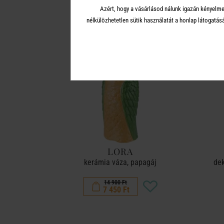
Azért, hogy a vásárlásod nálunk igazán kényelme
nélkülözhetetlen sütik használatát a honlap látoga
-50%
LORA
kerámia váza, papagáj
dek
14 900 Ft
7 450 Ft