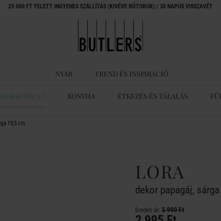
25 000 FT FELETT INGYENES SZÁLLÍTÁS (KIVÉVE BÚTOROK) / 30 NAPOS VISSZAVÉT
NYÁR
TREND ÉS INSPIRÁCIÓ
ÁSDEKORÁCIÓ
KONYHA
ÉTKEZÉS ÉS TÁLALÁS
FÜ
rga 19,5 cm
LORA
dekor papagáj, sárga
5 990 Ft
Eredeti ár:
2 995 Ft