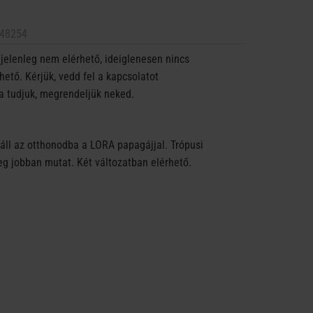
48254
jelenleg nem elérhető, ideiglenesen nincs
ető. Kérjük, vedd fel a kapcsolatot
a tudjuk, megrendeljük neked.
záll az otthonodba a LORA papagájjal. Trópusi
 jobban mutat. Két változatban elérhető.