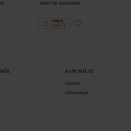
gal
dekor hal, halványkék
kerámia 
1 490 Ft
1 045 Ft
-RŐL
KAPCSOLAT
Üzleteink
Elérhetőségek