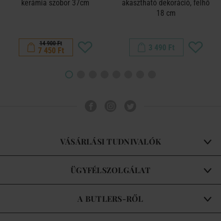
kerámia szobor 37cm
akasztható dekoráció, felhő
18 cm
14 900 Ft
3 490 Ft
7 450 Ft
VÁSÁRLÁSI TUDNIVALÓK
ÜGYFÉLSZOLGÁLAT
A BUTLERS-RŐL