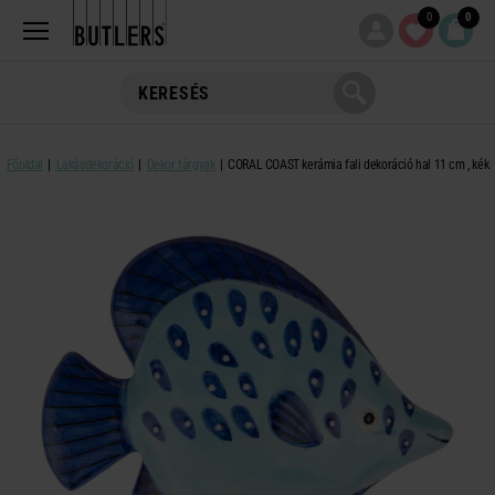
0
0
Főoldal
Lakásdekoráció
Dekor tárgyak
CORAL COAST kerámia fali dekoráció hal 11 cm , kék