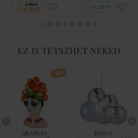
5 990 Ft
16 900 Ft
4 195 Ft
EZ IS TETSZHET NEKED
-50%
ARANCIA
DISCO