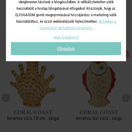
ideiglenesen tárolunk a böngésződben. A nélkülözhetetlen sütik
használatát a honlap látogatásával elfogadod. Köszönjük, hogy az
ELFOGADOM gomb megnyomásával hozzájárulsz a marketing sütik
használatához, és ezzel webáruházunk fejlesztéséhez.
Bővebben a
A TERMÉKCSALÁD TOVÁBBI
Cookie-król ide kattinva olvashatsz
TERMÉKEI
Nem fogadom el
Elfogadom
-30%
ÚJ!
CORAL COAST
CORAL COAST
kerámia váza 18 cm , sárga
kerámia hal váza , sárga