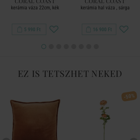
CORAL COAST
CORAL COAST
kerámia váza 22cm, kék
kerámia hal váza , sárga
5 990 Ft
16 900 Ft
EZ IS TETSZHET NEKED
-50%