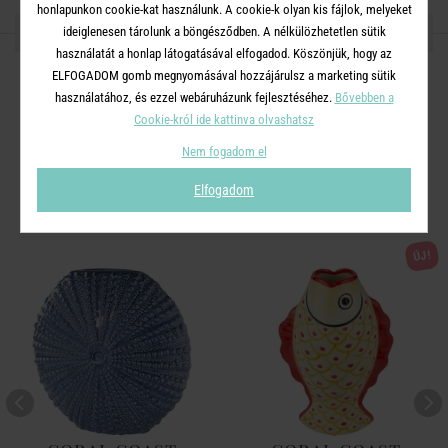
honlapunkon cookie-kat használunk. A cookie-k olyan kis fájlok, melyeket
OSZD MEG MÁSOKKAL!
ideiglenesen tárolunk a böngésződben. A nélkülözhetetlen sütik
használatát a honlap látogatásával elfogadod. Köszönjük, hogy az
ELFOGADOM gomb megnyomásával hozzájárulsz a marketing sütik
használatához, és ezzel webáruházunk fejlesztéséhez.
Bővebben a
Cookie-król ide kattinva olvashatsz
A TERMÉKCSALÁD TOVÁBBI
Nem fogadom el
TERMÉKEI
Elfogadom
ÚJ!