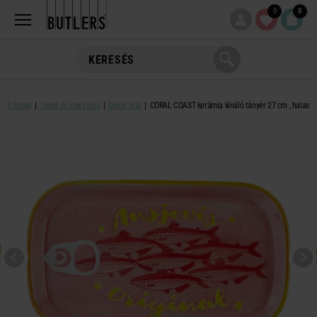
0
0
Főoldal
Trend és inspiráció
Dolce Vita
CORAL COAST kerámia kínáló tányér 27 cm , halas