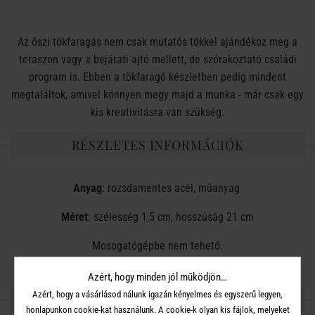
Az őszi tökfaragás nem csak mutatós tökkel ajándékoz meg a
teraszon vagy a bejárati ajtó mellett, de szórakoztató családi
program is. Ebben a tökfaragó készletben pedig mindent
megtaláltok, amivel könnyen megy majd a munka - már csak egy
kis kreativitásra van szükség.
RÉSZLETES INFORMÁCIÓK
Anyag
: rozsdamentes acél, műanyag
Méret
: szélesség 1,5 cm, hosszúság 21 cm
Mosogatógépbe nem tehető.
Azért, hogy minden jól működjön…
Azért, hogy a vásárlásod nálunk igazán kényelmes és egyszerű legyen,
OSZD MEG MÁSOKKAL!
honlapunkon cookie-kat használunk. A cookie-k olyan kis fájlok, melyeket