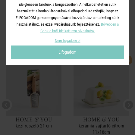
ideiglenesen tárolunk a böngésződben. A nélkülözhetetlen sütik
használatát a honlap látogatásával elfogadod. Köszönjük, hogy az
ELFOGADOM gomb megnyomásával hozzájárulsz a marketing sütik
használatához, és ezzel webáruházunk fejlesztéséhez.
Bővebben a
A TERMÉKCSALÁD TOVÁBBI
Cookie-król ide kattinva olvashatsz
TERMÉKEI
Nem fogadom el
Elfogadom
-50%
HOME & YOU
HOME & YOU
kézi reszelő 21 cm
kerámia vajtartó citrom
11x16cm