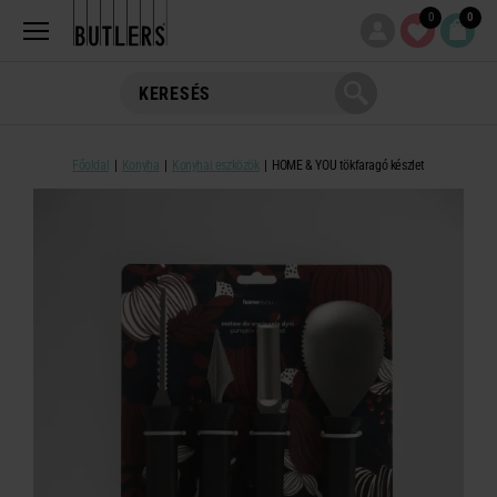
0
0
Főoldal
Konyha
Konyhai eszközök
HOME & YOU tökfaragó készlet