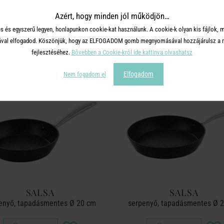
Azért, hogy minden jól működjön…
TERMÉKCSALÁD TOVÁBBI TERMÉ
s és egyszerű legyen, honlapunkon cookie-kat használunk. A cookie-k olyan kis fájlok, 
tásával elfogadod. Köszönjük, hogy az ELFOGADOM gomb megnyomásával hozzájárulsz a m
fejlesztéséhez.
Bővebben a Cookie-król ide kattinva olvashatsz
Elfogadom
Nem fogadom el
SALSA
SALSA
enyő, tapadásmentes Ø 20 cm
serpenyő, tapadásmentes Ø 