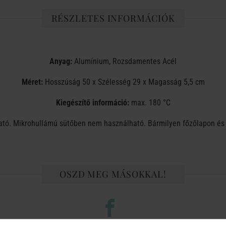
RÉSZLETES INFORMÁCIÓK
Anyag:
Alumínium, Rozsdamentes Acél
Méret:
Hosszúság 50 x Szélesség 29 x Magasság 5,5 cm
Kiegészítő információ:
max. 180 °C
. Mikrohullámú sütőben nem használható. Bármilyen főzőlapon és 
OSZD MEG MÁSOKKAL!