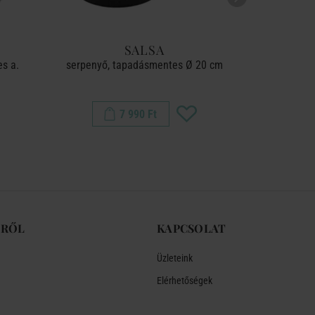
SALSA
s a.
serpenyő, tapadásmentes Ø 20 cm
7 990 Ft
-RŐL
KAPCSOLAT
Üzleteink
Elérhetőségek