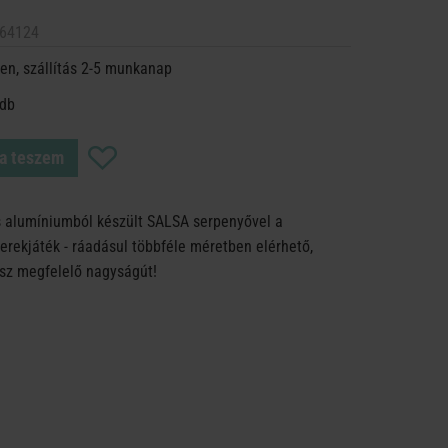
64124
en, szállítás 2-5 munkanap
 db
a teszem
 alumíniumból készült SALSA serpenyővel a
erekjáték - ráadásul többféle méretben elérhető,
lsz megfelelő nagyságút!