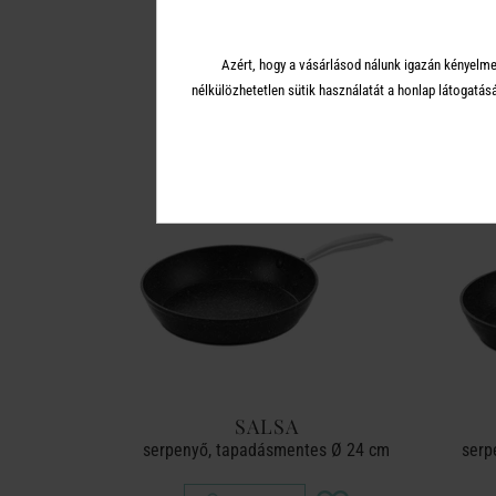
A 
Azért, hogy a vásárlásod nálunk igazán kényelme
nélkülözhetetlen sütik használatát a honlap látoga
SALSA
serpenyő, tapadásmentes Ø 24 cm
serp