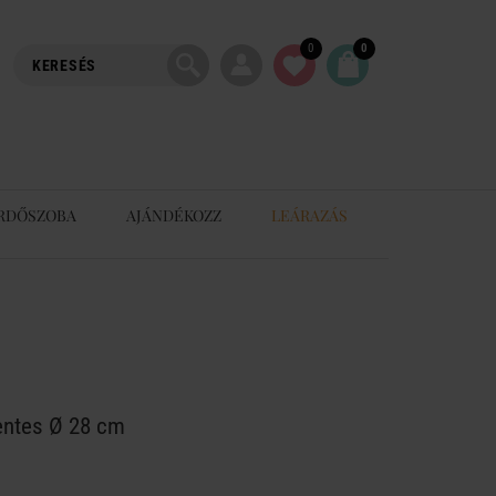
0
0
RDŐSZOBA
AJÁNDÉKOZZ
LEÁRAZÁS
entes Ø 28 cm