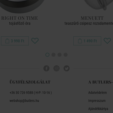
RIGHT ON TIME
MENUETT
tojásfőző óra
teaszűrő csipesz rozsdamente
3 990 Ft
1 490 Ft
ÜGYFÉLSZOLGÁLAT
A BUTLERS
+36 30 726 9588 ( H-P: 10-16 )
Adatvédelem
webshop@butlers.hu
Impresszum
Ajándékkártya