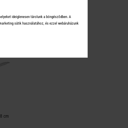
KEI
melyeket ideiglenesen tárolunk a böngésződben. A
arketing sütik használatához, és ezzel webáruházunk
28 cm