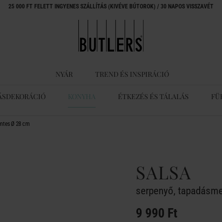
25 000 FT FELETT INGYENES SZÁLLÍTÁS (KIVÉVE BÚTOROK) / 30 NAPOS VISSZAVÉT
NYÁR
TREND ÉS INSPIRÁCIÓ
ÁSDEKORÁCIÓ
KONYHA
ÉTKEZÉS ÉS TÁLALÁS
FÜ
ntes Ø 28 cm
SALSA
serpenyő, tapadásm
9 990 Ft