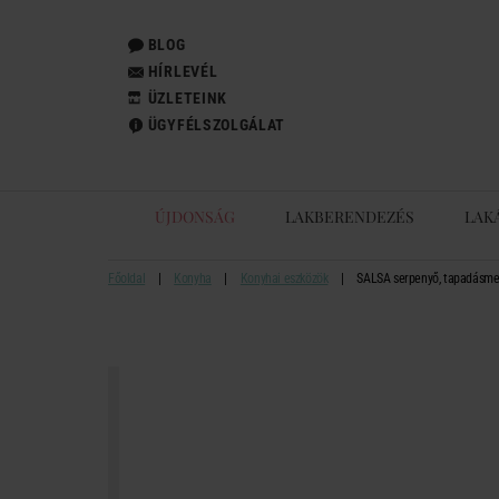
BLOG
HÍRLEVÉL
ÜZLETEINK
ÜGYFÉLSZOLGÁLAT
ÚJDONSÁG
LAKBERENDEZÉS
LAK
Főoldal
Konyha
Konyhai eszközök
SALSA serpenyő, tapadásme