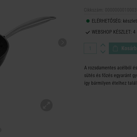
Cikkszám:
0000000010003
ELÉRHETŐSÉG:
készlet
WEBSHOP KÉSZLET:
4
Kosárb
A rozsdamentes acélból és
sütés és főzés egyaránt gy
így bármilyen ételhez talá