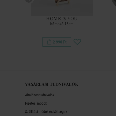
ON
HOME & YOU
ézs
hámozó 16cm
2 990 Ft
VÁSÁRLÁSI TUDNIVALÓK
Általános tudnivalók
Fizetési módok
Szállítási módok és költségek