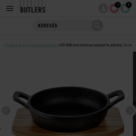
0
0
Főoldal
Konyha
Konyhai eszközök
HOT IRON mini öntöttvas serpenyő fa alátéttel, 12 cm