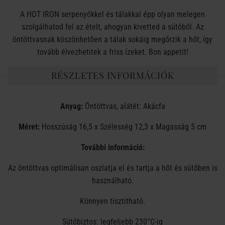
A HOT IRON serpenyőkkel és tálakkal épp olyan melegen
szolgálhatod fel az ételt, ahogyan kivetted a sütőből. Az
öntöttvasnak köszönhetően a tálak sokáig megőrzik a hőt, így
tovább élvezhetitek a friss ízeket. Bon appetit!
RÉSZLETES INFORMÁCIÓK
Anyag:
Öntöttvas, alátét: Akácfa
Méret:
Hosszúság 16,5 x Szélesség 12,3 x Magasság 5 cm
További információ:
Az öntöttvas optimálisan oszlatja el és tartja a hőt és sütőben is
használható.
Könnyen tisztítható.
Sütőbiztos: legfeljebb 230°C-ig