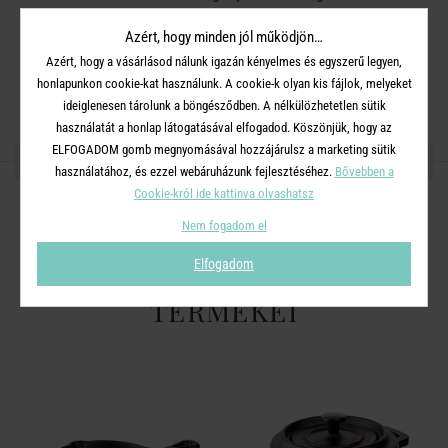
Mosogatógépben nem mosható. Mikrohullámú sütőben nem
Azért, hogy minden jól működjön…
használható. Az öntöttvas edény bármilyen főzőlapon
Azért, hogy a vásárlásod nálunk igazán kényelmes és egyszerű legyen,
használható.
honlapunkon cookie-kat használunk. A cookie-k olyan kis fájlok, melyeket
ideiglenesen tárolunk a böngésződben. A nélkülözhetetlen sütik
használatát a honlap látogatásával elfogadod. Köszönjük, hogy az
ELFOGADOM gomb megnyomásával hozzájárulsz a marketing sütik
OSZD MEG MÁSOKKAL!
használatához, és ezzel webáruházunk fejlesztéséhez.
Bővebben a
Cookie-król ide kattinva olvashatsz
Nem fogadom el
Elfogadom
A TERMÉKCSALÁD TOVÁBBI
TERMÉKEI