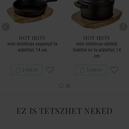
HOT IRON
HOT IRON
mini öntöttvas serpenyő fa
mini öntöttvas sütőtál
alátéttel, 14 cm
fedéllel és fa alátéttel, 14
cm
5 990 Ft
5 990 Ft
EZ IS TETSZHET NEKED