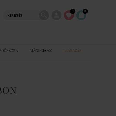
0
0
RDŐSZOBA
AJÁNDÉKOZZ
LEÁRAZÁS
 BON