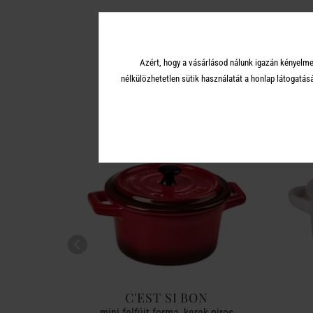
A 
Azért, hogy a vásárlásod nálunk igazán kényelme
nélkülözhetetlen sütik használatát a honlap látoga
ON
C'EST SI BON
is piros
mini felfújt forma, kerek piros