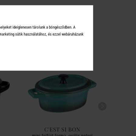
KEI
melyeket ideiglenesen tárolunk a böngésződben. A
arketing sütik használatához, és ezzel webáruházunk
C'EST SI BON
C
mini felfújt forma, ovális petrol
sütő