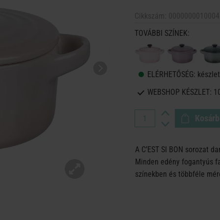
Cikkszám:
0000000010004
TOVÁBBI SZÍNEK:
ELÉRHETŐSÉG:
készlet
WEBSHOP KÉSZLET:
1
Kosárb
A C’EST SI BON sorozat da
Minden edény fogantyús fa
színekben és többféle mére