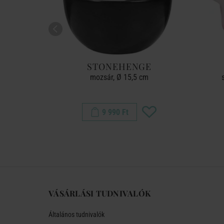
STONEHENGE
éllel és fa
mozsár, Ø 15,5 cm
m
9 990 Ft
VÁSÁRLÁSI TUDNIVALÓK
Általános tudnivalók