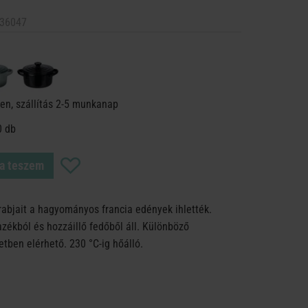
36047
en, szállítás 2-5 munkanap
0 db
a teszem
rabjait a hagyományos francia edények ihlették.
zékból és hozzáillő fedőből áll. Különböző
tben elérhető. 230 °C-ig hőálló.