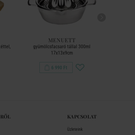
MENUETT
H
éttel,
gyümölcsfacsaró tállal 300ml
láb
17x13x9cm
6 990 Ft
-RŐL
KAPCSOLAT
Üzleteink