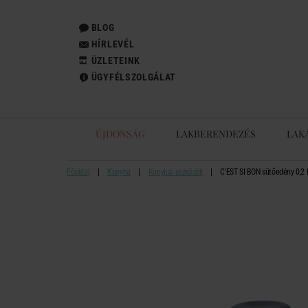
BLOG
HÍRLEVÉL
ÜZLETEINK
ÜGYFÉLSZOLGÁLAT
ÚJDONSÁG
LAKBERENDEZÉS
LAK
Főoldal
Konyha
Konyhai eszközök
C'EST SI BON sütőedény 0,2 l