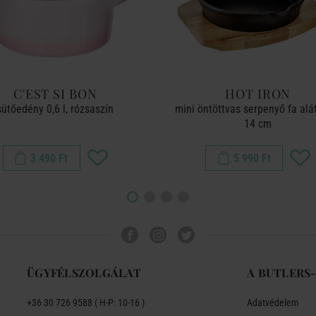
C'EST SI BON
HOT IRON
sütőedény 0,6 l, rózsaszín
mini öntöttvas serpenyő fa alát
14 cm
3 490 Ft
5 990 Ft
ÜGYFÉLSZOLGÁLAT
A BUTLERS
+36 30 726 9588 ( H-P: 10-16 )
Adatvédelem