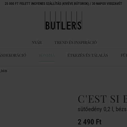
25 000 FT FELETT INGYENES SZÁLLÍTÁS (KIVÉVE BÚTOROK) / 30 NAPOS VISSZAVÉT
NYÁR
TREND ÉS INSPIRÁCIÓ
ÁSDEKORÁCIÓ
KONYHA
ÉTKEZÉS ÉS TÁLALÁS
FÜ
, bézs
C'EST SI
sütőedény 0,2 l, bézs
2 490 Ft