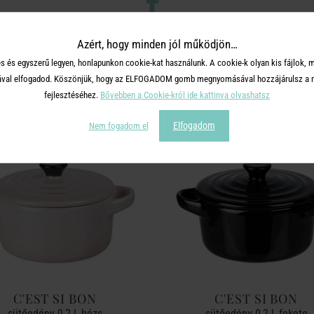
Azért, hogy minden jól működjön…
TERMÉKCSALÁD TOVÁBBI TERMÉ
s és egyszerű legyen, honlapunkon cookie-kat használunk. A cookie-k olyan kis fájlok, 
tásával elfogadod. Köszönjük, hogy az ELFOGADOM gomb megnyomásával hozzájárulsz a m
fejlesztéséhez.
Bővebben a Cookie-król ide kattinva olvashatsz
Elfogadom
Nem fogadom el
C'EST SI BON
C'EST SI BON
sütőedény 0,2 l, bézs
sütőedény 0,2 l, fekete