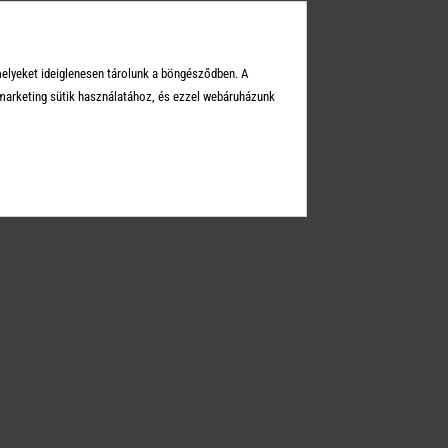
melyeket ideiglenesen tárolunk a böngésződben. A
KEI
arketing sütik használatához, és ezzel webáruházunk