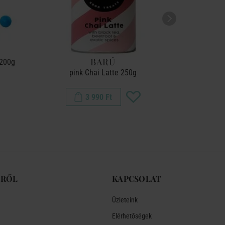
BARÚ
 200g
pink Chai Latte 250g
Pina 
3 990 Ft
-RŐL
KAPCSOLAT
Üzleteink
Elérhetőségek