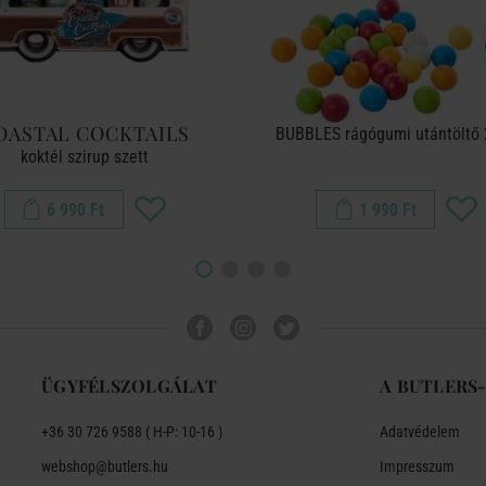
OASTAL COCKTAILS
BUBBLES rágógumi utántöltő
koktél szirup szett
6 990 Ft
1 990 Ft
ÜGYFÉLSZOLGÁLAT
A BUTLERS
+36 30 726 9588 ( H-P: 10-16 )
Adatvédelem
webshop@butlers.hu
Impresszum