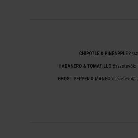
CHIPOTLE & PINEAPPLE
össze
HABANERO & TOMATILLO
összetevők: p
GHOST PEPPER & MANGO
összetevők: p