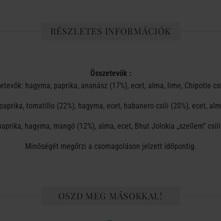
RÉSZLETES INFORMÁCIÓK
Összetevők :
tevők: hagyma, paprika, ananász (17%), ecet, alma, lime, Chipotle csili
aprika, tomatillo (22%), hagyma, ecet, habanero csili (20%), ecet, alma
aprika, hagyma, mangó (12%), alma, ecet, Bhut Jolokia „szellem” csili (
Minőségét megőrzi a csomagoláson jelzett időpontig.
OSZD MEG MÁSOKKAL!