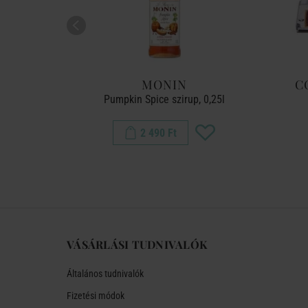
MONIN
C
r 250g
Pumpkin Spice szirup, 0,25l
2 490 Ft
VÁSÁRLÁSI TUDNIVALÓK
Általános tudnivalók
Fizetési módok