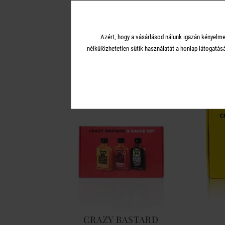
Azért, hogy a vásárlásod nálunk igazán kényelme
A 
nélkülözhetetlen sütik használatát a honlap látoga
CRAZY BASTARD