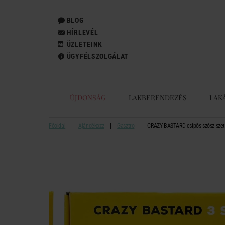
BLOG
HÍRLEVÉL
ÜZLETEINK
ÜGYFÉLSZOLGÁLAT
ÚJDONSÁG
LAKBERENDEZÉS
LAK
Főoldal
Ajándékozz
Gasztro
CRAZY BASTARD csípős szósz szett