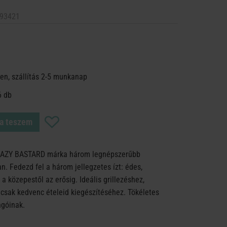
93421
en, szállítás 2-5 munkanap
6 db
a teszem
RAZY BASTARD márka három legnépszerűbb
n. Fedezd fel a három jellegzetes ízt: édes,
 a közepestől az erősig. Ideális grillezéshez,
csak kedvenc ételeid kiegészítéséhez. Tökéletes
ngóinak.