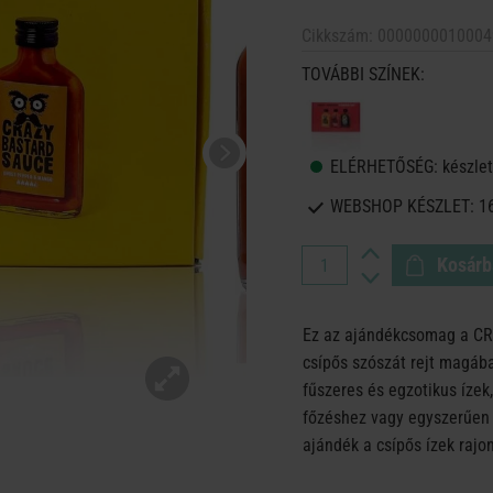
Cikkszám:
0000000010004
TOVÁBBI SZÍNEK:
ELÉRHETŐSÉG:
készlet
WEBSHOP KÉSZLET:
1
Kosárb
Ez az ajándékcsomag a C
csípős szószát rejt magába
fűszeres és egzotikus ízek,
főzéshez vagy egyszerűen 
ajándék a csípős ízek rajo