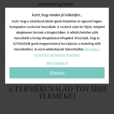
alkalommal garantált.
Azért, hogy minden jól működjön…
RÉSZLETES INFORMÁCIÓK
Azért, hogy a vásárlásod nálunk igazán kényelmes és egyszerű legyen,
honlapunkon cookie-kat használunk. A cookie-k olyan kis fájlok, melyeket
A doboz tartalma: 140 db feladatkártya, 10 db ítéletkártya, 1 db
ideiglenesen tárolunk a böngésződben. A nélkülözhetetlen sütik
jegyzetfüzet.
használatát a honlap látogatásával elfogadod. Köszönjük, hogy az
ELFOGADOM gomb megnyomásával hozzájárulsz a marketing sütik
használatához, és ezzel webáruházunk fejlesztéséhez.
Bővebben a
Cookie-król ide kattinva olvashatsz
OSZD MEG MÁSOKKAL!
Nem fogadom el
Elfogadom
A TERMÉKCSALÁD TOVÁBBI
TERMÉKEI