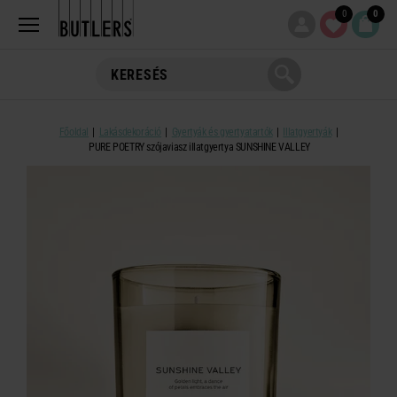
0
0
Főoldal
Lakásdekoráció
Gyertyák és gyertyatartók
Illatgyertyák
PURE POETRY szójaviasz illatgyertya SUNSHINE VALLEY