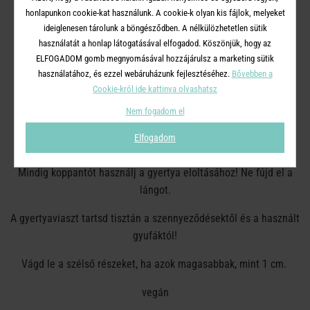
Gyermekektől és állatoktól tarsd távol .
honlapunkon cookie-kat használunk. A cookie-k olyan kis fájlok, melyeket
ideiglenesen tárolunk a böngésződben. A nélkülözhetetlen sütik
Mindig hőálló gyertyatartót használj!
használatát a honlap látogatásával elfogadod. Köszönjük, hogy az
A gyertyák legalább 7 cm-re legyenek egymástól.
ELFOGADOM gomb megnyomásával hozzájárulsz a marketing sütik
használatához, és ezzel webáruházunk fejlesztéséhez.
Bővebben a
Ne gyújtsd meg huzatban.
Cookie-król ide kattinva olvashatsz
Nem fogadom el
Ne tedd közvetlenül hőforrás közelébe.
Elfogadom
A kanócot vágd vissza 1 cm-esre.
Mindig koppantót használj a gyertya eloltásához! Ne fújd el a
lángot.
A gyertyaviaszt tartsd tisztán a szennyeződésektől és a használt
gyufáktól!
Vágd le a szélső részeket, ha azok magasabbak, mint 1 cm.
vegán