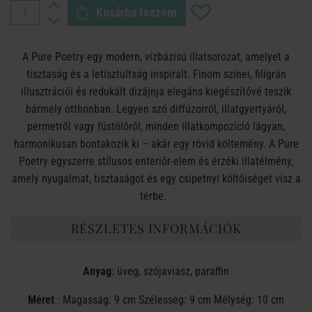
Kosárba teszem
A Pure Poetry egy modern, vízbázisú illatsorozat, amelyet a
tisztaság és a letisztultság inspirált. Finom színei, filigrán
illusztrációi és redukált dizájnja elegáns kiegészítővé teszik
bármely otthonban. Legyen szó diffúzorról, illatgyertyáról,
permetről vagy füstölőről, minden illatkompozíció lágyan,
harmonikusan bontakozik ki – akár egy rövid költemény. A Pure
Poetry egyszerre stílusos enteriőr‑elem és érzéki illatélmény,
amely nyugalmat, tisztaságot és egy csipetnyi költőiséget visz a
térbe.
RÉSZLETES INFORMÁCIÓK
Anyag
: üveg, szójaviasz, paraffin
Méret
: Magasság: 9 cm Szélesség: 9 cm Mélység: 10 cm