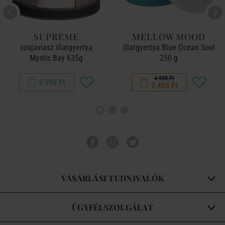
SUPREME
MELLOW MOOD
szójaviasz illatgyertya
illatgyertya Blue Ocean Soul
Mystic Bay 635g
250 g
4 990 Ft
9 990 Ft
2 495 Ft
VÁSÁRLÁSI TUDNIVALÓK
ÜGYFÉLSZOLGÁLAT