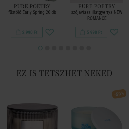
PURE POETRY
PURE POETRY
füstölő Early Spring 20 db
szójaviasz illatgyertya NEW
ROMANCE
2 990 Ft
5 990 Ft
EZ IS TETSZHET NEKED
-50%