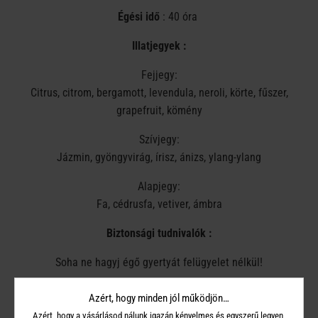
Égési idő
: 40 óra
Illatjegyek :
Fejjegy:
Citrus, citrom, bergamott, levendula, neroli, körte, fűszer,
grapefruit, kömény
Szívjegy:
Jázmin, gyöngyvirág, írisz, ánizs, ylang-ylang
Alapjegy:
Fa, cédrusfa, vetiver, ámbra
Biztonsági tudnivalók :
Soha ne hagyj égő gyertyát felügyelet nélkül!
Tűzveszélyes tárgyaktól tartsd távol .
Azért, hogy minden jól működjön…
Azért, hogy a vásárlásod nálunk igazán kényelmes és egyszerű legyen,