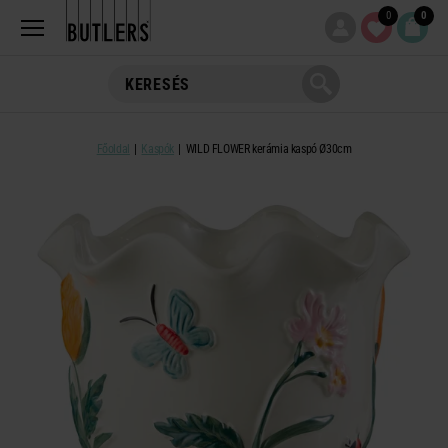
0
0
Főoldal
Kaspók
WILD FLOWER kerámia kaspó Ø30cm