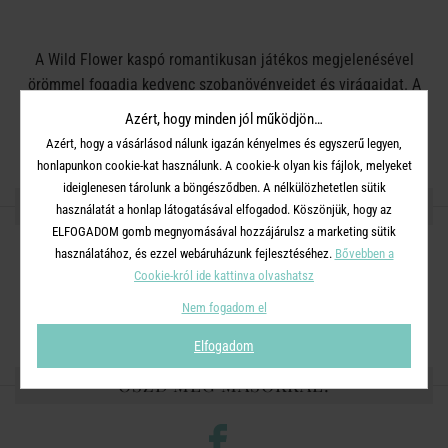
A Wild Flower kaspó romantikusan játékos megjelenésével
örömmel fogadja kedvenc szobanövényeidet és virágaidat. A
hullámos perem és a bájos virágminta igazán dekoratív
Azért, hogy minden jól működjön…
lakáskiegészítővé teszi, finom, világos színvilága pedig sokféle
Azért, hogy a vásárlásod nálunk igazán kényelmes és egyszerű legyen,
enteriőrrel könnyedén harmonizál.
honlapunkon cookie-kat használunk. A cookie-k olyan kis fájlok, melyeket
ideiglenesen tárolunk a böngésződben. A nélkülözhetetlen sütik
RÉSZLETES INFORMÁCIÓK
használatát a honlap látogatásával elfogadod. Köszönjük, hogy az
ELFOGADOM gomb megnyomásával hozzájárulsz a marketing sütik
használatához, és ezzel webáruházunk fejlesztéséhez.
Bővebben a
Anyag
: kerámia
Cookie-król ide kattinva olvashatsz
Méret
: Magasság: 27 cm , Szélesség: 26 cm
Nem fogadom el
Elfogadom
OSZD MEG MÁSOKKAL!